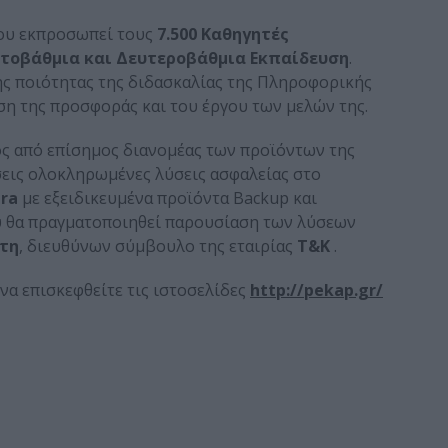
που εκπροσωπεί τους
7.500 Καθηγητές
τοβάθμια και Δευτεροβάθμια Εκπαίδευση
.
της ποιότητας της διδασκαλίας της Πληροφορικής
ση της προσφοράς και του έργου των μελών της.
τός από επίσημος διανομέας των προϊόντων της
ήσεις ολοκληρωμένες λύσεις ασφαλείας στο
ira
με εξειδικευμένα προϊόντα Backup και
ου θα πραγματοποιηθεί παρουσίαση των λύσεων
τη
, διευθύνων σύμβουλο της εταιρίας
Τ&Κ
.
να επισκεφθείτε τις ιστοσελίδες
http://pekap.gr/