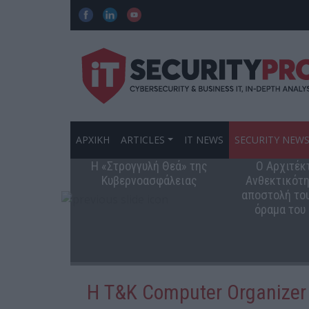
ΑΡΧΙΚΗ
ARTICLES
IT NEWS
SECURITY NEW
Η «Στρογγυλή Θεά» της
Ο Αρχιτέκ
Κυβερνοασφάλειας
Ανθεκτικότη
αποστολή του
όραμα του
Η Τ&Κ Computer Organizer