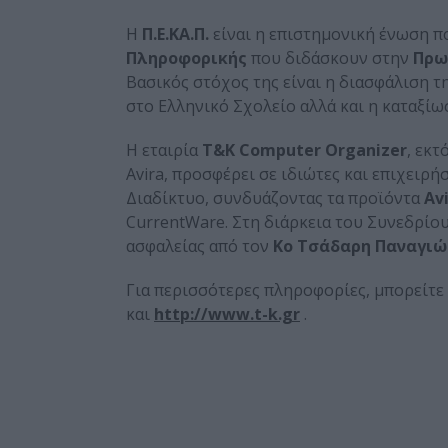
Η
Π.Ε.ΚΑ.Π.
είναι η επιστημονική ένωση 
Πληροφορικής
που διδάσκουν στην
Πρω
Βασικός στόχος της είναι η διασφάλιση 
στο Ελληνικό Σχολείο αλλά και η καταξίω
H εταιρία
Τ&Κ Computer Organizer
, εκ
Avira, προσφέρει σε ιδιώτες και επιχειρ
Διαδίκτυο, συνδυάζοντας τα προϊόντα
Av
CurrentWare. Στη διάρκεια του Συνεδρί
ασφαλείας από τον
Κο Τσάδαρη Παναγιώ
Για περισσότερες πληροφορίες, μπορείτε 
και
http://www.t-k.gr
.