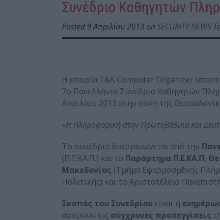
Συνέδριο Καθηγητών Πληρο
Posted 9 Απριλίου 2013 on
SECURITY NEWS
Ta
H εταιρία Τ&Κ Computer Organizer υποστ
7ο Πανελλήνιο Συνέδριο Καθηγητών Πληρο
Απριλίου 2013 στην πόλη της Θεσσαλονίκη
«
Η Πληροφορική στην Πρωτοβάθμια και Δευτ
Το συνέδριο διοργανώνεται από την
Παν
(Π.Ε.ΚΑ.Π.) και το
Παράρτημα Π.Ε.ΚΑ.Π. Θ
Μακεδονίας
(Τμήμα Εφαρμοσμένης Πληρο
Πολιτικής) και το Αριστοτέλειο Πανεπισ
Σκοπός του Συνεδρίου
είναι η
ενημέρωσ
αφορούν τις
σύγχρονες προσεγγίσεις
τη