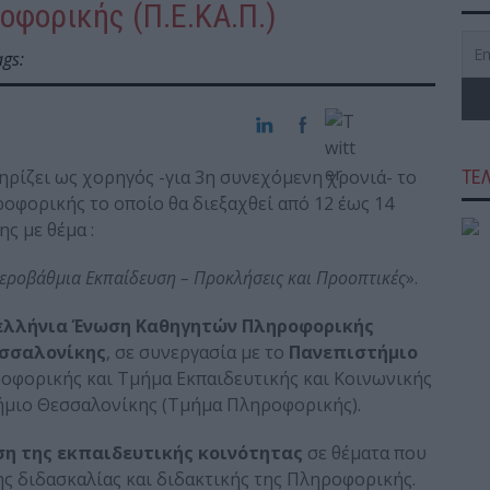
φορικής (Π.Ε.ΚΑ.Π.)
gs:
ηρίζει ως χορηγός -για 3η συνεχόμενη χρονιά- το
ΤΕ
φορικής το οποίο θα διεξαχθεί από 12 έως 14
ς με θέμα :
εροβάθμια Εκπαίδευση – Προκλήσεις και Προοπτικές
».
ελλήνια Ένωση Καθηγητών Πληροφορικής
εσσαλονίκης
, σε συνεργασία με το
Πανεπιστήμιο
φορικής και Τμήμα Εκπαιδευτικής και Κοινωνικής
τήμιο Θεσσαλονίκης (Τμήμα Πληροφορικής).
η της εκπαιδευτικής κοινότητας
σε θέματα που
ς διδασκαλίας και διδακτικής της Πληροφορικής.