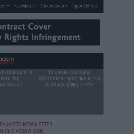
ιση
Newsletter
Επικοινωνία
Όροι Χρήσης
Post-Quantum: Η
Το κανάλι διανομής
Ο ρόλος 
έντα της
εξελίσσεται προς ακόμη πιο
ελληνική π
ασφάλειας
εξειδικευμένα μοντέλα
ΓΡΑΦΗ ΣΤΟ NEWSLETTER