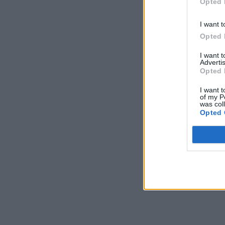
Opted 
I want t
Opted 
I want 
Advertis
Opted 
I want t
of my P
was col
Opted 