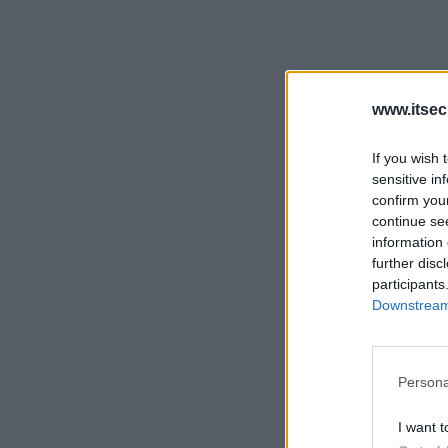
www.itsec
If you wish 
sensitive in
confirm you
continue se
information 
further disc
participants
Downstream 
Persona
I want t