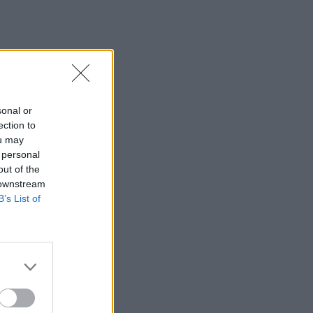
sonal or
ection to
ou may
 personal
out of the
 downstream
B’s List of