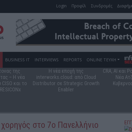
Login
Προφίλ
Συνδρομές
Διαφήμ
S
BUSINESS IT
INTERVIEWS
REPORTS
ONLINE ΤΕΥΧΗ
τονας της
Η νέα εποχή της
CRA, AI και 
τας – Η νέα
interworks.cloud: από Cloud
Νέα Ατζ
 CISO και το
Distributor σε Strategic Growth
Κυβερνο
 RESICONx
Enabler
ΕΓ
 χορηγός στο 7ο Πανελλήνιο