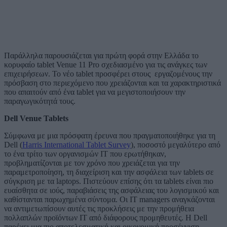
Παράλληλα παρουσιάζεται για πρώτη φορά στην Ελλάδα το
κορυφαίο tablet Venue 11 Pro σχεδιασμένο για τις ανάγκες των
επιχειρήσεων. Το νέο tablet προσφέρει στους εργαζομένους την
πρόσβαση στο περιεχόμενο που χρειάζονται και τα χαρακτηριστικά
που απαιτούν από ένα tablet για να μεγιστοποιήσουν την
παραγωγικότητά τους.
Dell
Venue
Tablets
Σύμφωνα με μια πρόσφατη έρευνα που πραγματοποιήθηκε για τη
Dell (
Harris International Tablet Survey
), ποσοστό μεγαλύτερο από
το ένα τρίτο των οργανισμών ΙΤ που ερωτήθηκαν,
προβληματίζονται με τον χρόνο που χρειάζεται για την
παραμετροποίηση, τη διαχείριση και την ασφάλεια των tablets σε
σύγκριση με τα laptops. Πιστεύουν επίσης ότι τα tablets είναι πιο
ευαίσθητα σε ιούς, παραβιάσεις της ασφάλειας του λογισμικού και
καθίστανται παρωχημένα σύντομα. Οι IT managers αναγκάζονται
να αντιμετωπίσουν αυτές τις προκλήσεις με την προμήθεια
πολλαπλών προϊόντων ΙΤ από διάφορους προμηθευτές. Η Dell
παρέχει μια πιο αποτελεσματική και οικονομική προσέγγιση