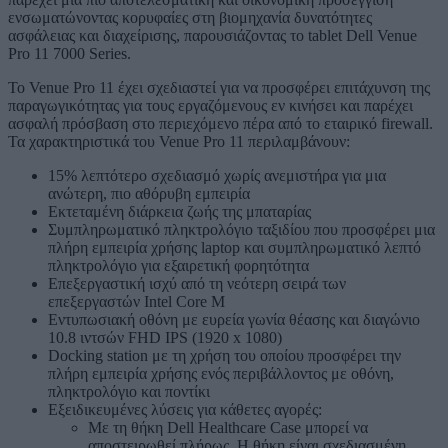
ενσωματώνοντας κορυφαίες στη βιομηχανία δυνατότητες
ασφάλειας και διαχείρισης, παρουσιάζοντας το tablet Dell Venue
Pro 11 7000 Series.
To Venue Pro 11 έχει σχεδιαστεί για να προσφέρει επιτάχυνση της
παραγωγικότητας για τους εργαζόμενους εν κινήσει και παρέχει
ασφαλή πρόσβαση στο περιεχόμενο πέρα από το εταιρικό firewall.
Τα χαρακτηριστικά του Venue Pro 11 περιλαμβάνουν:
15% λεπτότερο σχεδιασμό χωρίς ανεμιστήρα για μια
ανώτερη, πιο αθόρυβη εμπειρία
Εκτεταμένη διάρκεια ζωής της μπαταρίας
Συμπληρωματικό πληκτρολόγιο ταξιδίου που προσφέρει μια
πλήρη εμπειρία χρήσης laptop και συμπληρωματικό λεπτό
πληκτρολόγιο για εξαιρετική φορητότητα
Επεξεργαστική ισχύ από τη νεότερη σειρά των
επεξεργαστών Intel Core M
Εντυπωσιακή οθόνη με ευρεία γωνία θέασης και διαγώνιο
10.8 ιντσών FHD IPS (1920 x 1080)
Docking station με τη χρήση του οποίου προσφέρει την
πλήρη εμπειρία χρήσης ενός περιβάλλοντος με οθόνη,
πληκτρολόγιο και ποντίκι
Εξειδικευμένες λύσεις για κάθετες αγορές:
Με τη θήκη Dell Healthcare Case μπορεί να
αποστειρωθεί πλήρως. Η θήκη είναι σχεδιασμένη