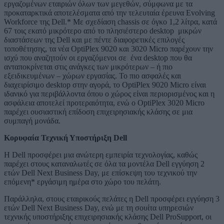
εργαζομένων εταιριών όλων των μεγεθών, σύμφωνα με τα
προκαταρκτικά αποτελέσματα από την τελευταία έρευνα Evolving
Workforce της Dell.* Με σχεδίαση chassis σε όγκο 1,2 λίτρα, κατά
67 τοις εκατό μικρότερo από το πλησιέστερο desktop μικρών
διαστάσεων της Dell και με πέντε διαφορετικές επιλογές
τοποθέτησης, τα νέα OptiPlex 9020 και 3020 Micro παρέχουν την
ισχύ που αναζητούν οι εργαζόμενοι σε ένα desktop που θα
ανταποκρίνεται στις ανάγκες των μικρότερων – ή πιο
εξειδικευμένων – χώρων εργασίας. Το πιο ασφαλές και
διαχειρίσιμο desktop στην αγορά, το OptiPlex 9020 Micro είναι
ιδανικό για περιβάλλοντα όπου ο χώρος είναι περιορισμένος και η
ασφάλεια αποτελεί προτεραιότητα, ενώ ο OptiPlex 3020 Micro
παρέχει ουσιαστική επίδοση επιχειρησιακής κλάσης σε μια
συμπαγή μονάδα.
Κορυφαία Τεχνική Υποστήριξη Dell
Η Dell προσφέρει μια ανώτερη εμπειρία τεχνολογίας, καθώς
παρέχει στους καταναλωτές σε όλα τα μοντέλα Dell εγγύηση 2
ετών Dell Next Business Day, με επίσκεψη του τεχνικού την
επόμενη* εργάσιμη ημέρα στο χώρο του πελάτη.
Παράλληλα, στους εταιρικούς πελάτες η Dell προσφέρει εγγύηση 3
ετών Dell Next Business Day, ενώ με τη σουίτα υπηρεσιών
τεχνικής υποστήριξης επιχειρησιακής κλάσης Dell ProSupport, οι