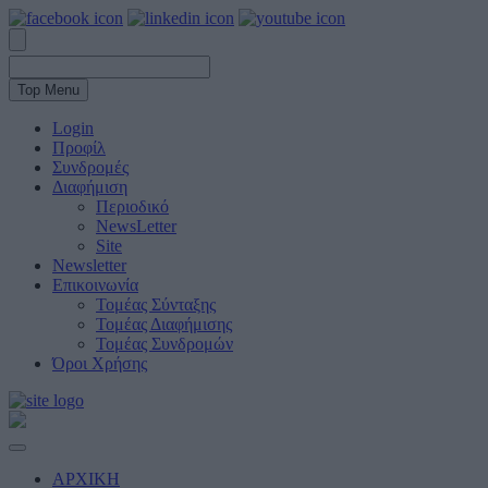
Top Menu
Login
Προφίλ
Συνδρομές
Διαφήμιση
Περιοδικό
NewsLetter
Site
Newsletter
Επικοινωνία
Τομέας Σύνταξης
Τομέας Διαφήμισης
Τομέας Συνδρομών
Όροι Χρήσης
ΑΡΧΙΚΗ