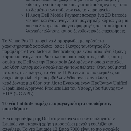
ειδικά για νοσοκομεία και εγκαταστάσεις υγείας – από
το δωμάτιο των ασθενών έως το χειρουργείο
Η λύση Dell Mobile Payment παρέχει ένα 2D barcode
scanner και έναν αναγνώστη μαγνητικής κάρτας για μια
πιο ευέλικτη εμπειρία για εφαρμογές σε καταστήματα
λιανικής πώλησης και σε ξενοδοχειακές επιχειρήσεις.
Το Venue Pro 11 μπορεί να διαμορφωθεί με πρόσθετα
χαρακτηριστικά ασφαλείας, όπως έλεγχος ταυτότητας δύο
παραμέτρων (two factor authentication) με ενσωματωμένη έξυπνη
κάρτα και αναγνώστη δακτυλικού αποτυπώματος, καθώς και τη
σουίτα της Dell για την Προστασία Δεδομένων η οποία αποτελεί
μια λύση λογισμικού ασφαλείας για τους πελάτες. Όταν ρυθμιστεί
με αυτές τις επιλογές, το Venue 11 Pro είναι το πιο ασφαλές και
διαχειρίσιμο tablet με περιβάλλον Windows στον κλάδο,
κερδίζοντας μια θέση στη λίστα Εγκεκριμένων Προϊόντων Unified
Capabilities Approved Products List του Υπουργείου ¶μυνας των
ΗΠΑ (UC APL).
Το νέο
Latitude
παρέχει παραγωγικότητα οπουδήποτε,
οποτεδήποτε
Η νέα προσθήκη της Dell στην οικογένεια των υπολογιστών
Latitude για εταιρική χρήση προσφέρει μεγάλη ευελιξία και
ασφάλεια. Το νέο Latitude 13 Σειρά 7000 είναι το πιο ασφαλές