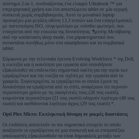
σύστημα 2-in-1, συνδυάζοντας ένα ελαφρύ Ultrabook ™ για
επιχειρησιακή χρήση και ένα αποσπώμενο tablet σε μία ισχυρή
συσκευή χωρίς συμβιβασμούς. Αυτό το μοναδικό laptop
προσφέρει μια μεγάλη οθόνη 13,3 ιντσών και ένα επαγγελματικό,
με πιστοποίηση ISO, πληκτρολόγιο με οπίσθιο φωτισμό, που
ενισχύεται από την ευκολία της δυνατότητας ¶μεσης Μετάβασης
από την κατάσταση sleep mode, ένα χαρακτηριστικό που
συναντάται συνήθως μόνο στα smartphones και τα συμβατικά
tablet.
Σύμφωνα με την τελευταία έρευνα Evolving Workforce * της Dell,
η ευελιξία και η ικανότητα για εργασία από οπουδήποτε
εξακολουθεί να επιδεικνύει σημαντικά οφέλη για την υγεία των
εργαζομένων και την ευεξία σε σχέση με την εργασία από το
γραφείο. Συγκεκριμένα, οι εργαζόμενοι οι οποίοι έχουν τη
δυνατότητα να εργάζονται από το σπίτι, αναφέρουν ότι περνούν
περισσότερο χρόνο με τις οικογένειές τους (26 τοις εκατό),
κοιμούνται περισσότερο (21 τοις εκατό) οδηγούν λιγότερο (48 τοις
εκατό) και αισθάνονται λιγότερο άγχος (29 τοις εκατό) *.
Opti Plex
Micro
: Εκπληκτική δύναμη σε μικρές διαστάσεις
Οι επιδόσεις αποτελούν το πιο σημαντικό στοιχείο το οποίο
αναζητούν οι εργαζόμενοι σε μια συσκευή και οι επιτραπέζιοι
υπολογιστές εξακολουθούν να είναι δημοφιλείς μεταξύ των