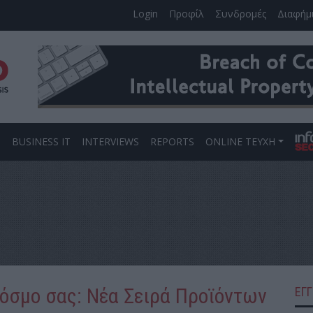
Login
Προφίλ
Συνδρομές
Διαφήμ
S
BUSINESS IT
INTERVIEWS
REPORTS
ONLINE ΤΕΥΧΗ
κόσμο σας: Νέα Σειρά Προϊόντων
ΕΓ