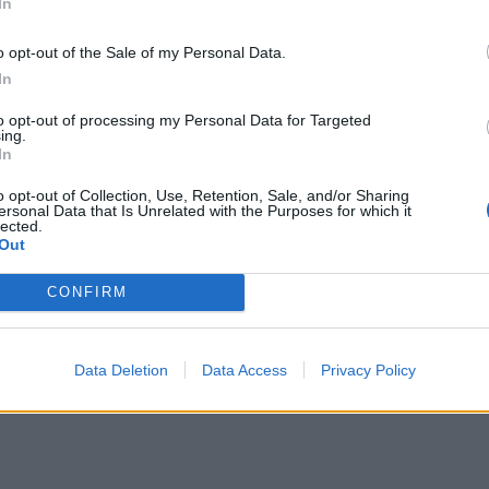
In
ε όλα τα καταστήματα. Διατίθεται για 1 έως 3
άλογα.
o opt-out of the Sale of my Personal Data.
σότερες πληροφορίες για τα προϊόντα μπορείτε να
In
ecurity.com/homeusers/downloads/
.
to opt-out of processing my Personal Data for Targeted
ίτε την ιστοσελίδα:
http://www.pandasecurity.com/
.
ing.
In
o opt-out of Collection, Use, Retention, Sale, and/or Sharing
ersonal Data that Is Unrelated with the Purposes for which it
lected.
Out
CONFIRM
Data Deletion
Data Access
Privacy Policy