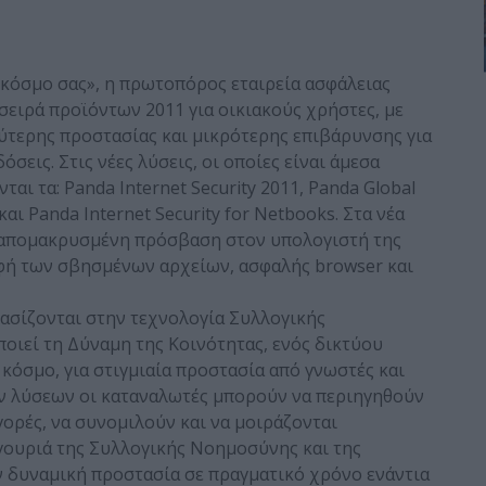
 κόσμο σας», η πρωτοπόρος εταιρεία ασφάλειας
α σειρά προϊόντων 2011 για οικιακούς χρήστες, με
ύτερης προστασίας και μικρότερης επιβάρυνσης για
σεις. Στις νέες λύσεις, οι οποίες είναι άμεσα
ται τα: Panda Internet Security 2011, Panda Global
και Panda Internet Security for Netbooks. Στα νέα
 απομακρυσμένη πρόσβαση στον υπολογιστή της
φή των σβησμένων αρχείων, ασφαλής browser και
 βασίζονται στην τεχνολογία Συλλογικής
οιεί τη Δύναμη της Κοινότητας, ενός δικτύου
όσμο, για στιγμιαία προστασία από γνωστές και
ων λύσεων οι καταναλωτές μπορούν να περιηγηθούν
γορές, να συνομιλούν και να μοιράζονται
ιγουριά της Συλλογικής Νοημοσύνης και της
 δυναμική προστασία σε πραγματικό χρόνο ενάντια