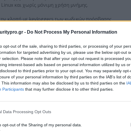
Linux και χωρίς μόνιμη χρήση μνήμης.
την κλοπή με keyloggers των κωδικών πρόσβασης
 έχουν εισαχθεί μέσω του πληκτρολογίου.
uritypro.gr -
Do Not Process My Personal Information
ι τα αρχεία από αδιάκριτα βλέμματα.
to opt-out of the sale, sharing to third parties, or processing of your per
formation for targeted advertising by us, please use the below opt-out s
 τα αρχεία για πάντα, διασφαλίζοντας ότι κανένας
r selection. Please note that after your opt-out request is processed y
ε δεδομένα ή προγράμματα.
eing interest-based ads based on personal information utilized by us or
disclosed to third parties prior to your opt-out. You may separately opt-
losure of your personal information by third parties on the IAB’s list of
ριστικά τα οποία τις έχουν τοποθετήσει σε ηγετική
. This information may also be disclosed by us to third parties on the
IA
ηχανή antivirus που προστατεύει ενάντια σε όλους
Participants
that may further disclose it to other third parties.
irewall με ασφάλεια WiFi ώστε να μπλοκάρει τους
ccine, το εμβόλιο προστασίας για USB συσκευές;
ασφαλή προσωπικά δεδομένα; αντίγραφα ασφάλειας,
l Data Processing Opt Outs
τιστοποιεί την απόδοση του συστήματος.
o opt-out of the Sharing of my personal data.
 για αγορά από το ηλεκτρονικό κατάστημα της Panda