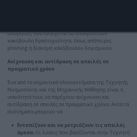
μοτίβα αποστολέα, το περιεχόμενο του email και τις
αλληλεπιδράσεις με τους παραλήπτες. Εντοπίζοντας
αποκλίσεις από τη «κανονική συμπεριφορά», τα
συστήματα αυτά μπορούν να αναγνωρίσουν
ανωμαλίες που ενδέχεται να υποκρύπτουν
κακόβουλη δραστηριότητα, όπως απόπειρες
phishing ή διανομή κακόβουλου λογισμικού.
Ανίχνευση και αντίδραση σε απειλές σε
πραγματικό χρόνο
Ένα από τα σημαντικά πλεονεκτήματα της Τεχνητής
Νοημοσύνης και της Μηχανικής Μάθησης είναι η
ικανότητά τους να παρέχουν ανίχνευση και
αντίδραση σε απειλές σε πραγματικό χρόνο. Αυτά τα
συστήματα μπορούν να:
Εντοπίζουν και να μετριάζουν τις απειλές
άμεσα:
Οι λύσεις που βασίζονται στην Τεχνητή