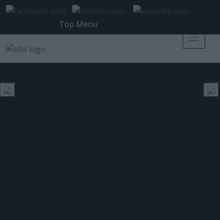
Top Menu
Barracuda – Εφαρμογή της
Τεχνητής Νοημοσύνης (AI) και
της Μηχανικής Μάθησης στην
ασφάλεια των email