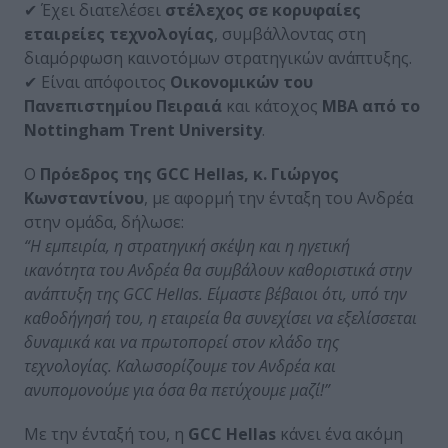
✔ Έχει διατελέσει
στέλεχος σε κορυφαίες
εταιρείες τεχνολογίας
, συμβάλλοντας στη
διαμόρφωση καινοτόμων στρατηγικών ανάπτυξης.
✔ Είναι απόφοιτος
Οικονομικών του
Πανεπιστημίου Πειραιά
και κάτοχος
MBA από το
Nottingham Trent University
.
Ο
Πρόεδρος της GCC Hellas, κ. Γιώργος
Κωνσταντίνου
, με αφορμή την ένταξη του Ανδρέα
στην ομάδα, δήλωσε:
“Η εμπειρία, η στρατηγική σκέψη και η ηγετική
ικανότητα του Ανδρέα θα συμβάλουν καθοριστικά στην
ανάπτυξη της GCC Hellas. Είμαστε βέβαιοι ότι, υπό την
καθοδήγησή του, η εταιρεία θα συνεχίσει να εξελίσσεται
δυναμικά και να πρωτοπορεί στον κλάδο της
τεχνολογίας.
Καλωσορίζουμε τον Ανδρέα και
ανυπομονούμε για όσα θα πετύχουμε μαζί!”
Με την ένταξή του, η
GCC Hellas
κάνει ένα ακόμη