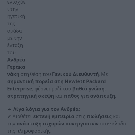
ενισχύε
ι την
ηγετική
της
ομάδα
με την
ένταξη
του
Ανδρέα
Γερακα
νάκη
στη θέση του
Γενικού Διευθυντή
. Με
σημαντική πορεία στη Hewlett Packard
Enterprise
, φέρνει μαζί του
βαθιά γνώση
,
στρατηγική σκέψη
και
πάθος για ανάπτυξη
.
🔹
Λίγα λόγια για τον Ανδρέα:
✔ Διαθέτει
εκτενή εμπειρία
στις
πωλήσεις
και
την
ανάπτυξη ισχυρών συνεργασιών
στον κλάδο
της πληροφορικής.