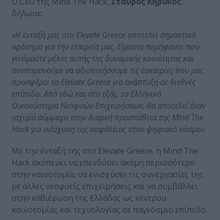
Ο CEO της Mind The Hack,
Σταύρος Κηρύκος
,
δήλωσε:
«Η ένταξή μας στο Elevate Greece αποτελεί σημαντικό
ορόσημο για την εταιρεία μας. Είμαστε περήφανοι που
γινόμαστε μέλος αυτής της δυναμικής κοινότητας και
ανυπομονούμε να αξιοποιήσουμε τις ευκαιρίες που μας
προσφέρει το Elevate Greece για ανάπτυξη σε διεθνές
επίπεδο. Από εδώ και στο εξής, το Ελληνικό
Οικοσύστημα Νεοφυών Επιχειρήσεων, θα αποτελεί έναν
ισχυρό σύμμαχο στην διαρκή προσπάθεια της
Mind
The
Hack
για ενίσχυση της ασφάλειας στον ψηφιακό κόσμο».
Με την ένταξή της στο Elevate Greece, η Mind The
Hack σκοπεύει να επενδύσει ακόμη περισσότερο
στην καινοτομία, να ενισχύσει τις συνεργασίες της
με άλλες νεοφυείς επιχειρήσεις και να συμβάλλει
στην καθιέρωση της Ελλάδας ως κέντρου
καινοτομίας και τεχνολογίας σε παγκόσμιο επίπεδο.