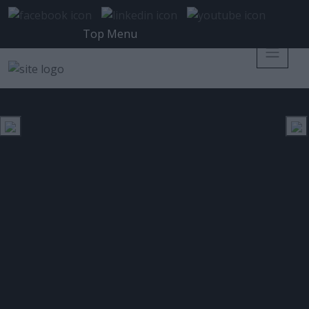
Top Menu
Η Mind The Hack εντάσσεται
επίσημα στο Elevate Greece
Posted 9 Δεκεμβρίου 2024 on
SECURITY NEWS
Tags:
Mind
The Hack