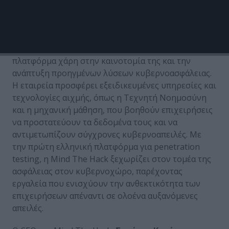
Greece είναι να προωθήσει τη βιώσιμη ανάπτυξη
των startups, να προσελκύσει επενδύσεις και να
ενδυναμώσει τη διεθνή παρουσία τους.
Η
Mind
The
Hack
εξασφάλισε την ένταξή της στην
πλατφόρμα χάρη στην καινοτομία της και την
ανάπτυξη προηγμένων λύσεων κυβερνοασφάλειας.
Η εταιρεία προσφέρει εξειδικευμένες υπηρεσίες και
τεχνολογίες αιχμής, όπως η Τεχνητή Νοημοσύνη
και η μηχανική μάθηση, που βοηθούν επιχειρήσεις
να προστατεύουν τα δεδομένα τους και να
αντιμετωπίζουν σύγχρονες κυβερνοαπειλές. Με
την πρώτη ελληνική πλατφόρμα για penetration
testing, η Mind The Hack ξεχωρίζει στον τομέα της
ασφάλειας στον κυβερνοχώρο, παρέχοντας
εργαλεία που ενισχύουν την ανθεκτικότητα των
επιχειρήσεων απέναντι σε ολοένα αυξανόμενες
απειλές.