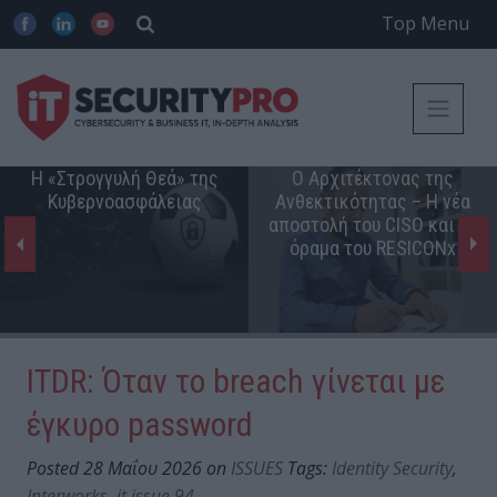
Top Menu
Η «Στρογγυλή Θεά» της
Ο Αρχιτέκτονας της
Κυβερνοασφάλειας
Ανθεκτικότητας – Η νέα
αποστολή του CISO και το
όραμα του RESICONx
ITDR: Όταν το breach γίνεται με
έγκυρο password
Posted 28 Μαΐου 2026 on
ISSUES
Tags:
Identity Security
,
Interworks
,
it issue 94