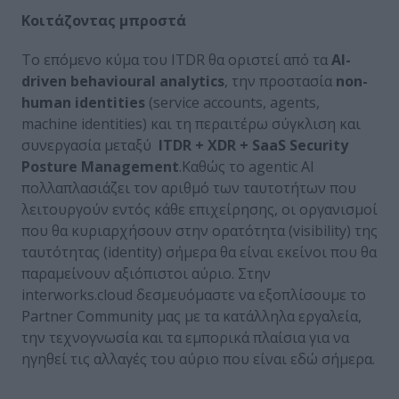
Κοιτάζοντας μπροστά
Το επόμενο κύμα του ITDR θα οριστεί από τα
AI
-
driven
behavioural
analytics
, την προστασία
non
-
human
identities
(service accounts, agents,
machine identities) και τη περαιτέρω σύγκλιση και
συνεργασία μεταξύ
ITDR
+ XDR
+ SaaS
Security
Posture
Management
.Καθώς το agentic AI
πολλαπλασιάζει τον αριθμό των ταυτοτήτων που
λειτουργούν εντός κάθε επιχείρησης, οι οργανισμοί
που θα κυριαρχήσουν στην ορατότητα (visibility) της
ταυτότητας (identity) σήμερα θα είναι εκείνοι που θα
παραμείνουν αξιόπιστοι αύριο. Στην
interworks.cloud δεσμευόμαστε να εξοπλίσουμε το
Partner Community μας με τα κατάλληλα εργαλεία,
την τεχνογνωσία και τα εμπορικά πλαίσια για να
ηγηθεί τις αλλαγές του αύριο που είναι εδώ σήμερα.