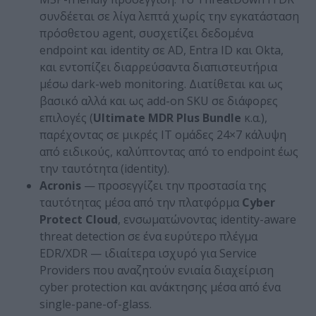
συνδέεται σε λίγα λεπτά χωρίς την εγκατάσταση
πρόσθετου agent, συσχετίζει δεδομένα
endpoint και identity σε AD, Entra ID και Okta,
και εντοπίζει διαρρεύσαντα διαπιστευτήρια
μέσω dark-web monitoring. Διατίθεται και ως
βασικό αλλά και ως add-on SKU σε διάφορες
επιλογές (
Ultimate
MDR
Plus
Bundle
κ.α.),
παρέχοντας σε μικρές IT ομάδες 24×7 κάλυψη
από ειδικούς, καλύπτοντας από το endpoint έως
την ταυτότητα (identity).
Acronis
— προσεγγίζει την προστασία της
ταυτότητας μέσα από την πλατφόρμα
Cyber
Protect
Cloud
, ενσωματώνοντας identity-aware
threat detection σε ένα ευρύτερο πλέγμα
EDR/XDR — ιδιαίτερα ισχυρό για Service
Providers που αναζητούν ενιαία διαχείριση
cyber protection και ανάκτησης μέσα από ένα
single-pane-of-glass.