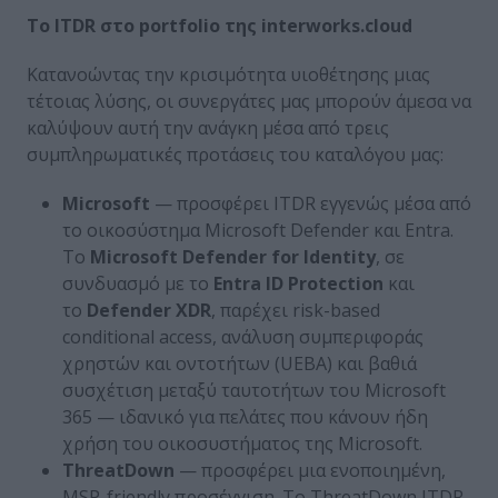
Το
ITDR
στο
portfolio
της
interworks
.cloud
Κατανοώντας την κρισιμότητα υιοθέτησης μιας
τέτοιας λύσης, οι συνεργάτες μας μπορούν άμεσα να
καλύψουν αυτή την ανάγκη μέσα από τρεις
συμπληρωματικές προτάσεις του καταλόγου μας:
Microsoft
— προσφέρει ITDR εγγενώς μέσα από
το οικοσύστημα Microsoft Defender και Entra.
Το
Microsoft
Defender
for
Identity
, σε
συνδυασμό με το
Entra
ID
Protection
και
το
Defender
XDR
, παρέχει risk-based
conditional access, ανάλυση συμπεριφοράς
χρηστών και οντοτήτων (UEBA) και βαθιά
συσχέτιση μεταξύ ταυτοτήτων του Microsoft
365 — ιδανικό για πελάτες που κάνουν ήδη
χρήση του οικοσυστήματος της Microsoft.
ThreatDown
— προσφέρει μια ενοποιημένη,
MSP-friendly προσέγγιση. Το ThreatDown ITDR