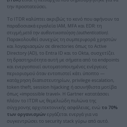
την προστατεύσει.
Το ITDR καλύπτει ακριβώς το κενό που αφήνουν τα
παραδοσιακά εργαλεία IAM, MFA και EDR: τη
στιγμή
μετά
την αυθεντικοποίηση (
authentication
)
.
Παρακολουθεί συνεχώς τη συμπεριφορά χρηστών
και λογαριασμών σε directories όπως το Active
Directory (AD), το Entra ID και το Okta, συσχετίζει
τη δραστηριότητα αυτή με σήματα από τα endpoints
και ενεργοποιεί αυτοματοποιημένες ενέργειες
περιορισμού όταν εντοπιστεί κάτι ύποπτο —
κατάχρηση διαπιστευτηρίων, privilege escalation,
token theft, session hijacking ή ασυνήθιστα μοτίβα
όπως «impossible travel». Η Gartner κατατάσσει
πλέον το ITDR ως θεμελιώδη πυλώνα της
σύγχρονης αρχιτεκτονικής ασφάλειας, ενώ
το 70%
των οργανισμών
εργάζεται ενεργά για να
συγκεντρώσει το security stack γύρω από αυτό.