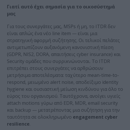
Γιατί αυτό έχει σημασία για το οικοσύστημά
μας
Για τους συνεργάτες μας, MSPs ή μη, το ITDR δεν
είναι απλώς ένα νέο line item — είναι μια
στρατηγική αφορμή συζήτησης. Οι τελικοί πελάτες
αντιμετωπίζουν αυξανόμενη κανονιστική πίεση
(GDPR, NIS2, DORA, απαιτήσεις cyber insurance) και
Security ομάδες που συρρικνώνονται. Το ITDR
επιτρέπει στους συνεργάτες να αρθρώσουν
μετρήσιμα αποτελέσματα: ταχύτερο mean-time-to-
respond, μειωμένο alert noise, αποδείξιμο identity
hygiene και ουσιαστική μείωση κινδύνου για όλο το
εύρος του οργανισμού. Ταυτόχρονα, ανοίγει υγιείς
attach motions γύρω από EDR, MDR, email security
και backup — μετατρέποντας μια συζήτηση για την
ταυτότητα σε ολοκληρωμένο
engagement
cyber
resilience
.