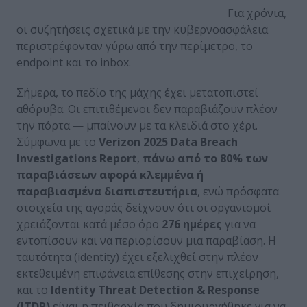
Για χρόνια,
οι συζητήσεις σχετικά με την κυβερνοασφάλεια
περιστρέφονταν γύρω από την περίμετρο, το
endpoint και το inbox.
Σήμερα, το πεδίο της μάχης έχει μετατοπιστεί
αθόρυβα. Οι επιτιθέμενοι δεν παραβιάζουν πλέον
την πόρτα — μπαίνουν με τα κλειδιά στο χέρι.
Σύμφωνα με το
Verizon
2025 Data
Breach
Investigations
Report
,
πάνω από το 80% των
παραβιάσεων αφορά κλεμμένα ή
παραβιασμένα διαπιστευτήρια
, ενώ πρόσφατα
στοιχεία της αγοράς δείχνουν ότι οι οργανισμοί
χρειάζονται κατά μέσο όρο
276 ημέρες
για να
εντοπίσουν και να περιορίσουν μια παραβίαση. Η
ταυτότητα (identity) έχει εξελιχθεί στην πλέον
εκτεθειμένη επιφάνεια επίθεσης στην επιχείρηση,
και το
Identity
Threat
Detection
& Response
(ITDR
)
είναι η πειθαρχία που δημιουργήθηκε για να