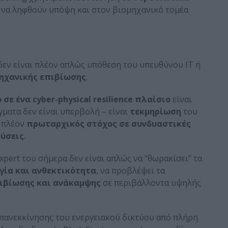
 να ληφθούν υπόψη και στον βιομηχανικό τομέα
δεν είναι πλέον απλώς υπόθεση του υπευθύνου IT ή
μηχανικής επιβίωσης
.
σε ένα cyber-physical resilience πλαίσιο
είναι
γματα δεν είναι υπερβολή – είναι
τεκμηρίωση
του
ι πλέον
πρωταρχικός στόχος σε συνδυαστικές
ούσεις
.
xpert του σήμερα δεν είναι απλώς να “θωρακίσει” τα
γία και ανθεκτικότητα
, να προβλέψει τα
ιβίωσης και ανάκαμψης
σε περιβάλλοντα υψηλής
επανεκκίνησης του ενεργειακού δικτύου από πλήρη