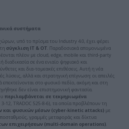
ανικά συστήματα
ων, υπό το πρίσμα του Industry 4.0, έχει φέρει
 τη
σύγκλιση IT & OT
. Παραδοσιακά απομονωμένα
ονται πλέον με cloud, edge, mobile και third-party
 διαδικασία σε ένα ενιαίο ψηφιακό και
θετες και δια-τομεακές επιθέσεις. Αυτή η νέα
ς λύσεις, αλλά και στρατηγική επίγνωση: οι απειλές
ά επεκτείνονται στο φυσικό πεδίο, ακόμη και στη
γήθηκε δεν είναι επιστημονική φαντασία.
ου
περιλαμβάνεται σε τεκμηριωμένα
M 3‑12, TRADOC 525‑8‑6), τα οποία προβλέπουν τη
και φυσικών μέσων (cyber-kinetic attacks)
με
ποσταθμούς, γραμμές μεταφοράς και δίκτυα
ων επιχειρήσεων (multi-domain operations)
.