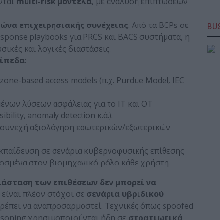
νται
multi-risk μοντέλα
, με ανάλυση επιπτώσεων
ώνα επιχειρησιακής συνέχειας
. Από τα BCPs σε
BUS
esponse playbooks για PRCS και BACS συστήματα, η
σικές και λογικές διαστάσεις.
πίπεδα
:
 zone-based access models (π.χ. Purdue Model, IEC
ένων λύσεων ασφάλειας για το IT και OT
ibility, anomaly detection κ.ά.).
αι συνεχή αξιολόγηση εσωτερικών/εξωτερικών
κπαίδευση σε σενάρια κυβερνοφυσικής επίθεσης
οσμένα στον βιομηχανικό ρόλο κάθε χρήστη.
ιάσταση των επιθέσεων δεν μπορεί να
 είναι πλέον στόχοι σε
σενάρια υβριδικού
 πρέπει να αναπροσαρμοστεί. Τεχνικές όπως spoofed
poisoning χρησιμοποιούνται ήδη σε
στρατιωτικά