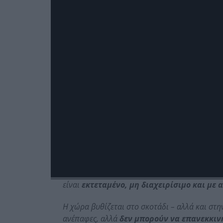
Βιομηχανία
Η Απειλή της Σιωπής
Μια
στοχευμένη κυβερνοεπίθεση
διεισδύε
ενέργειας. Οι επιτιθέμενοι αποκτούν πρόσβασ
παραμέτρους του black start
[1]
, καθιστών
περίπτωση διακοπής.
Ταυτόχρονα,
φυσική επίθεση ή σαμποτάζ
κ
και μια γραμμή μεταφοράς σε απομακρυσμένες
είναι
εκτεταμένο, μη διαχειρίσιμο και με
Η χώρα βυθίζεται στο σκοτάδι – αλλά και σ
ανέπαφες, αλλά
δεν μπορούν να επανεκκι