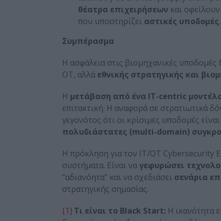
θέατρα επιχειρήσεων
και οφείλουν
που υποστηρίζει
αστικές υποδομές
.
Συμπέρασμα
Η ασφάλεια στις βιομηχανικές υποδομές 
OT, αλλά
εθνικής στρατηγικής και βιο
Η
μετάβαση από ένα IT-centric μοντέλο 
επιτακτική. Η αναφορά σε στρατιωτικά δό
γεγονότος ότι οι κρίσιμες υποδομές είνα
πολυδιάστατες (multi-domain) συγκρ
Η πρόκληση για τον IT/OT Cybersecurity E
συστήματα. Είναι να
γεφυρώσει τεχνολο
“αδιανόητα” και να σχεδιάσει
σενάρια επ
στρατηγικής σημασίας.
[1]
Τι είναι το Black Start:
Η ικανότητα 