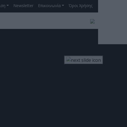
ιση
Newsletter
Επικοινωνία
Όροι Χρήσης
ινός Στόχος
ΓΡΑΦΗ ΣΤΟ NEWSLETTER