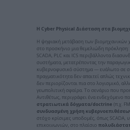
Η
Cyber
Physical
Διάσταση στα βιομηχ
Η ψηφιακή μετάβαση των βιομηχανικών χώρ
στο προσκήνιο μια θεμελιώδη πρόκληση:
SCADA, PLC και ICS περιβάλλοντα διασυνδέ
συστήματα, μετατρέποντας την παραγωγική
κυβερνοφυσικό σύστημα — ευάλωτο σε σύν
πραγματικότητα δεν απαιτεί απλώς τεχνικέ
δεν περιορίζονται πια στο λογισμικό, αλλ
γεωπολιτική σφαίρα. Το σενάριο που προη
Αντιθέτως, περιγράφει ένα ενδεχόμενο π
στρατιωτικά δόγματα/doctrine
(π.χ. F
συνδυασμένη χρήση κυβερνοεπιθέσεων 
στόχο κρίσιμες υποδομές, όπως SCADA, υ
επικοινωνιών, στο πλαίσιο
πολυδιάστατ