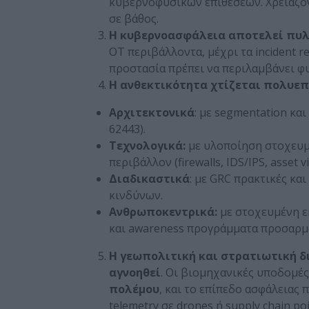
κυβερνοφυσικών επιθέσεων. Χρειάζο
σε βάθος.
Η κυβερνοασφάλεια αποτελεί πυλ
ΟΤ περιβάλλοντα, μέχρι τα incident r
προστασία πρέπει να περιλαμβάνει φυ
Η ανθεκτικότητα χτίζεται πολυε
Αρχιτεκτονικά
: με segmentation και
62443).
Τεχνολογικά
:
με υλοποίηση στοχευμ
περιβάλλον (firewalls, IDS/IPS, asset vis
Διαδικαστικά
: με GRC πρακτικές κ
κινδύνων.
Ανθρωποκεντρικά:
με στοχευμένη ε
και awareness προγράμματα προσαρμ
Η γεωπολιτική και στρατιωτική δ
αγνοηθεί
. Οι βιομηχανικές υποδομές
πολέμου
, και το επίπεδο ασφάλειας
telemetry σε drones ή supply chain 