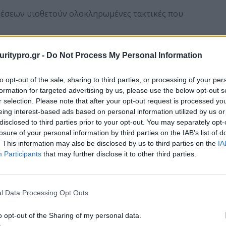
θέσεων υιοθετούν ολοκληρωμένες τακτικές που
 OT υποδομές
, με σκοπό την παρεμπόδιση
uritypro.gr -
Do Not Process My Personal Information
 failure
) ή/και την ενημέρωση των κέντρων ελέγχου
to opt-out of the sale, sharing to third parties, or processing of your per
ικές επιθέσεις
σε κρίσιμα υποσυστήματα (π.χ.
formation for targeted advertising by us, please use the below opt-out s
ε στόχο την
κλιμάκωση του αντίκτυπου, την
r selection. Please note that after your opt-out request is processed y
ρισης, ακόμα
και την
καθυστέρηση της
eing interest-based ads based on personal information utilized by us or
disclosed to third parties prior to your opt-out. You may separately opt-
losure of your personal information by third parties on the IAB’s list of
νοφυσικό και συντονισμένο –
επανακαθορίζει το
. This information may also be disclosed by us to third parties on the
IA
νισμό που δραστηριοποιείται σε περιβάλλον
Participants
that may further disclose it to other third parties.
ιδάγματα
l Data Processing Opt Outs
 περιστατικά συνδυασμένων επιθέσεων
(cyber-
o opt-out of the Sharing of my personal data.
σεις όπου
ψηφιακή επίθεση συνοδεύεται ή