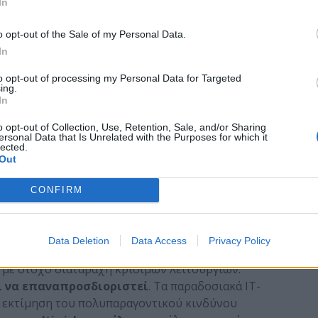
In
o opt-out of the Sale of my Personal Data.
ndustroyer
(ή CrashOverride) έθεσε εκτός
In
νώ η φυσική καταστροφή συσκευών και η ανάγκη για
ackout.
to opt-out of processing my Personal Data for Targeted
ing.
ρίζεται ότι κυβερνοεπίθεση σε υδροηλεκτρικό plant
In
προκάλεσε εκτεταμένη αποσταθεροποίηση του
o opt-out of Collection, Use, Retention, Sale, and/or Sharing
ersonal Data that Is Unrelated with the Purposes for which it
lected.
 του ψηφιακού και του φυσικού κόσμου έχει πλέον
Out
CONFIRM
χανική Κυβερνοασφάλεια
μένες και υβριδικές
. Δεν αρκεί η τεχνική
Data Deletion
Data Access
Privacy Policy
ν απειλών που πηγάζουν από
κρατικούς ή
, με στόχο διαταραχή κρίσιμων λειτουργιών.
ει να επαναπροσδιοριστεί
. Τα παραδοσιακά IT-
ην εκτίμηση του πολυπαραγοντικού κινδύνου