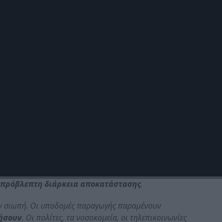
ΤΕ
ι στο SCADA σύστημα ενός εθνικού παρόχου ηλεκτρικής
η σε κρίσιμες λειτουργίες και
τροποποιούν τις
τας αδύνατη την αυτόνομη επανεκκίνηση του δικτύου σε
αταστρέφει δύο βασικούς υποσταθμούς υψηλής τάσης
 περιοχές. Το blackout που προκαλείται
 απρόβλεπτη διάρκεια αποκατάστασης
.
την σιωπή. Οι υποδομές παραγωγής παραμένουν
νήσουν
. Οι πολίτες, τα νοσοκομεία, οι τηλεπικοινωνίες