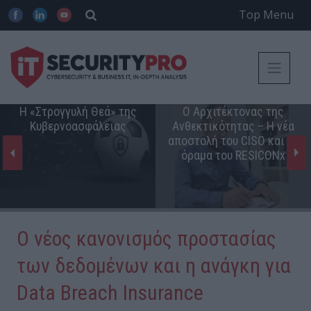
Top Menu
Η «Στρογγυλή Θεά» της
Ο Αρχιτέκτονας της
Κυβερνοασφάλειας
Ανθεκτικότητας – Η νέα
αποστολή του CISO και το
όραμα του RESICONx
Ο νέος κανονισμός προστασίας
των δεδομένων και η ανάγκη για
Data Breach Insurance