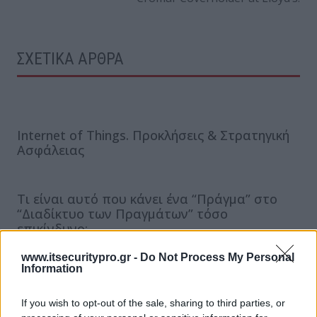
ΣΧΕΤΙΚΑ ΑΡΘΡΑ
Internet of Things. Προκλήσεις & Στρατηγική
Ασφάλειας
Τι είναι αυτό που κάνει ένα “Πράγμα” στο
“Διαδίκτυο των Πραγμάτων” τόσο
επικίνδυνο;
www.itsecuritypro.gr -
Do Not Process My Personal
Information
Γιατί οι IT administrators επιλέγουν Thycotic
ως λύση για Privileged Password
If you wish to opt-out of the sale, sharing to third parties, or
Management?