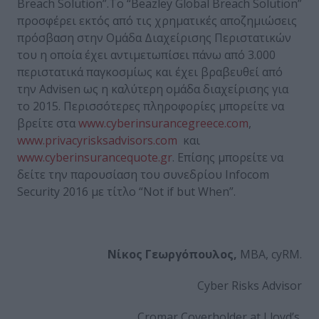
Breach Solution”.Tο “Beazley Global Breach Solution”
προσφέρει εκτός από τις χρηματικές αποζημιώσεις
πρόσβαση στην Ομάδα Διαχείρισης Περιστατικών
του η οποία έχει αντιμετωπίσει πάνω από 3.000
περιστατικά παγκοσμίως και έχει βραβευθεί από
την Advisen ως η καλύτερη ομάδα διαχείρισης για
το 2015. Περισσότερες πληροφορίες μπορείτε να
βρείτε στα
www.cyberinsurancegreece.com
,
www.privacyrisksadvisors.com
και
www.cyberinsurancequote.gr
. Επίσης μπορείτε να
δείτε την παρουσίαση του συνεδρίου Infocom
Security 2016 με τίτλο “Not if but When”.
Νίκος
Γεωργόπουλος
,
ΜΒΑ, cyRM.
Cyber Risks Advisor
Cromar Coverholder at Lloyd’s.