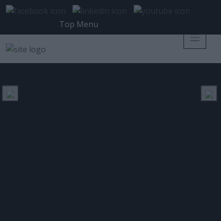
Top Menu
Secure your Modern Workplace!
Posted 22 Απριλίου 2019 on
ISSUES
Tags:
IT Issue 59
,
Office Line