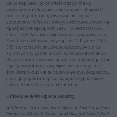
Cloud App Security, το οποίο σας βοηθά να
ανιχνεύσετε ενδεχόμενες λειτουργίες Shadow IT
στο εσωτερικό του οργανισμού σας και να
εφαρμόσετε πολιτικές ελέγχου δεδομένων κατά την
πρόσβαση σε εφαρμογές SaaS. Το Microsoft CAS
είναι το «κέλυφος» ασφάλεια των εφαρμογών σας .
Σε επίπεδο δεδομένων έχουμε το DLP για το Office
365, τις πολιτικές ασφαλείας εφαρμογών για τα
κινητά με την χρήση Intune, το Azure Information
Protection για την αναγνώριση, την ταξινόμηση και
την προστασία των εγγράφων και των αρχείων,
έτσι ώστε ακόμα και αν το έγγραφο έχει διαρρεύσει,
είναι ήδη προστατευμένο και κρυπτογραφημένο
από το Azure Information Protection.
Office
Line &
Workplace
Security
Η
Office
Line
A.
E,
o μοναδικός
Microsoft
Fast
Track
Ready
Partner σε Ελλάδα & Κύπρο με πληθώρα
Microsoft
Gold