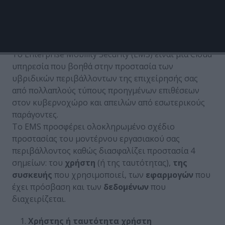
εργαζόμαστε καθημερινά.
Τι
είναι
το
Enterprise Mobility Security;
Το Enterprise Mobility Security (EMS) είναι μια Cloud
υπηρεσία που βοηθά στην προστασία των
υβριδικών περιβάλλοντων της επιχείρησής σας
από πολλαπλούς τύπους προηγμένων επιθέσεων
στον κυβερνοχώρο και απειλών από εσωτερικούς
παράγοντες.
Το EMS προσφέρει ολοκληρωμένο σχέδιο
προστασίας του μοντέρνου εργασιακού σας
περιβάλλοντος καθώς διασφαλίζει προστασία 4
σημείων: του
χρήστη
(ή της ταυτότητας),
της
συσκευής
που χρησιμοποιεί, των
εφαρμογών
που
έχει πρόσβαση και των
δεδομένων
που
διαχειρίζεται.
Χρήστης ή ταυτότητα χρήστη