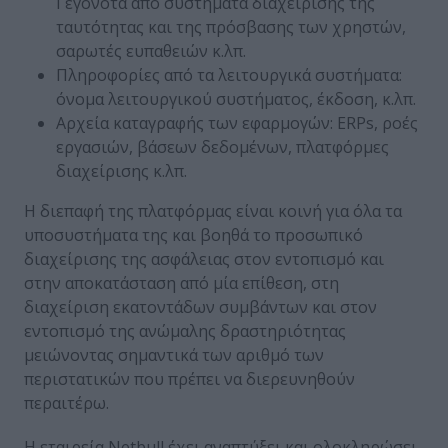
Γεγονότα από συστήματα διαχείρισης της
ταυτότητας και της πρόσβασης των χρηστών,
σαρωτές ευπαθειών κ.λπ.
Πληροφορίες από τα λειτουργικά συστήματα:
όνομα λειτουργικού συστήματος, έκδοση, κ.λπ.
Αρχεία καταγραφής των εφαρμογών: ERPs, ροές
εργασιών, βάσεων δεδομένων, πλατφόρμες
διαχείρισης κ.λπ.
Η διεπαφή της πλατφόρμας είναι κοινή για όλα τα
υποσυστήματα της και βοηθά το προσωπικό
διαχείρισης της ασφάλειας στον εντοπισμό και
στην αποκατάσταση από μία επίθεση, στη
διαχείριση εκατοντάδων συμβάντων και στον
εντοπισμό της ανώμαλης δραστηριότητας
μειώνοντας σημαντικά των αριθμό των
περιστατικών που πρέπει να διερευνηθούν
περαιτέρω.
Η εταιρεία Netbull έχει αναπτύξει και ολοκληρώσει