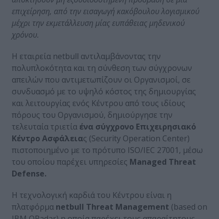
επιχείρηση, από την εισαγωγή κακόβουλου λογισμικού
μέχρι την εκμετάλλευση μίας ευπάθειας μηδενικού
χρόνου.
Η εταιρεία netbull αντιλαμβάνοντας την
πολυπλοκότητα και τη σύνθεση των σύγχρονων
απειλών που αντιμετωπίζουν οι Οργανισμοί, σε
συνδυασμό με το υψηλό κόστος της δημιουργίας
και λειτουργίας ενός Κέντρου από τους ιδίους
πόρους του Οργανισμού, δημιούργησε την
τελευταία τριετία
ένα σύγχρονο Επιχειρησιακό
Κέντρο Ασφάλεια
ς (Security Operation Center)
πιστοποιημένο με το πρότυπο ISO/IEC 27001, μέσω
του οποίου παρέχει υπηρεσίες
Managed
Threat
Defense
.
Η τεχνολογική καρδιά του Κέντρου είναι η
πλατφόρμα
netbull
Threat
Management
(based on
IBM QRadar) η οποία παρέχει τους απαραίτητους