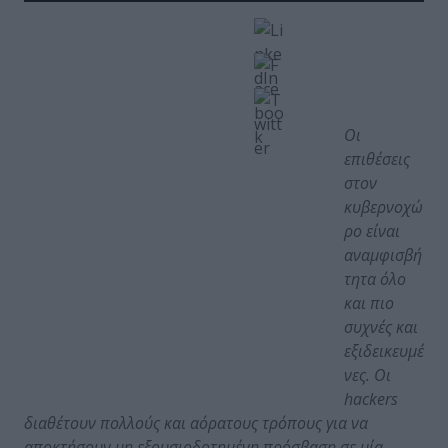
Οι
επιθέσεις
στον
κυβερνοχώ
ρο είναι
αναμφισβή
τητα όλο
και πιο
συχνές και
εξιδεικευμέ
νες. Οι
hackers
διαθέτουν πολλούς και αόρατους τρόπους για να
αποκτήσουν μη εξουσιοδοτημένη πρόσβαση σε μία