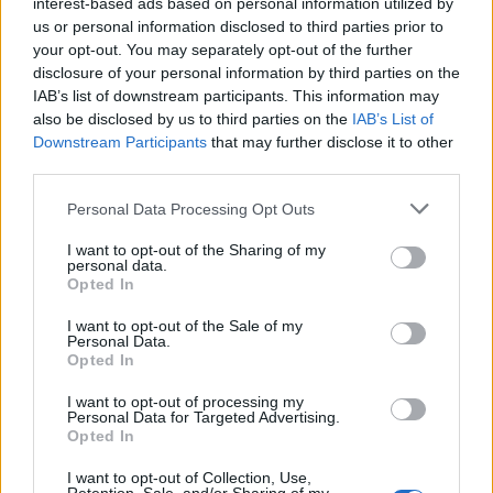
interest-based ads based on personal information utilized by
και ψευδώς αρνητικά ευρήματα.
us or personal information disclosed to third parties prior to
your opt-out. You may separately opt-out of the further
Yποσύστημα User Behavior Analysis
disclosure of your personal information by third parties on the
IAB’s list of downstream participants. This information may
Η πλατφόρμα υποστηρίζει τoν εντοπισμό
also be disclosed by us to third parties on the
IAB’s List of
Downstream Participants
that may further disclose it to other
περιστατικών με βάση την ανάλυση της
third parties.
συμπεριφοράς των χρηστών (User Behavior
Analysis -UBA-). To υποσύστημα αυτό αναλύει τα
Personal Data Processing Opt Outs
μοτίβα χρήσης των λογαριασμών των χρηστών και
I want to opt-out of the Sharing of my
επιτρέπει (α) τον έγκαιρο εντοπισμό των
personal data.
εσωτερικών απειλών και (β) τα συστήματα του
Opted In
Οργανισμού που έχουν παραβιαστεί από
I want to opt-out of the Sale of my
εγκληματίες του κυβερνοχώρου ή από κακόβολους
Personal Data.
εσωτερικούς χρήστες. To λογισμικό παρέχει ένα
Opted In
dashboard που εμφανίζονται οι επικίνδυνοι
I want to opt-out of processing my
χρήστες σύμφωνα με το λογαριασμό τους και την
Personal Data for Targeted Advertising.
ανώμαλη δραστηριότητα τους. Με ένα μόνο κλικ
Opted In
του ποντικιού προσθέτει τον ύποπτο λογαριασμό
I want to opt-out of Collection, Use,
σε λίστα υπόπτων, επιτρέπει το σχολιασμό μέσω