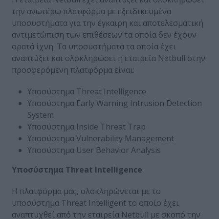
την ανωτέρω πλατφόρμα με εξειδικευμένα
υποσυστήματα για την έγκαιρη και αποτελεσματική
αντιμετώπιση των επιθέσεων τα οποία δεν έχουν
ορατά ίχνη. Tα υποσυστήματα τα οποία έχει
αναπτύξει και ολοκληρώσει η εταιρεία Netbull στην
προσφερόμενη πλατφόρμα είναι:
Υποσύστημα Threat Intelligence
Yποσύστημα Early Warning Intrusion Detection
System
Yποσύστημα Inside Threat Trap
Yποσύστημα Vulnerability Management
Yποσύστημα User Behavior Analysis
Υποσύστημα Threat Intelligence
H πλατφόρμα μας, ολοκληρώνεται με το
υποσύστημα Threat Intelligent το οποίο έχει
αναπτυχθεί από την εταιρεία Netbull με σκοπό την