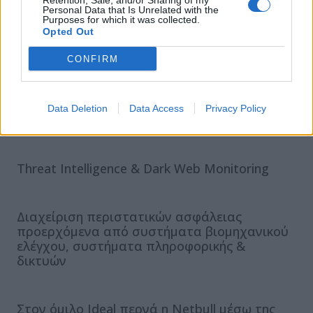
Retention, Sale, and/or Sharing of my
Personal Data that Is Unrelated with the
κειμένου και παρέχονται τα γεγονότα ασφαλείας και
Purposes for which it was collected.
οι δικτυακές ροές.
Opted Out
CONFIRM
ΣΧΕΤΙΚΑ ΑΡΘΡΑ
Data Deletion
Data Access
Privacy Policy
Threat Intelligence & Dark Web Monitoring
Διαχείριση περιστατικών ασφάλειας
προερχόμενα από συστήματα βιομηχανικού
ελέγχου, συστήματα πληροφορικής &
δικτυών
Στον όμιλο Ideal περνά η Netbull μέσω της