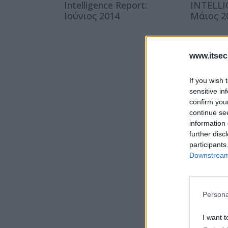
Intelligence Report:
INTELL
Ιούνιος 2014
Μάιος 2
www.itsec
If you wish 
sensitive in
confirm you
continue se
information 
further disc
participants
Downstream 
Persona
I want t