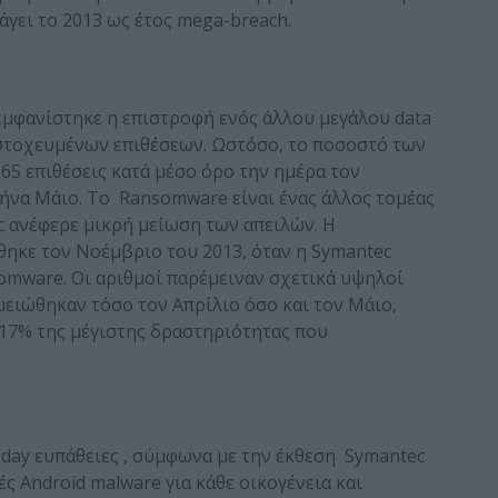
άγει το 2013 ως έτος mega-breach.
εμφανίστηκε η επιστροφή ενός άλλου μεγάλου data
 στοχευμένων επιθέσεων. Ωστόσο, το ποσοστό των
5 επιθέσεις κατά μέσο όρο την ημέρα τον
 μήνα Μάιο. Το Ransomware είναι ένας άλλος τομέας
c ανέφερε μικρή μείωση των απειλών. Η
κε τον Νοέμβριο του 2013, όταν η Symantec
omware. Οι αριθμοί παρέμειναν σχετικά υψηλοί
μειώθηκαν τόσο τον Απρίλιο όσο και τον Μάιο,
 17% της μέγιστης δραστηριότητας που
-day ευπάθειες , σύμφωνα με την έκθεση Symantec
ές Android malware για κάθε οικογένεια και