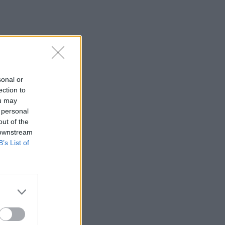
sonal or
ection to
ou may
 personal
out of the
 downstream
B’s List of