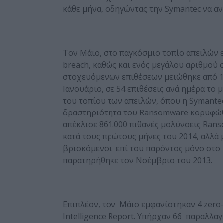
κάθε μήνα, οδηγώντας την Symantec να αν
Τον Μάιο, στο παγκόσμιο τοπίο απειλών 
breach, καθώς και ενός μεγάλου αριθμού
στοχευόμενων επιθέσεων μειώθηκε από 16
Ιανουάριο, σε 54 επιθέσεις ανά ημέρα το
του τοπίου των απειλών, όπου η Symante
δραστηριότητα του Ransomware κορυφώθη
απέκλισε 861.000 πιθανές μολύνσεις Rans
κατά τους πρώτους μήνες του 2014, αλλά 
βρισκόμενοι επί του παρόντος μόνο στο
παρατηρήθηκε τον Νοέμβριο του 2013.
Επιπλέον, τον Μάιο εμφανίστηκαν 4 zero
Intelligence Report. Υπήρχαν 66 παραλλαγ