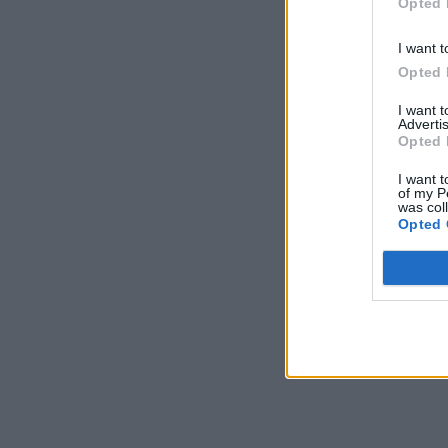
Opted 
I want t
Opted 
I want 
Advertis
Opted 
I want t
of my P
was col
Opted 