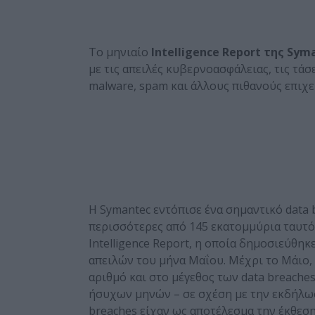
Το μηνιαίο
Intelligence Report της Sym
με τις απειλές κυβερνοασφάλειας, τις τά
malware, spam και άλλους πιθανούς επιχ
H Symantec εντόπισε ένα σημαντικό data 
περισσότερες από 145 εκατομμύρια ταυτό
Intelligence Report, η οποία δημοσιεύθηκ
απειλών του μήνα Μαΐου. Μέχρι το Μάιο,
αριθμό και στο μέγεθος των data breache
ήσυχων μηνών – σε σχέση με την εκδήλωση
breaches είχαν ως αποτέλεσμα την έκθε