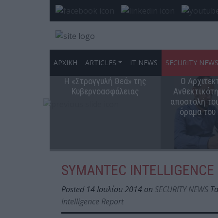
ΑΡΧΙΚΗ
ARTICLES
IT NEWS
SECURITY NEW
Η «Στρογγυλή Θεά» της
Ο Αρχιτέκ
Κυβερνοασφάλειας
Ανθεκτικότη
αποστολή του
όραμα του
SYMANTEC INTELLIGENCE 
Posted 14 Ιουλίου 2014 on
SECURITY NEWS
Ta
Intelligence Report