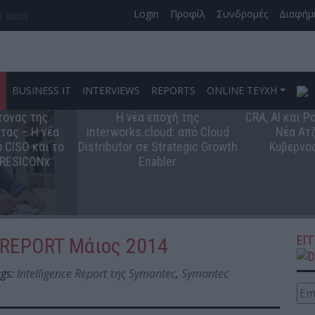
Login
Προφίλ
Συνδρομές
Διαφήμ
S
BUSINESS IT
INTERVIEWS
REPORTS
ONLINE ΤΕΥΧΗ
τονας της
Η νέα εποχή της
CRA, AI και 
τας – Η νέα
interworks.cloud: από Cloud
Νέα Ατζ
 CISO και το
Distributor σε Strategic Growth
Κυβερνο
 RESICONx
Enabler
ΕΓ
REPORT Μάιος 2014
gs:
Intelligence Report της Symantec
,
Symantec