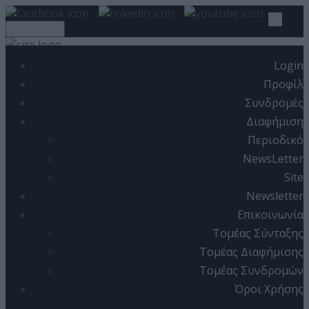
Top Menu
Login
ΑΡΧΙΚΗ
Προφίλ
Συνδρομές
ARTICLES
Διαφήμιση
COVER ISSUE
Περιοδικό
ISSUE
NewsLetter
Site
EDITORIAL
Newsletter
PRACTICAL
Επικοινωνία
Τομέας Σύνταξης
REFERENCE
Τομέας Διαφήμισης
LAW
Τομέας Συνδρομών
IT NEWS
Όροι Χρήσης