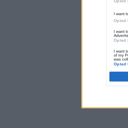
Opted 
I want t
Opted 
I want 
Advertis
Opted 
I want t
of my P
was col
Opted 