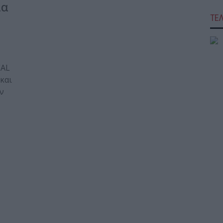
ια
ΤΕ
EAL
και
ν