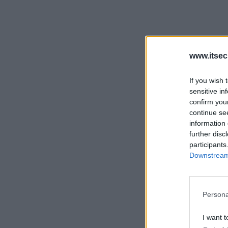
www.itsec
If you wish 
sensitive in
confirm you
continue se
information 
further disc
participants
Downstream 
Persona
I want t