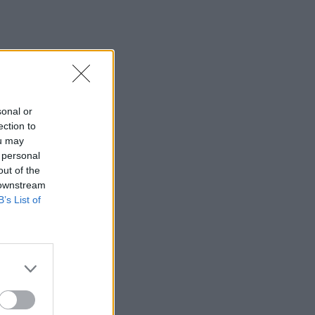
sonal or
ection to
ou may
 personal
out of the
 downstream
B’s List of