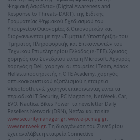
Ψηφιακή Ασφάλεια» (Digital Awareness and
Response to Threats-DART), της Ειδικής
Γραμματείας Ψηφιακού Σχεδιασμού του
Υπουργείου Οικονομίας & Οικονομικών και
διοργανώνεται με την «Τιμητική Υποστήριξη» του
Τμήματος Πληροφορικής και Επικοινωνιών του
Τεχνικού Επιμελητηρίου Ελλάδας (e-TEE). Χρυσός
χορηγός του Συνεδρίου είναι η Microsoft, Αργυρός
Χορηγός η Dell, χορηγοί οι εταιρείες ITeam, Adaox
Hellas,υποστηρικτής η OTE Academy, χορηγός
οπτικοακουστικού εξοπλισμού η εταιρεία
Videotooth, ενώ χορηγοί επικοινωνίας είναι τα
περιοδικά IT Security, PC Magazine, NetWeek, Car,
EVO, Nautica, Bikes Power, τα newsletter Daily
Resellers Network (DRN), Netfax και τα site
www.securitymanager.gr
,
www.e-pcmag.gr
,
www.netweek.gr
. Τη διοργάνωση του Συνεδρίου
έχει αναλάβει η εταιρεία Connective