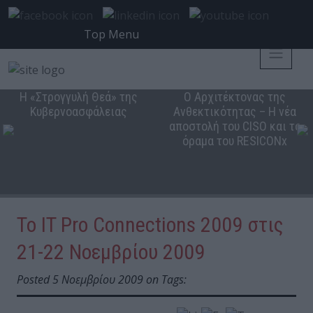
Top Menu
Η «Στρογγυλή Θεά» της
Ο Αρχιτέκτονας της
Κυβερνοασφάλειας
Ανθεκτικότητας – Η νέα
αποστολή του CISO και το
όραμα του RESICONx
To IT Pro Connections 2009 στις
21-22 Νοεμβρίου 2009
Posted 5 Νοεμβρίου 2009 on Tags: