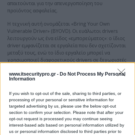
απαιτούνται για την απενεργοποίηση του
προϊόντος ασφαλείας.
Η τεχνική αυτή ονομάζεται «Bring Your Own
Vulnerable Driver» (BYOVD). Οι ευάλωτοι drivers
λειτουργούν ως ένα είδος «εμπορεύματος»: ο ίδιος
driver εμφανίζεται σε εργαλεία που δεν σχετίζονται
μεταξύ τους, ενώ το ίδιο εργαλείο μπορεί να
χρησιμοποιεί διαφορετικούς drivers σε ξεχωριστές
εκστρατείες.
www.itsecuritypro.gr -
Do Not Process My Personal
Information
Η αγορά των EDR killers αντικατοπτρίζει την
οικονομία του ransomware που εξυπηρετεί. Τα
If you wish to opt-out of the sale, sharing to third parties, or
εργαλεία αυτά συνοδεύονται συχνά από υπηρεσίες
processing of your personal or sensitive information for
συσκότισης βάσει συνδρομής, οι οποίες
targeted advertising by us, please use the below opt-out
ενημερώνονται τακτικά ώστε να παραμένουν ένα
section to confirm your selection. Please note that after your
βήμα μπροστά από τους μηχανισμούς ανίχνευσης.
opt-out request is processed you may continue seeing
Συνήθως, οι συνεργάτες, και όχι οι ίδιοι οι
interest-based ads based on personal information utilized by
χειριστές του ransomware, επιλέγουν ποιο «killer»
us or personal information disclosed to third parties prior to