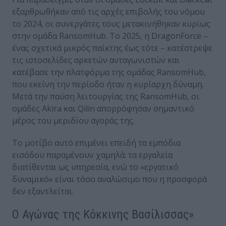
εξαρθρωθήκαν από τις αρχές επιβολής του νόμου
το 2024, οι συνεργάτες τους μετακινήθηκαν κυρίως
στην ομάδα RansomHub. Το 2025, η DragonForce –
ένας σχετικά μικρός παίκτης έως τότε – κατέστρεψε
τις ιστοσελίδες αρκετών ανταγωνιστών και
κατέβασε την πλατφόρμα της ομάδας RansomHub,
που εκείνη την περίοδο ήταν η κυρίαρχη δύναμη.
Μετά την παύση λειτουργίας της RansomHub, οι
ομάδες Akira και Qilin απορρόφησαν σημαντικό
μέρος του μεριδίου αγοράς της.
Το μοτίβο αυτό επιμένει επειδή τα εμπόδια
εισόδου παραμένουν χαμηλά: τα εργαλεία
διατίθενται ως υπηρεσία, ενώ το «εργατικό
δυναμικό» είναι τόσο αναλώσιμο που η προσφορά
δεν εξαντλείται.
Ο Αγώνας της Κόκκινης Βασίλισσας»