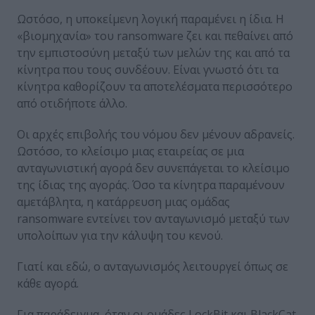
Ωστόσο, η υποκείμενη λογική παραμένει η ίδια. Η
«βιομηχανία» του ransomware ζει και πεθαίνει από
την εμπιστοσύνη μεταξύ των μελών της και από τα
κίνητρα που τους συνδέουν. Είναι γνωστό ότι τα
κίνητρα καθορίζουν τα αποτελέσματα περισσότερο
από οτιδήποτε άλλο.
Οι αρχές επιβολής του νόμου δεν μένουν αδρανείς.
Ωστόσο, το κλείσιμο μιας εταιρείας σε μια
ανταγωνιστική αγορά δεν συνεπάγεται το κλείσιμο
της ίδιας της αγοράς. Όσο τα κίνητρα παραμένουν
αμετάβλητα, η κατάρρευση μιας ομάδας
ransomware εντείνει τον ανταγωνισμό μεταξύ των
υπολοίπων για την κάλυψη του κενού.
Γιατί και εδώ, ο ανταγωνισμός λειτουργεί όπως σε
κάθε αγορά.
Για παράδειγμα, όταν οι ομάδες LockBit και BlackCat