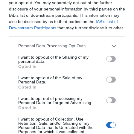
θα αναπτύξουν, με την απόφαση αγοράς να
your opt-out. You may separately opt-out of the further
disclosure of your personal information by third parties on the
λαμβάνεται σε επίπεδο franchise. Όταν το αμυντικό
IAB’s list of downstream participants. This information may
προϊόν ενημερώνεται, ακολουθεί και η αντίστοιχη
also be disclosed by us to third parties on the
IAB’s List of
υπηρεσία συσκότισης. Η Κόκκινη Βασίλισσα, και
Downstream Participants
that may further disclose it to other
πάλι.
third parties.
Η εκτεταμένη επένδυση στα EDR killers αποτελεί,
Personal Data Processing Opt Outs
κατά κάποιον τρόπο, το πιο σαφές μέτρο της
I want to opt-out of the Sharing of my
αποτελεσματικότητας των εργαλείων ανίχνευσης
personal data.
απέναντι στο εγκληματικό μοντέλο επιχειρήσεων.
Opted In
Σε τελική ανάλυση, δεν δημιουργείς μια ολόκληρη
I want to opt-out of the Sale of my
κατηγορία προϊόντων για να εξουδετερώσεις κάτι
Personal Data.
Opted In
που δεν επηρεάζει τα κέρδη σου.
I want to opt-out of processing my
Τα κακόβουλα εργαλεία αυτά ενδέχεται να
Personal Data for Targeted Advertising.
Opted In
εξαπλωθούν ακόμη περισσότερο, καθώς η τεχνητή
νοημοσύνη καθιστά την αγορά – και, ευρύτερα, την
I want to opt-out of Collection, Use,
οικονομία του κυβερνοεγκλήματος- πιο προσιτή.
Οι
Retention, Sale, and/or Sharing of my
Personal Data that Is Unrelated with the
ερευνητές της ESET εκτιμούν
ότι η τεχνητή
Purposes for which it was collected.