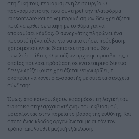
στη δική του, περιορισμένη λειτουργία. Ο
προγραμματιστής που συντηρεί την πλατφόρμα
ransomware και το «εμπορικό σήμα» δεν χρειάζεται
ποτέ να έρθει σε επαφή με το θύμα για να
αποκομίσει κέρδος. Ο συνεργάτης πληρώνει ένα
ποσοστό ή ένα τέλος για να αποκτήσει πρόσβαση,
χρησιμοποιώντας διαπιστευτήρια που δεν
συνέλεξε ο ίδιος. Ο μεσάζων αρχικής πρόσβασης, ο
οποίος πουλάει πρόσβαση σε ένα εταιρικό δίκτυο,
δεν γνωρίζει (ούτε χρειάζεται να γνωρίζει) τι
σκοπεύει να κάνει ο αγοραστής με αυτά τα στοιχεία
σύνδεσης.
Όμως, από κοινού, έχουν εφαρμόσει τη λογική του
franchise στην αρχαία «τέχνη» του εκβιασμού,
μοιράζοντας στην πορεία το βάρος της ευθύνης. Και
όποτε ένας κλάδος οργανώνεται με αυτόν τον
τρόπο, ακολουθεί μαζική εξάπλωση.