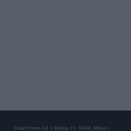
Smart Press A.E. | Μάγερ 11, 10438, Αθήνα |