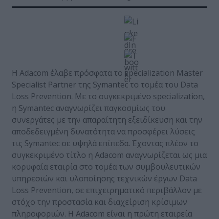
Η Adacom έλαβε πρόσφατα το specialization Master
Specialist Partner της Symantec το τομέα του Data
Loss Prevention. Με το συγκεκριμένο specialization,
η Symantec αναγνωρίζει παγκοσμίως του
συνεργάτες με την απαραίτητη εξειδίκευση και την
αποδεδειγμένη δυνατότητα να προσφέρει λύσεις
τις Symantec σε υψηλά επίπεδα. Έχοντας πλέον το
συγκεκριμένο τίτλο η Adacom αναγνωρίζεται ως μια
κορυφαία εταιρία στο τομέα των συμβουλευτικών
υπηρεσιών και υλοποίησης τεχνικών έργων Data
Loss Prevention, σε επιχειρηματικό περιβάλλον με
στόχο την προστασία και διαχείριση κρίσιμων
πληροφοριών. Η Adacom είναι η πρώτη εταιρεία