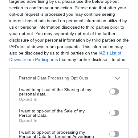
targeted advertising by us, please use the below opt-out
Με απλά λόγια κατανοώντας όλα τα παραπάνω, αν ο
section to confirm your selection. Please note that after your
CISO δεν έχει θέση στο διοικητικό συμβούλιο, η
opt-out request is processed you may continue seeing
εταιρεία μάλλον δεν δίνει την απαραίτητη
interest-based ads based on personal information utilized by
προτεραιότητα στην ασφάλεια των πληροφοριών
us or personal information disclosed to third parties prior to
της.
your opt-out. You may separately opt-out of the further
disclosure of your personal information by third parties on the
IAB’s list of downstream participants. This information may
also be disclosed by us to third parties on the
IAB’s List of
Downstream Participants
that may further disclose it to other
third parties.
ΣΧΕΤΙΚΑ ΑΡΘΡΑ
Personal Data Processing Opt Outs
I want to opt-out of the Sharing of my
personal data.
Opted In
Ο Αρχιτέκτονας της Ανθεκτικότητας – Η νέα
I want to opt-out of the Sale of my
αποστολή του CISO και το όραμα του
Personal Data.
RESICONx
Opted In
I want to opt-out of processing my
Personal Data for Targeted Advertising.