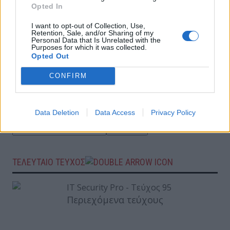
Ο ρόλος του CISO στην ελληνική
Opted In
πραγματικότητα
I want to opt-out of Collection, Use,
Retention, Sale, and/or Sharing of my
Personal Data that Is Unrelated with the
Purposes for which it was collected.
The Modern CISO – Οι άνθρωποι πίσω από
Opted Out
τις αποφάσεις της κυβερνοασφάλειας | 6
CISOs, 6 Οπτικές, 1 Κοινός Στόχος
CONFIRM
ΕΓΓΡΑΦΗ ΣΤΟ NEWSLETTER
Data Deletion
Data Access
Privacy Policy
ΤΕΛΕΥΤΑΙΟ ΤΕΥΧΟΣ
Περιεχόμενα τεύχους