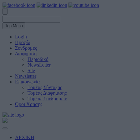
Top Menu
Login
Προφίλ
Συνδρομές
Διαφήμιση
Περιοδικό
NewsLetter
Site
Newsletter
Επικοινωνία
Τομέας Σύνταξης
Τομέας Διαφήμισης
Τομέας Συνδρομών
Όροι Χρήσης
ΑΡΧΙΚΗ