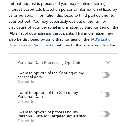
Υπεύθυνος σε Στρατηγικό Ηγέτη
opt-out request is processed you may continue seeing
• Οι εταιρείες παροχής βίντεο που θα αναπτύξουν την πλατφόρμα
interest-based ads based on personal information utilized by
Videoscape Unity για μία υπηρεσία, μπορούν εύκολα να
Επιχειρησιακής Ανθεκτικότητας
εμπλουτίσουν τα αρχικά στοιχεία με άλλα και να παρουσιάσουν
us or personal information disclosed to third parties prior to
στην αγορά πρόσθετες υπηρεσίες γρήγορα.
your opt-out. You may separately opt-out of the further
• Μειωμένα λειτουργικά έξοδα με την κατάργηση των πλατφορμών
disclosure of your personal information by third parties on the
ενιαίας υπηρεσίας και της ανάγκης για τη διαρκή ύπαρξη μόνιμου
IAB’s list of downstream participants. This information may
Ο CISO στην Εποχή του AI: Από την
προσωπικού μηχανικών για την ενημέρωσή τους.
also be disclosed by us to third parties on the
IAB’s List of
Προστασία στη Στρατηγική
Οι νέες προ-ενσωματωμένες υπηρεσίες που παρέχονται μέσω της
Downstream Participants
that may further disclose it to other
πλατφόρμας Videoscape Unity περιλαμβάνουν:
third parties.
• Multiscreen Cloud DVR: Εγγραφή βίντεο βάσει cloud, όπου η
εγγραφή και η αποθήκευση γίνονται στο cloud αντί στην τελική
Personal Data Processing Opt Outs
συσκευή. Οι καταναλωτές μπορούν να επαναλαμβάνουν προβολές,
Από την αποσπασματική ασφάλεια στη
να παρακολουθούν παλιότερα προγράμματα και να αναπαράγουν
I want to opt-out of the Sharing of my
στρατηγική ανθεκτικότητα
DVR από οπουδήποτε, χρησιμοποιώντας οποιαδήποτε οθόνη.
personal data.
• Video Everywhere: Διευρύνει το «TV Everywhere» με
Opted In
ενοποιημένες λειτουργίες αναζήτησης, ανακάλυψης και προβολής
ώστε να μπορούν οι καταναλωτές να παρακολουθούν από
I want to opt-out of the Sale of my
οπουδήποτε ζωντανά και κατ απαίτηση περιεχόμενο εξαιρετικής
Personal Data.
Ο CISO στον κόσμο των πραγματικών
ποιότητας από οποιαδήποτε συνδεδεμένη (διαχειριζόμενη ή μη από
Opted In
επιθέσεων
την εταιρεία παροχής βίντεο) συσκευή.
• Connected Video σε κάθε οικιακή συσκευή: Η συνδεδεμένη
I want to opt-out of processing my
Personal Data for Targeted Advertising.
πύλη βίντεο (Connected Video Gateway) της Cisco χρησιμεύει ως
Opted In
ενιαίο κέντρο ψυχαγωγίας, με διαχείριση back-end του βίντεο IP
και QAM, για απρόσκοπτη παροχή περιεχομένου βίντεο και