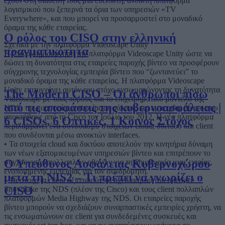
έχουν στη διάθεσή τους μια ευέλικτη, ανοικτή πλατφόρμα
λογισμικού που ξεπερνά τα όρια των υπηρεσιών «TV
Everywhere», και που μπορεί να προσαρμοστεί στο μοναδικό
όραμα της κάθε εταιρείας.
Ο ρόλος του CISO στην ελληνική
Σχετικά με την πλατφόρμα Videoscape Unity
πραγματικότητα
Η Cisco δημιούργησε την πλατφόρμα Videoscape Unity ώστε να
δώσει τη δυνατότητα στις εταιρείες παροχής βίντεο να προσφέρουν
σύγχρονης τεχνολογίας εμπειρία βίντεο που “ζωντανεύει” το
μοναδικό όραμα της κάθε εταιρείας. Η πλατφόρμα Videoscape
Unity επιτυγχάνει αυτόν τον στόχο ενσωματώνοντας τη δυνατότητα
The Modern CISO – Οι άνθρωποι πίσω
Videoscape με τους πόρους και το επιχειρηματικό μοντέλο της
από τις αποφάσεις της κυβερνοασφάλειας |
NDS, της κορυφαίας εταιρείας ασφάλειας και εμπειρίας βίντεο που
αποκτήθηκε από τη Cisco τον Ιούλιο του 2012. Η νέα πλατφόρμα
6 CISOs, 6 Οπτικές, 1 Κοινός Στόχος
περιλαμβάνει ένα συνδυασμό στοιχείων cloud, δικτύου και client
που συνδέονται μέσω ανοικτών interfaces.
• Τα στοιχεία cloud και δικτύου αποτελούν την κινητήρια δύναμη
των νέων εξατομικευμένων υπηρεσιών βίντεο και επιτρέπουν το
Ο Υπεύθυνος Ασφάλειας Κυβερνοχώρου
συγχρονισμό πολλαπλών οθονών για τη δημιουργία μιας ενιαίας,
ενοποιημένης εμπειρίας για τον συνδρομητή.
μετά τη NIS2 – Τι πρέπει να γνωρίζει ο
• Τα στοιχεία client αξιοποιούν το σχεδιασμού του interface
CISO
Snowflake της NDS (πλέον της Cisco) και τους client πολλαπλών
πλατφορμών Media Highway της NDS. Οι εταιρείες παροχής
βίντεο μπορούν να σχεδιάζουν συναρπαστικές εμπειρίες χρήστη, να
τις ενσωματώνουν σε client για συνδεδεμένες συσκευές και