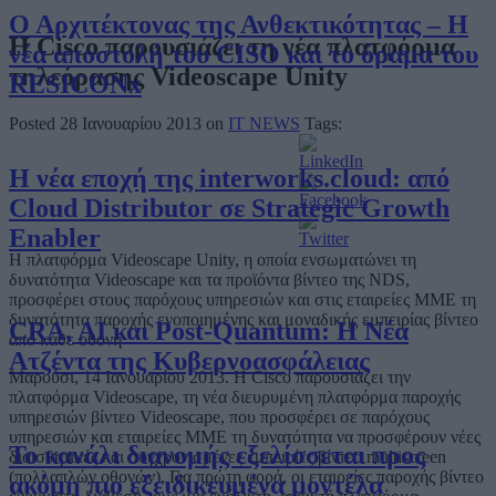
Ο Αρχιτέκτονας της Ανθεκτικότητας – Η
Η Cisco παρουσιάζει τη νέα πλατφόρμα
νέα αποστολή του CISO και το όραμα του
τηλεόρασης Videoscape Unity
RESICONx
Posted 28 Ιανουαρίου 2013 on
IT NEWS
Tags:
Η νέα εποχή της interworks.cloud: από
Cloud Distributor σε Strategic Growth
Enabler
Η πλατφόρμα Videoscape Unity, η οποία ενσωματώνει τη
δυνατότητα Videoscape και τα προϊόντα βίντεο της NDS,
προσφέρει στους παρόχους υπηρεσιών και στις εταιρείες ΜΜΕ τη
δυνατότητα παροχής ενοποιημένης και μοναδικής εμπειρίας βίντεο
CRA, AI και Post-Quantum: Η Νέα
από κάθε οθόνη
Ατζέντα της Κυβερνοασφάλειας
Μαρούσι, 14 Ιανουαρίου 2013. Η Cisco παρουσιάζει την
πλατφόρμα Videoscape, τη νέα διευρυμένη πλατφόρμα παροχής
υπηρεσιών βίντεο Videoscape, που προσφέρει σε παρόχους
υπηρεσιών και εταιρείες ΜΜΕ τη δυνατότητα να προσφέρουν νέες
Το κανάλι διανομής εξελίσσεται προς
διαισθητικές και συγχρονισμένες εμπειρίες βίντεο multiscreen
(πολλαπλών οθονών). Για πρώτη φορά, οι εταιρείες παροχής βίντεο
ακόμη πιο εξειδικευμένα μοντέλα