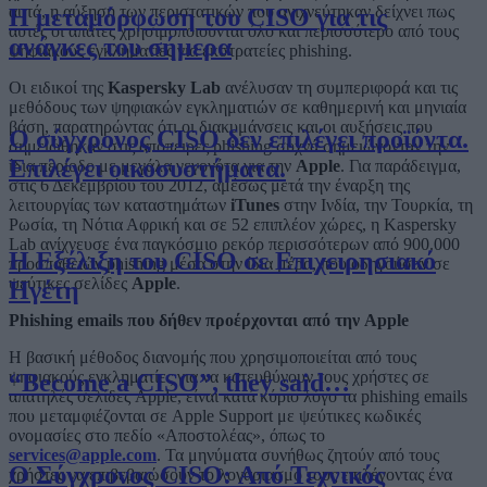
αυτά, η αύξηση των περιστατικών που ανιχνεύτηκαν δείχνει πως
Η μεταμόρφωση του CISO για τις
αυτές οι απάτες χρησιμοποιούνται όλο και περισσότερο από τους
ανάγκες του σήμερα
ψηφιακούς εγκληματίες για εκστρατείες phishing.
Οι ειδικοί της
Kaspersky Lab
ανέλυσαν τη συμπεριφορά και τις
μεθόδους των ψηφιακών εγκληματιών σε καθημερινή και μηνιαία
βάση, παρατηρώντας ότι οι διακυμάνσεις και οι αυξήσεις που
Ο σύγχρονος CISO δεν επιλέγει προϊόντα.
σημειώθηκαν στις απόπειρες phishing συχνά σημειώνονταν την
Επιλέγει οικοσυστήματα.
ίδια περίοδο με μεγάλα γεγονότα για την
Apple
. Για παράδειγμα,
στις 6 Δεκεμβρίου του 2012, αμέσως μετά την έναρξη της
λειτουργίας των καταστημάτων
iTunes
στην Ινδία, την Τουρκία, τη
Ρωσία, τη Νότια Αφρική και σε 52 επιπλέον χώρες, η Kaspersky
Lab ανίχνευσε ένα παγκόσμιο ρεκόρ περισσότερων από 900.000
Η Εξέλιξη του CISO σε Επιχειρησιακό
προσπαθειών phishing μέσα στην ίδια μέρα, που οδηγούσαν σε
ψεύτικες σελίδες
Apple
.
Ηγέτη
Phishing emails που δήθεν προέρχονται από την Apple
Η βασική μέθοδος διανομής που χρησιμοποιείται από τους
ψηφιακούς εγκληματίες για να κατευθύνουν τους χρήστες σε
“Become a CISO”, they said…
απατηλές σελίδες Apple, είναι κατά κύριο λόγο τα phishing emails
που μεταμφιέζονται σε Apple Support με ψεύτικες κωδικές
ονομασίες στο πεδίο «Αποστολέας», όπως το
services@apple.com
. Τα μηνύματα συνήθως ζητούν από τους
Ο Σύγχρονος CISO: Από Τεχνικός
χρήστες να επιβεβαιώσουν το λογαριασμό τους επιλέγοντας ένα