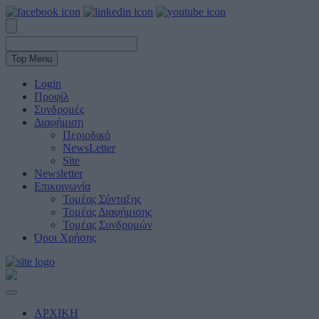
Top Menu
Login
Προφίλ
Συνδρομές
Διαφήμιση
Περιοδικό
NewsLetter
Site
Newsletter
Επικοινωνία
Τομέας Σύνταξης
Τομέας Διαφήμισης
Τομέας Συνδρομών
Όροι Χρήσης
ΑΡΧΙΚΗ