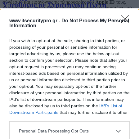
σύνδεσμο και εισάγοντας τις πληροφορίες του
Apple ID
τους.
Υπεύθυνος σε Στρατηγικό Ηγέτη
Αυτά τα emails είναι έξυπνα και επαγγελματικά σχεδιασμένα ώστε
Επιχειρησιακής Ανθεκτικότητας
να μοιάζουν αυθεντικά. Χρησιμοποιούν το λογότυπο της
Apple
ενώ το μήνυμα εμφανίζεται με παρόμοια γραμματοσειρά,
www.itsecuritypro.gr -
Do Not Process My Personal
χρωματισμούς και ύφος με αυτά που χρησιμοποιεί η
Apple
.
Information
Μια άλλη παραλλαγή αυτών των phishing emails έχει σχεδιαστεί να
Ο CISO στην Εποχή του AI: Από την
υποκλέπτει τα στοιχεία των πιστωτικών καρτών των πελατών της
If you wish to opt-out of the sale, sharing to third parties, or
Apple
. Αυτό πραγματοποιείται με την αποστολή στους χρήστες
Προστασία στη Στρατηγική
processing of your personal or sensitive information for
ενός email που τους ζητά να επιβεβαιώσουν ή να ανανεώσουν τα
targeted advertising by us, please use the below opt-out
διαπιστευτήρια για την πιστωτική τους κάρτας που είναι
section to confirm your selection. Please note that after your
συνδεδεμένη με τα
Apple IDs
τους. Αυτό μπορεί να γίνει
opt-out request is processed you may continue seeing
«κλικάροντας» ένα σύνδεσμο που περιλαμβάνεται στο μήνυμα. Ο
Από την αποσπασματική ασφάλεια στη
interest-based ads based on personal information utilized by
σύνδεσμος οδηγεί το χρήστη σε μία σελίδα phishing, η οποία
μιμείται τον τρόπο που η Apple ζητάει τα στοιχεία της πιστωτικής
us or personal information disclosed to third parties prior to
στρατηγική ανθεκτικότητα
κάρτας από τους πελάτες της, οδηγώντας παραπλανητικά τους
your opt-out. You may separately opt-out of the further
χρήστες να εισαγάγουν τα στοιχεία των πιστωτικών καρτών τους
disclosure of your personal information by third parties on the
και άλλες προσωπικές πληροφορίες.
IAB’s list of downstream participants. This information may
also be disclosed by us to third parties on the
IAB’s List of
Οδηγίες για τους χρήστες: Πώς να αναγνωρίζετε τις
Ο CISO στον κόσμο των πραγματικών
Downstream Participants
that may further disclose it to other
ιστοσελίδες και τα emails phishing
επιθέσεων
third parties.
Ένας τρόπος για να διακρίνουμε τις πραγματικές ιστοσελίδες από
τις πλαστές που έχουν δημιουργηθεί για σκοπούς phishing είναι να
Personal Data Processing Opt Outs
προσέχουμε τη διεύθυνση της ιστοσελίδας. Ενώ οι περισσότερες