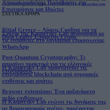
Απομακρυσμένης Πρόσβασης για
στοχοποιούν χρήστες
Apple
, είναι διαθέσιμες στο
Securelist.com
Επιχειρήσεις και Ιδιώτες
ΣΧΕΤΙΚΑ ΑΡΘΡΑ
Rittal Greece – Λύσεις Cooling για τα
Σχόλιο της Kaspersky Lab αναφορικά με
Data Center Επόμενης Γενιάς
τις ευπάθειες στο λογισμικό επικοινωνίας
WhatsApp
Post-Quantum Cryptography: Τι
σημαίνει πρακτικά για τις ελληνικές
Η Kaspersky Lab προστατεύει τις
επιχειρήσεις
επιχειρήσεις blockchain από ψηφιακές
επιθέσεις και απάτες
Browser extensions: Ένα αυξανόμενο
πεδίο επιθέσεων
Η Kaspersky Lab ενώνει τις δυνάμεις της
με βιομηχανικούς ηγέτες, παρέχοντας