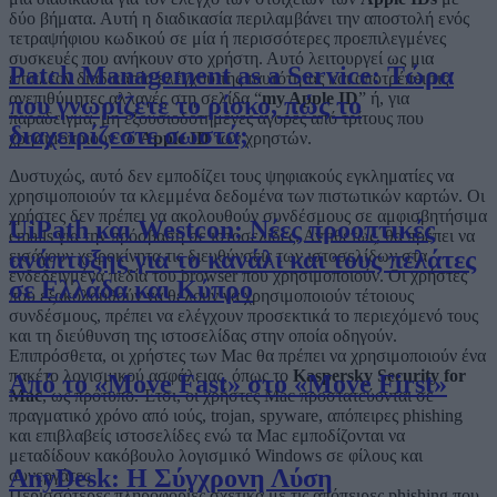
δύο βήματα. Αυτή η διαδικασία περιλαμβάνει την αποστολή ενός
τετραψήφιου κωδικού σε μία ή περισσότερες προεπιλεγμένες
συσκευές που ανήκουν στο χρήστη. Αυτό λειτουργεί ως μια
Patch Management as a Service: Τώρα
επιπλέον διαδικασία ελέγχου της ταυτότητας και αποτρέπει τις
ανεπιθύμητες αλλαγές στη σελίδα “
my Apple ID
” ή, για
που γνωρίζετε το ρίσκο, πώς το
παράδειγμα, μη εξουσιοδοτημένες αγορές από τρίτους που
διαχειρίζεστε σωστά;
χρησιμοποιούν το
Apple ID
των χρηστών.
Δυστυχώς, αυτό δεν εμποδίζει τους ψηφιακούς εγκληματίες να
χρησιμοποιούν τα κλεμμένα δεδομένα των πιστωτικών καρτών. Οι
χρήστες δεν πρέπει να ακολουθούν συνδέσμους σε αμφισβητήσιμα
UiPath και Westcon: Νέες προοπτικές
emails για την πρόσβαση σε ιστοσελίδες. Αντιθέτως, θα πρέπει να
ανάπτυξης για το κανάλι και τους πελάτες
εισάγουν χειροκίνητα τις διευθύνσεις των ιστοσελίδων στα
ενδεδειγμένα πεδία του browser που χρησιμοποιούν. Οι χρήστες
σε Ελλάδα και Κύπρο
που εξακολουθούν να θέλουν να χρησιμοποιούν τέτοιους
συνδέσμους, πρέπει να ελέγχουν προσεκτικά το περιεχόμενό τους
και τη διεύθυνση της ιστοσελίδας στην οποία οδηγούν.
Επιπρόσθετα, οι χρήστες των Mac θα πρέπει να χρησιμοποιούν ένα
πακέτο λογισμικού ασφάλειας, όπως το
Kaspersky Security for
Από το «Move Fast» στο «Move First»
Mac
, ως πρότυπο. Έτσι, οι χρήστες Mac προστατεύονται σε
πραγματικό χρόνο από ιούς, trojan, spyware, απόπειρες phishing
και επιβλαβείς ιστοσελίδες ενώ τα Mac εμποδίζονται να
μεταδίδουν κακόβουλο λογισμικό Windows σε φίλους και
AnyDesk: Η Σύγχρονη Λύση
συνεργάτες.
Περισσότερες πληροφορίες σχετικά με τις απόπειρες phishing που