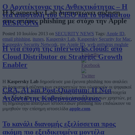
Ο Αρχιτέκτονας της Ανθεκτικότητας – Η
Η Kaspersky Lab διαπιστώνει αύξηση
νέα αποστολή του CISO και το όραμα του
στις απάτες phishing με στόχο την Apple
RESICONx
Posted 10 Ιουλίου 2013 on
SECURITY NEWS
Tags:
Apple ID
,
email phishing
,
itunes
,
Kaspersky Lab
,
Kaspersky Security for Mac
,
Kaspersky Security Network
,
my Apple ID
,
web antivirus module
Η νέα εποχή της interworks.cloud: από
Cloud Distributor σε Strategic Growth
Enabler
Η
Kaspersky Lab
δημοσίευσε μια έρευνα phishing που αναλύει
τη δραματική αύξηση των εκστρατειών που υλοποιούν οι ψηφιακοί
CRA, AI και Post-Quantum: Η Νέα
εγκληματίες και είναι σχεδιασμένες να υποκλέπτουν τα στοιχεία
Ατζέντα της Κυβερνοασφάλειας
των
Apple IDs
και των τραπεζικών λογαριασμών των χρηστών, με
τη δημιουργία απατηλών ιστοσελίδων phishing που επιδιώκουν να
μιμηθούν την επίσημη ιστοσελίδα
apple.com
.
Το κανάλι διανομής εξελίσσεται προς
ακόμη πιο εξειδικευμένα μοντέλα