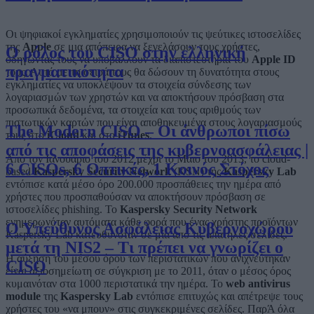
Οι ψηφιακοί εγκληματίες χρησιμοποιούν τις ψεύτικες ιστοσελίδες
της
Apple
σε μια απόπειρα να ξεγελάσουν τους χρήστες,
Ο ρόλος του CISO στην ελληνική
οδηγώντας τους να υποβάλλουν τα διαπιστευτήρια του
Apple ID
πραγματικότητα
τους. Αυτά με τη σειρά τους θα δώσουν τη δυνατότητα στους
εγκληματίες να υποκλέψουν τα στοιχεία σύνδεσης των
λογαριασμών των χρηστών και να αποκτήσουν πρόσβαση στα
προσωπικά δεδομένα, τα στοιχεία και τους αριθμούς των
πιστωτικών καρτών που είναι αποθηκευμένα στους λογαριασμούς
The Modern CISO – Οι άνθρωποι πίσω
τους στο
iCloud
και στο
iTunes
.
από τις αποφάσεις της κυβερνοασφάλειας |
Από τον Ιανουάριο του 2012 μέχρι το Μάιο του 2013, το cloud-
6 CISOs, 6 Οπτικές, 1 Κοινός Στόχος
based
Kaspersky Security Network
(KSN) της
Kaspersky Lab
εντόπισε κατά μέσο όρο 200.000 προσπάθειες την ημέρα από
χρήστες που προσπαθούσαν να αποκτήσουν πρόσβαση σε
ιστοσελίδες phishing. Το
Kaspersky Security Network
ενημερωνόταν αυτόματα κάθε φορά που ένας χρήστης προϊόντων
Ο Υπεύθυνος Ασφάλειας Κυβερνοχώρου
Kaspersky Lab κατευθυνόταν σε μία από τις απατηλές σελίδες.
μετά τη NIS2 – Τι πρέπει να γνωρίζει ο
Η αύξηση του μέσου όρου των περιστατικών που ανιχνεύτηκαν
CISO
είναι αξιοσημείωτη σε σύγκριση με το 2011, όταν ο μέσος όρος
κυμαινόταν στα 1000 περιστατικά την ημέρα. Το
web antivirus
module
της
Kaspersky Lab
εντόπισε επιτυχώς και απέτρεψε τους
χρήστες του «να μπουν» στις συγκεκριμένες σελίδες. ΠαρΆ όλα