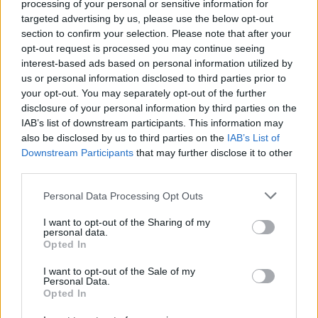
processing of your personal or sensitive information for
targeted advertising by us, please use the below opt-out
Μάθετε για τον
® Data Loss Prevention Policy xManager
RSA
section to confirm your selection. Please note that after your
opt-out request is processed you may continue seeing
interest-based ads based on personal information utilized by
us or personal information disclosed to third parties prior to
ΣΧΕΤΙΚΑ ΑΡΘΡΑ
your opt-out. You may separately opt-out of the further
disclosure of your personal information by third parties on the
IAB’s list of downstream participants. This information may
also be disclosed by us to third parties on the
IAB’s List of
no relative posts found
Downstream Participants
that may further disclose it to other
third parties.
ΕΓΓΡΑΦΗ ΣΤΟ NEWSLETTER
Personal Data Processing Opt Outs
I want to opt-out of the Sharing of my
personal data.
Opted In
I want to opt-out of the Sale of my
Personal Data.
Opted In
ΤΕΛΕΥΤΑΙΟ ΤΕΥΧΟΣ