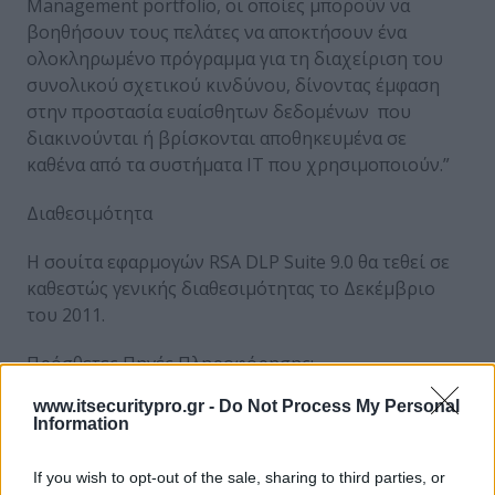
Management portfolio, οι οποίες μπορούν να
βοηθήσουν τους πελάτες να αποκτήσουν ένα
ολοκληρωμένο πρόγραμμα για τη διαχείριση του
συνολικού σχετικού κινδύνου, δίνοντας έμφαση
στην προστασία ευαίσθητων δεδομένων που
διακινούνται ή βρίσκονται αποθηκευμένα σε
καθένα από τα συστήματα ΙΤ που χρησιμοποιούν.”
Διαθεσιμότητα
Η σουίτα εφαρμογών RSA DLP Suite 9.0 θα τεθεί σε
καθεστώς γενικής διαθεσιμότητας το Δεκέμβριο
του 2011.
Πρόσθετες Πηγές Πληροφόρησης:
www.itsecuritypro.gr -
Do Not Process My Personal
Διαβάστε για το
RSA Data Loss Prevention Suite
Information
Μάθετε για τον
RSA Data Loss Prevention Risk Remediation
If you wish to opt-out of the sale, sharing to third parties, or
Manager