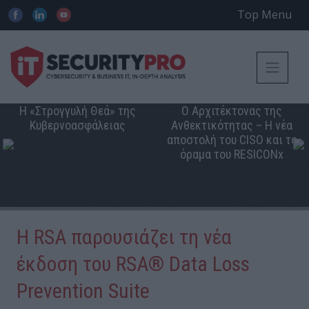
Top Menu
Η «Στρογγυλή Θεά» της
Ο Αρχιτέκτονας της
Κυβερνοασφάλειας
Ανθεκτικότητας – Η νέα
αποστολή του CISO και το
όραμα του RESICONx
Η RSA παρουσιάζει τη νέα
έκδοση του RSA® Data Loss
Prevention Suite