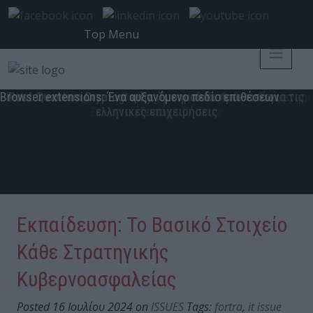
Top Menu
Η «Στρογγυλή Θεά» της Κυβερνοασφάλειας
Ο ρόλος του CISO στην ελληνική πραγματικότητα
Η μεταμόρφωση του CISO για τις ανάγκες του σήμερα
Η Εξέλιξη του CISO σε Επιχειρησιακό Ηγέτη
“Become a CISO”, they said…
Ο CISO στον κόσμο των πραγματικών επιθέσεων
Ο CISO ως στρατηγικός εταίρος της διοίκησης
Από το «Move Fast» στο «Move First»
Browser extensions: Ένα αυξανόμενο πεδίο επιθέσεων
AnyDesk: Η Σύγχρονη Λύση Απομακρυσμένης Πρόσβασης για
Ο Σύγχρονος CISO: Από Τεχνικός Υπεύθυνος σε Στρατηγικό
Ο Αρχιτέκτονας της Ανθεκτικότητας – Η νέα αποστολή του
Rittal Greece – Λύσεις Cooling για τα Data Center Επόμενης
Η νέα εποχή της interworks.cloud: από Cloud Distributor σε
Ο σύγχρονος ρόλος του CISO: Δύναμη, ανθεκτικότητα και ο
Post-Quantum Cryptography: Τι σημαίνει πρακτικά για τις
The Modern CISO – Οι άνθρωποι πίσω από τις αποφάσεις
Ο Υπεύθυνος Ασφάλειας Κυβερνοχώρου μετά τη NIS2 – Τι
CISO και Proactive Cyber Insurance: Η Αρχιτεκτονική της
Patch Management as a Service: Τώρα που γνωρίζετε το
UiPath και Westcon: Νέες προοπτικές ανάπτυξης για το
Η Νέα Αποστολή του CISO: Στρατηγική, Τεχνολογία και
Από την αποσπασματική ασφάλεια στη στρατηγική
Ο σύγχρονος CISO δεν επιλέγει προϊόντα. Επιλέγει
Ο CISO στην Εποχή του AI: Από την Προστασία στη
Το κανάλι διανομής εξελίσσεται προς ακόμη πιο
CRA, AI και Post-Quantum: Η Νέα Ατζέντα της
της κυβερνοασφάλειας | 6 CISOs, 6 Οπτικές, 1 Κοινός Στόχος
κανάλι και τους πελάτες σε Ελλάδα και Κύπρο
Ηγέτη Επιχειρησιακής Ανθεκτικότητας
ρίσκο, πώς το διαχειρίζεστε σωστά;
CISO και το όραμα του RESICONx
πρέπει να γνωρίζει ο CISO
Επιχειρήσεις και Ιδιώτες
Ψηφιακής Εμπιστοσύνης
Strategic Growth Enabler
ελέφαντας στο δωμάτιο
ελληνικές επιχειρήσεις
εξειδικευμένα μοντέλα
Κυβερνοασφάλειας
οικοσυστήματα.
ανθεκτικότητα
Συμμόρφωση
Στρατηγική
Γενιάς
Εκπαίδευση: Το Βασικό Στοιχείο
Κάθε Στρατηγικής
Κυβερνοασφαλείας
Posted 16 Ιουλίου 2024 on
ISSUES
Tags:
fortra
,
it issue