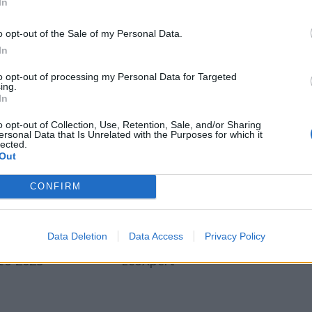
DB βρίσκεται ενσωματωμένη στην έκδοση
In
 η οποία είναι ήδη διαθέσιμη. Για περισσότερες
o opt-out of the Sale of my Personal Data.
In
to opt-out of processing my Personal Data for Targeted
ing.
In
o opt-out of Collection, Use, Retention, Sale, and/or Sharing
ersonal Data that Is Unrelated with the Purposes for which it
lected.
Out
der Electric
Η Schneider Electric
ίστηκε για τη
επιταχύνει τον ψηφιακό
CONFIRM
γετική της θέση
μετασχηματισμό του
μέα της
ξενοδοχειακού κλάδου
ητας σε όλες τις
στην Ελλάδα με το
Data Deletion
Data Access
Privacy Policy
ες αξιολογήσεις
πρόγραμμα εξειδίκευσης
το 2025
EcoXpert