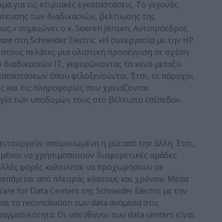
α για τις κτιριακές εγκαταστάσεις. Το γεγονός
τευσης των διαδικασιών, βελτίωσης της
ς,» σημειώνει ο κ. Soeren Jensen, Αντιπρόεδρος
ware
στη Schneider Electric. «Η συνεργασία με την HP
 στους πελάτες μια ολιστική προσέγγιση σε σχέση
ν διαδικασιών ΙΤ, γεφυρώνοντας το κενό μεταξύ
καταστάσεων όπου φιλοξενούνται. Έτσι, οι πάροχοι
ς και τις πληροφορίες που χρειάζονται
γία των υποδομών τους στο βέλτιστο επίπεδο».
ειτουργούν απομονωμένη η μία από την άλλη. Έτσι,
ωμένοι να χρησιμοποιούν διαφορετικές ομάδες
πολλές φορές καλούνται να προχωρήσουν σε
υνεπάγεται από πλευράς κόστους και χρόνου. Μέσα
re for Data Centers της Schneider Electric με την
 το reconciliation των data ανάμεσα στις
αγματικότητα. Οι υπεύθυνοι των data centers είναι