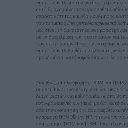
υπηρεσιών ΙΤ και την αντίστοιχη πλατφόρμ
αυτό δυσχεραίνει την προσπάθεια απλούσ
αποδοτικότητας και εξοικονόμησης κόστου
του τμήματος
Enterprise
Management
&
Soft
μας δίνει τη δυνατότητα να προσφέρουμε
με τη διαχείριση των συστημάτων και τω
των συστημάτων ΙΤ και των κτιριακών εγ
υπηρεσιών ΙΤ διαθέτουν πλέον τις γνώσει
προκειμένου να εξασφαλίσουν τη λειτουρ
Συνήθως, οι πλατφόρμες DCIM και ITSM λ
οι υπεύθυνοι των κέντρων είναι υποχρε
διαχειριστών για κάθε τομέα, οι οποίες 
αντικρουόμενες κινήσεις, με ό,τι αυτό σ
από την ενοποίηση της σουίτας StruxureWa
εφαρμογή UCMDB της HP, η επικοινωνία και
πλατφόρμες DCIM και ITSM είναι πλέον πρ