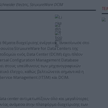
Schneider Electric
,
StruxureWare DCIM
ΤΕ
 σε θέματα διαχείρισης ενέργειας, ανακοίνωσε στο
 σουίτα StruxureWare for Data Centers της
 υποδομών ενός Data Center (DCIM) έχει πλέον
ersal Configuration Management Database
έπει στους υπεύθυνους των μηχανογραφικών
τικό έλεγχο, καθώς βελτιώνεται σημαντικά η
Service Management (ITSM) και DCIM.
data center αντιμετωπίζουν όλο και μεγαλύτερες
νωνίας ανάμεσα στην πλατφόρμα διαχείρισης των