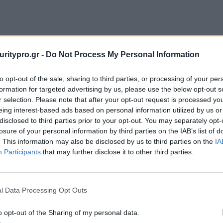
 DCIM και ITSM δεν κοστίζει μόνο σε χρόνο και
uritypro.gr -
Do Not Process My Personal Information
αντικές δυσκολίες στην ομαλή και αποτελεσματική
» δηλώνει ο κ. Rick Einhorn, Αντιπρόεδρος στο
to opt-out of the sale, sharing to third parties, or processing of your per
της HP. «Το Universal Configuration Management
formation for targeted advertising by us, please use the below opt-out s
ξιοποιήσουν τη σουίτα StruxureWare for Data
r selection. Please note that after your opt-out request is processed y
chneider Electric, καθώς επιτρέπει καλύτερη
eing interest-based ads based on personal information utilized by us or
συνολικά πιο αποτελεσματική διαχείριση των
disclosed to third parties prior to your opt-out. You may separately opt-
losure of your personal information by third parties on the IAB’s list of
. This information may also be disclosed by us to third parties on the
IA
Participants
that may further disclose it to other third parties.
Schneider Electric δίνει τη δυνατότητα
 και βελτιστοποίησης όλων των συστημάτων
l Data Processing Opt Outs
ς ισχύος. Μετά την ολοκλήρωση των δοκιμών που
rise Management Alliances Program (EMAP) της ΗΡ,
o opt-out of the Sharing of my personal data.