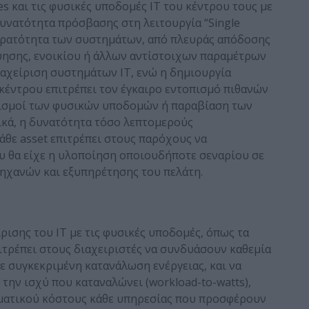
ces και τις φυσικές υποδομές ΙΤ του κέντρου τους με
δυνατότητα πρόσβασης στη λειτουργία “Single
ν ορατότητα των συστημάτων, από πλευράς απόδοσης
γύησης, ενοικίου ή άλλων αντίστοιχων παραμέτρων
διαχείριση συστημάτων IT, ενώ η δημιουργία
 κέντρου επιτρέπει τον έγκαιρο εντοπισμό πιθανών
ισμοί των φυσικών υποδομών ή παραβίαση των
ικά, η δυνατότητα τόσο λεπτομερούς
θε asset επιτρέπει στους παρόχους να
υ θα είχε η υλοποίηση οποιουδήποτε σεναρίου σε
ηχανών και εξυπηρέτησης του πελάτη.
ρισης του ΙΤ με τις φυσικές υποδομές, όπως τα
ιτρέπει στους διαχειριστές να συνδυάσουν καθεμία
 με συγκεκριμένη κατανάλωση ενέργειας, και να
 την ισχύ που καταναλώνει (workload-to-watts),
γματικού κόστους κάθε υπηρεσίας που προσφέρουν