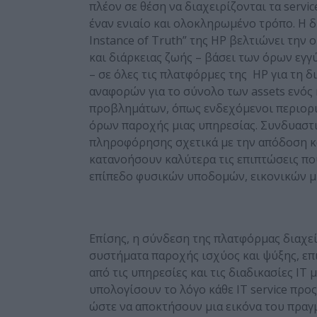
πλέον σε θέση να διαχειρίζονται τα servi
έναν ενιαίο και ολοκληρωμένο τρόπο. Η 
Instance of Truth” της ΗΡ βελτιώνει τη
και διάρκειας ζωής – βάσει των όρων εγ
– σε όλες τις πλατφόρμες της HP για τη 
αναφορών για το σύνολο των assets ενός
προβλημάτων, όπως ενδεχόμενοι περιορ
όρων παροχής μιας υπηρεσίας. Συνδυαστ
πληροφόρησης σχετικά με την απόδοση κά
κατανοήσουν καλύτερα τις επιπτώσεις πο
επίπεδο φυσικών υποδομών, εικονικών μ
Επίσης, η σύνδεση της πλατφόρμας διαχεί
συστήματα παροχής ισχύος και ψύξης, επ
από τις υπηρεσίες και τις διαδικασίες IT
υπολογίσουν το λόγο κάθε IT service προς
ώστε να αποκτήσουν μια εικόνα του πρα