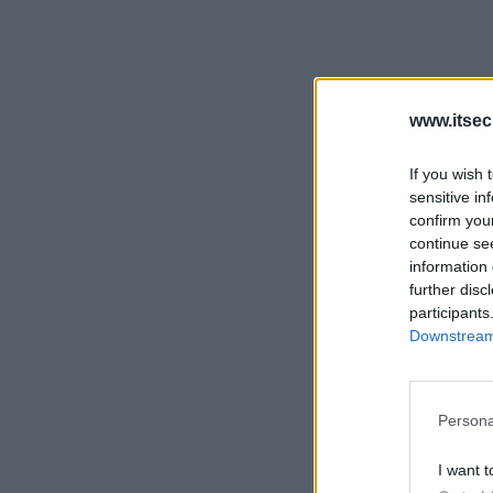
www.itsec
If you wish 
sensitive in
confirm you
continue se
information 
further disc
participants
Downstream 
Persona
I want t