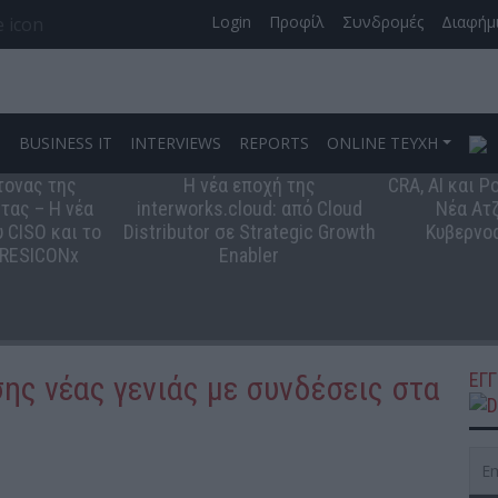
Login
Προφίλ
Συνδρομές
Διαφήμ
S
BUSINESS IT
INTERVIEWS
REPORTS
ONLINE ΤΕΥΧΗ
τονας της
Η νέα εποχή της
CRA, AI και 
τας – Η νέα
interworks.cloud: από Cloud
Νέα Ατζ
 CISO και το
Distributor σε Strategic Growth
Κυβερνο
 RESICONx
Enabler
ΕΓ
ης νέας γενιάς με συνδέσεις στα