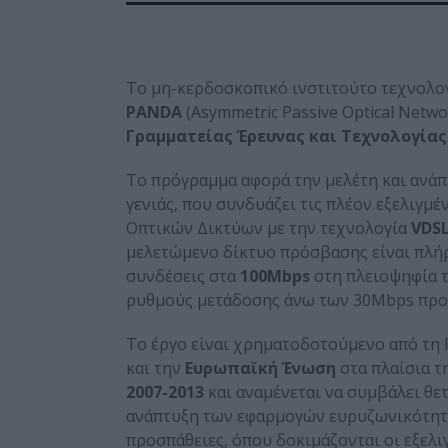
Το μη-κερδοσκοπικό ινστιτούτο τεχνολο
PANDA
(Asymmetric Passive Optical Netwo
Γραμματείας Έρευνας και Τεχνολογίας
Το πρόγραμμα αφορά την μελέτη και ανά
γενιάς, που συνδυάζει τις πλέον εξελιγμ
Οπτικών Δικτύων με την τεχνολογία
VDS
μελετώμενο δίκτυο πρόσβασης είναι πλήρ
συνδέσεις στα
100Mbps
στη πλειοψηφία 
ρυθμούς μετάδοσης άνω των 30Mbps προ
Το έργο είναι χρηματοδοτούμενο από τη Γ
και την
Ευρωπαϊκή Ένωση
στα πλαίσια τ
2007-2013
και αναμένεται να συμβάλει θε
ανάπτυξη των εφαρμογών ευρυζωνικότητας
προσπάθειες, όπου δοκιμάζονται οι εξελ