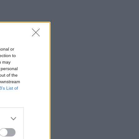
sonal or
ection to
ou may
 personal
out of the
 downstream
B’s List of