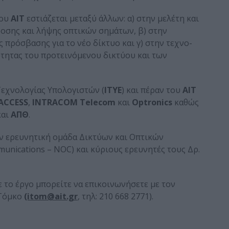
του
ΑΙΤ
εστιάζεται μεταξύ άλλων: α) στην μελέτη και
οσης και λήψης οπτικών σημάτων, β) στην
πρόσβασης για το νέο δίκτυο και γ) στην τεχνο-
ότητας του προτεινόμενου δικτύου και των
Τεχνολογίας Υπολογιστών (
ΙΤΥΕ
) και πέραν του
ΑΙΤ
ACCESS
,
INTRACOM Telecom
και
Optronics
καθώς
και
ΑΠΘ
.
ν ερευνητική ομάδα Δικτύων και Οπτικών
unications – NOC) και κύριους ερευνητές τους Δρ.
 το έργο μπορείτε να επικοινωνήσετε με τον
 Τόμκο
(itom@ait.gr
, τηλ: 210 668 2771).