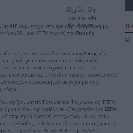
γίας
ΑΙΤ
συμμετέχει στο ερευνητικό πρόγραμμα
ΤΕ
rk for xDSL and FTTH Access) της
Γενικής
.
πτυξη ενός καινοτόμου δικτύου πρόσβασης νέας
ένες τεχνολογίες στον τομέα των Παθητικών
L
. Σύμφωνα με τους στόχους του έργου, το
ως επεκτάσιμο και μπορεί να παρέχει ευρυζωνικές
των ενεργών συνδρομητών με εγγυημένους
ς όλους.
ενική Γραμματεία Έρευνας και Τεχνολογίας (
ΓΓΕΤ
)
ης δράσης εθνικής εμβέλειας «
Συνεργασία
» του
ΕΣΠΑ
τικά στην προώθηση νέων τεχνολογιών και στην
 της Ελλάδας, καθώς αποτελεί μία από τις πρώτες
ιγμένες τεχνολογίες WDM-PON στην Ελλάδα.