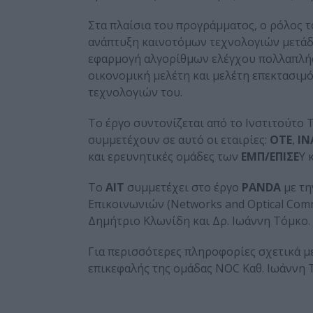
Στα πλαίσια του προγράμματος, ο ρόλος 
ανάπτυξη καινοτόμων τεχνολογιών μετάδ
εφαρμογή αλγορίθμων ελέγχου πολλαπλής 
οικονομική μελέτη και μελέτη επεκτασιμ
τεχνολογιών του.
Το έργο συντονίζεται από το Ινστιτούτο 
συμμετέχουν σε αυτό οι εταιρίες:
ΟΤΕ
,
IN
και ερευνητικές ομάδες των
ΕΜΠ/ΕΠΙΣΕ
Υ 
Το
ΑΙΤ
συμμετέχει στο έργο
PANDA
με τη
Επικοινωνιών (Networks and Optical Comm
Δημήτριο Κλωνίδη και Δρ. Ιωάννη Τόμκο.
Για περισσότερες πληροφορίες σχετικά με
επικεφαλής της ομάδας NOC Καθ. Ιωάννη