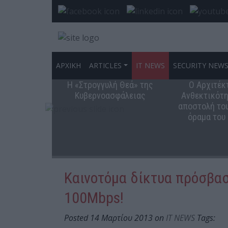
ΑΡΧΙΚΗ
ARTICLES
IT NEWS
SECURITY NEW
Η «Στρογγυλή Θεά» της
Ο Αρχιτέκ
Κυβερνοασφάλειας
Ανθεκτικότη
αποστολή του
όραμα του
Καινοτόμα δίκτυα πρόσβασ
100Mbps!
Posted 14 Μαρτίου 2013 on
IT NEWS
Tags: