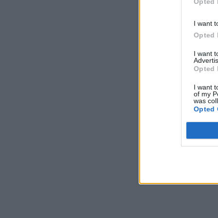
Opted 
I want t
Opted 
I want 
Advertis
Opted 
I want t
of my P
was col
Opted 