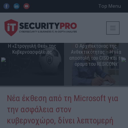
Top Menu
Η «Στρογγυλή Θεά» της
Ο Αρχιτέκτονας της
Κυβερνοασφάλειας
Ανθεκτικότητας – Η νέα
αποστολή του CISO και το
όραμα του RESICONx
Νέα έκθεση από τη Microsoft για
την ασφάλεια στον
κυβερνοχώρο, δίνει λεπτομερή