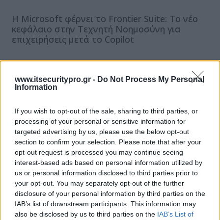
Η Microsoft φέρνει το Frontier Suite: Το νέο
κεφάλαιο στην Τεχνητή Νοημοσύνη για
επιχειρήσεις μετά το Copilot
Microsoft: Για δεύτερη χρονιά κορυφαίος
www.itsecuritypro.gr -
Do Not Process My Personal
εργοδότης τεχνολογίας στην Ελλάδα
Information
ΕΓΓΡΑΦΗ ΣΤΟ NEWSLETTER
If you wish to opt-out of the sale, sharing to third parties, or
processing of your personal or sensitive information for
targeted advertising by us, please use the below opt-out
section to confirm your selection. Please note that after your
opt-out request is processed you may continue seeing
interest-based ads based on personal information utilized by
us or personal information disclosed to third parties prior to
your opt-out. You may separately opt-out of the further
ΤΕΛΕΥΤΑΙΟ ΤΕΥΧΟΣ
disclosure of your personal information by third parties on the
IAB’s list of downstream participants. This information may
also be disclosed by us to third parties on the
IAB’s List of