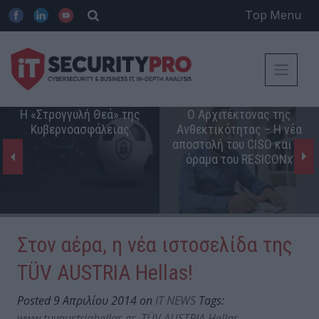
Top Menu
Η «Στρογγυλή Θεά» της
Ο Αρχιτέκτονας της
Κυβερνοασφάλειας
Ανθεκτικότητας – Η νέα
αποστολή του CISO και το
όραμα του RESICONx
Στον αέρα, η νέα ιστοσελίδα της
ΤÜV AUSTRIA Hellas!
Posted 9 Απριλίου 2014 on
IT NEWS
Tags:
www.tuvaustriahellas.gr
,
ΤÜV AUSTRIA Hellas