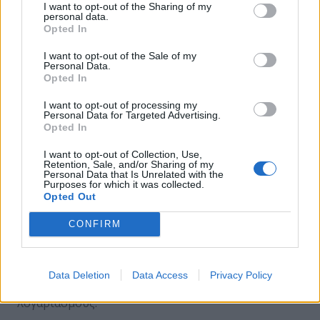
cloud. Η τεκμηρίωση που έχει σχεδιαστεί για τον
I want to opt-out of the Sharing of my
personal data.
πελάτη μπορεί επίσης να χρησιμοποιηθεί από έναν
Opted In
εγκληματία στον κυβερνοχώρο για τον εντοπισμό
και την εκμετάλλευση πιθανών μεθόδων
I want to opt-out of the Sale of my
Personal Data.
πρόσβασης και διείσδυσης ευαίσθητων δεδομένων
Opted In
από το περιβάλλον cloud ενός οργανισμού.
I want to opt-out of processing my
Personal Data for Targeted Advertising.
·
Παραβίαση λογαριασμών
Opted In
Πολλοί άνθρωποι έχουν εξαιρετικά αδύναμη
I want to opt-out of Collection, Use,
ασφάλεια κωδικού πρόσβασης,
Retention, Sale, and/or Sharing of my
Personal Data that Is Unrelated with the
συμπεριλαμβανομένης της επαναχρησιμοποίησης
Purposes for which it was collected.
Opted Out
κωδικών πρόσβασης και της χρήσης αδύναμων
κωδικών πρόσβασης. Αυτό το πρόβλημα επιτείνει
CONFIRM
τον αντίκτυπο των επιθέσεων ηλεκτρονικού
ψαρέματος και των παραβιάσεων δεδομένων,
καθώς επιτρέπει τη χρήση ενός κλεμμένου κωδικού
Data Deletion
Data Access
Privacy Policy
πρόσβασης σε πολλούς διαφορετικούς
λογαριασμούς.