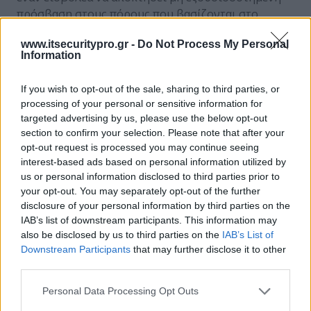
πρόσβαση στους πόρους που βασίζονται στο
σύννεφο ενός οργανισμού. Η ακατάλληλα
www.itsecuritypro.gr -
Do Not Process My Personal
διαμορφωμένη ασφάλεια ή τα διαπιστευμένα
Information
διαπιστευτήρια μπορούν να επιτρέψουν σε έναν
εισβολέα να αποκτήσει άμεση πρόσβαση,
If you wish to opt-out of the sale, sharing to third parties, or
ενδεχομένως χωρίς τη γνώση ενός οργανισμού.
processing of your personal or sensitive information for
targeted advertising by us, please use the below opt-out
·
Μη ασφαλείς διεπαφές/API
section to confirm your selection. Please note that after your
opt-out request is processed you may continue seeing
Οι πάροχοι υπηρεσιών νέφους συχνά παρέχουν
interest-based ads based on personal information utilized by
έναν αριθμό διεπαφών προγραμματισμού
us or personal information disclosed to third parties prior to
εφαρμογών (API) και διεπαφών για τους πελάτες
your opt-out. You may separately opt-out of the further
τους. Σε γενικές γραμμές, αυτές οι διεπαφές είναι
disclosure of your personal information by third parties on the
καλά τεκμηριωμένες σε μια προσπάθεια να
IAB’s list of downstream participants. This information may
καταστούν εύχρηστες για τους πελάτες του πάροχυ.
also be disclosed by us to third parties on the
IAB’s List of
Downstream Participants
that may further disclose it to other
third parties.
Ωστόσο, αυτό δημιουργεί πιθανά προβλήματα εάν
ένας πελάτης δεν έχει εξασφαλίσει σωστά τις
Personal Data Processing Opt Outs
διεπαφές για την υποδομή του που βασίζεται στο