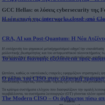
GCC Hellas: οι λύσεις cybersecurity της F
Η νέα εποχή της interworks.cloud: από Cl
Posted 8 Ιουλίου 2021 on
ISSUES
Tags:
fortinet
,
GCC Hellas
,
Marit
CRA, AI και Post-Quantum: Η Νέα Ατζέντ
Η επιτάχυνση του ψηφιακού μετασχηματισμού οδηγεί την επανάσταση σ
μελλοντικής βιωσιμότητας και του ανταγωνιστικού πλεονεκτήματος των
περιβαλλοντικού αποτυπώματος με μείωση της κατανάλωσης καυσίμων
Το κανάλι διανομής εξελίσσεται προς ακόμ
Ωστόσο, καθώς οι ναυτιλιακές εταιρείες εφαρμόζουν στρατηγικές ψη
αποτέλεσμα, το πεδίο δράσης για μία ενδεχόμενη επίθεση γίνεται π
Ο ρόλος του CISO στην ελληνική πραγματ
ναυτιλιακής εταιρείας, όπου κάθε τομέας έχει το δικό του μοναδικ
Τα κρίσιμα συστήματα ελέγχου που διασφαλίζουν την ομαλή λειτουργ
περιβάλλοντα, τα συστήματα λειτουργιών (OT) γίνονται πλέον ορατά
The Modern CISO – Οι άνθρωποι πίσω από 