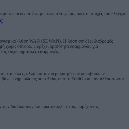
 διαμορφώσεων σε ένα μεμονωμένο χώρο, όλες οι πτυχές του ελέγχου
ς
πό λογισμικό) λύση WAN (SDWAN). Η λύση συνδέει διαδρομές
μή χωρίς σύνορα. Παρέχει ορατότητα εφαρμογών για
τις επιχειρηματικές εφαρμογές.
κά με απειλές, αλλά και τον περιορισμό των κακόβουλων
αμβάνει ενημερώσεις ασφαλείας από το FortiGuard, ανταλλάσσονται
ων των διαδικασιών και πρωτοκόλλων του, παρέχοντας: