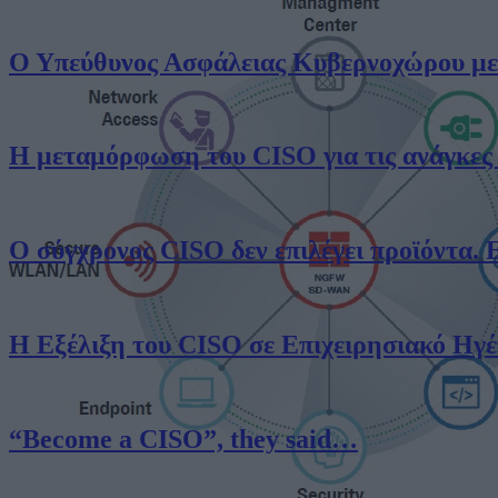
Ο Υπεύθυνος Ασφάλειας Κυβερνοχώρου μετά
Η μεταμόρφωση του CISO για τις ανάγκες
Ο σύγχρονος CISO δεν επιλέγει προϊόντα. 
Η Εξέλιξη του CISO σε Επιχειρησιακό Ηγ
“Become a CISO”, they said…