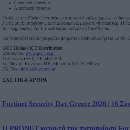
Integrated detection
Automated response
Οι λύσεις της Fortinet επιτρέπουν στις ναυτιλιακές εταιρείες να δια
λύσεις αυτές, παρέχουν μια πλατφόρμα για μελλοντική ανάπτυξη. Η δι
του πληρώματος και την λειτουργική ασφάλεια του στόλου.
Για περισσότερες πληροφορίες μπορείτε να επικοινωνήσετε με την 
GCC Hellas | ICT Distribution
Ιστοσελίδα:
www.gcc.net.gr
Τηλέφωνο: (+30) 210 4441 300
Διεύθυνση: Κονίτσης 11B, Μαρούσι 151 25, Aθήνα
Ηλ. Ταχ.:
info.gr@gcc.net.gr
ΣΧΕΤΙΚΑ ΑΡΘΡΑ
Fortinet Security Day Greece 2026 | 16 Σ
Η PRONET κατακτά την πιστοποίηση Forti