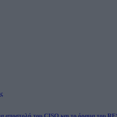
ς
νέα αποστολή του CISO και το όραμα του 