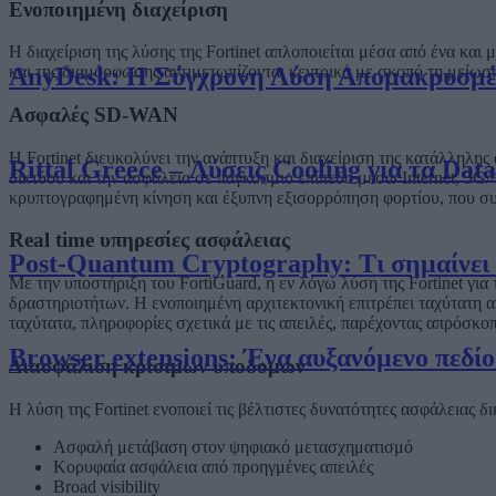
Ενοποιημένη διαχείριση
Η διαχείριση της λύσης της Fortinet απλοποιείται μέσα από ένα κ
AnyDesk: Η Σύγχρονη Λύση Απομακρυσμένη
και της διαμόρφωσης αντιμετωπίζονται κεντρικά με σκοπό τη μείωσ
Ασφαλές SD-WAN
H Fortinet διευκολύνει την ανάπτυξη και διαχείριση της κατάλλη
Rittal Greece – Λύσεις Cooling για τα Dat
δικτύου και την ασφάλεια σε παγκόσμιο επίπεδο μέσω Internet, 
κρυπτογραφημένη κίνηση και έξυπνη εξισορρόπηση φορτίου, που συ
Real time υπηρεσίες ασφάλειας
Post-Quantum Cryptography: Τι σημαίνει π
Με την υποστήριξη του FortiGuard, η εν λόγω λύση της Fortinet γι
δραστηριοτήτων. Η ενοποιημένη αρχιτεκτονική επιτρέπει ταχύτατη 
ταχύτατα, πληροφορίες σχετικά με τις απειλές, παρέχοντας απρόσκοπ
Browser extensions: Ένα αυξανόμενο πεδίο
Διασφάλιση κρίσιμων υποδομών
Η λύση της Fortinet ενοποιεί τις βέλτιστες δυνατότητες ασφάλεια
Ασφαλή μετάβαση στον ψηφιακό μετασχηματισμό
Κορυφαία ασφάλεια από προηγμένες απειλές
Broad visibility