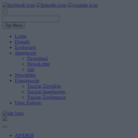
Top Menu
Login
Προφίλ
Συνδρομές
Διαφήμιση
Περιοδικό
NewsLetter
Site
Newsletter
Επικοινωνία
Τομέας Σύνταξης
Τομέας Διαφήμισης
Τομέας Συνδρομών
Όροι Χρήσης
ΑΡΧΙΚΗ