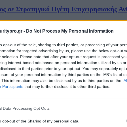
ος σε Στρατηγικό Ηγέτη Επιχειρησιακής Αν
υιοθετήσει με ασφάλεια, η ναυτιλιακή βιομηχανία πρέπει να επανεξετά
uritypro.gr -
Do Not Process My Personal Information
στασία στη Στρατηγική
θώς οι ναυτιλιακές εταιρείες προσαρμόζουν τις υποδομές τους σε I
 να προστατευτούν από τις εξελισσόμενες απειλές στον κυβερνοχώρο
 βιομηχανίας μια προληπτική και μετασχηματιστική προσέγγιση στην ασ
to opt-out of the sale, sharing to third parties, or processing of your per
formation for targeted advertising by us, please use the below opt-out s
ατηγική ανθεκτικότητα
r selection. Please note that after your opt-out request is processed y
αλύτερη διαχείριση κινδύνου
eing interest-based ads based on personal information utilized by us or
disclosed to third parties prior to your opt-out. You may separately opt-
έσω κορυφαίων λύσεων και τεχνολογιών, που παρέχουν κλιμακωτή και
losure of your personal information by third parties on the IAB’s list of
ες λύσεις προμηθευτών.
θέσεων
. This information may also be disclosed by us to third parties on the
IA
ς προϊόντων multiple point
Participants
that may further disclose it to other third parties.
νού για τον εντοπισμό προηγμένων απειλών. Η ενσωμάτωση συσκευών
ν κοινή χρήση και συσχέτιση των πληροφοριών περί της απειλής, σε 
ησης
l Data Processing Opt Outs
ργιών και της απόκρισης
o opt-out of the Sharing of my personal data.
ανταποκριθεί σε απειλές με όλα τα στοιχεία ασφάλειας να ανταλλάσ