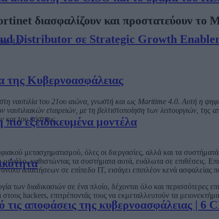
ortinet διασφαλίζουν και προστατεύουν το M
oud Distributor σε Strategic Growth Enable
ime 4.0
α της Κυβερνοασφάλειας
τη ναυτιλία του 21ου αιώνα, γνωστή και ως Maritime 4.0. Αυτή η ψηφ
 ναυτιλιακών εταιρειών, με τη βελτιστοποίηση των λειτουργιών, της α
 και του κόστους.
η πιο εξειδικευμένα μοντέλα
φιακού μετασχηματισμού, όλες οι διεργασίες, αλλά και τα συστήματά 
ιο μεγάλο, καθιστώντας τα συστήματα αυτά, ευάλωτα σε επιθέσεις. Ε
ικότητα
ό σύνολο απαιτήσεων σε επίπεδο ΙΤ, εισάγει επιπλέον κενά ασφαλείας
ία των διαδικασιών σε ένα πλοίο, δέχονται όλο και περισσότερες επ
 στους hackers, επιτρέποντάς τους να εκμεταλλευτούν τα μειονεκτήμ
τις αποφάσεις της κυβερνοασφάλειας | 6 CI