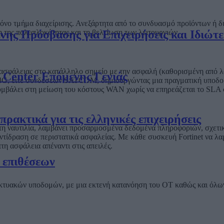
αι μόνο τμήμα διαχείρισης. Ανεξάρτητα από το συνδυασμό προϊόντων ή
ς Πρόσβασης για Επιχειρήσεις και Ιδιώτε
η της πολυπλοκότητας και τη βελτίωση των λειτουργιών.
λης ασφάλειας στο κατάλληλο σημείο με την ασφαλή (καθορισμένη α
a Center Επόμενης Γενιάς
3G/4G, είτε συνδέσεων SATCOM, δημιουργώντας μια πραγματική υποδο
μβάλει στη μείωση του κόστους WAN χωρίς να επηρεάζεται το SLA σ
ρακτικά για τις ελληνικές επιχειρήσεις
α τη ναυτιλία, λαμβάνει προσαρμοσμένα δεδομένα πληροφοριών, σχετι
αντίδραση σε περιστατικά ασφαλείας. Με κάθε συσκευή Fortinet να λ
τη ασφάλεια απέναντι στις απειλές.
 επιθέσεων
ς δικτυακών υποδομών, με μια εκτενή κατανόηση του OT καθώς και όλ