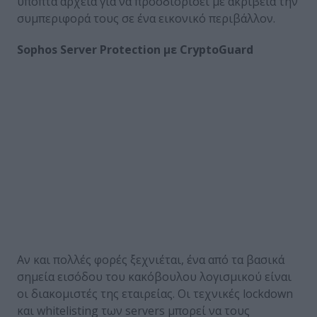
ύποπτα αρχεία για να προσδιορίσει με ακρίβεια την
συμπεριφορά τους σε ένα εικονικό περιβάλλον.
Sophos
Server
Protection
με
CryptoGuard
Αν και πολλές φορές ξεχνιέται, ένα από τα βασικά
σημεία εισόδου του κακόβουλου λογισμικού είναι
οι διακομιστές της εταιρείας. Οι τεχνικές lockdown
και whitelisting των servers μπορεί να τους