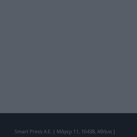
Smart Press A.E. | Μάγερ 11, 10438, Αθήνα |