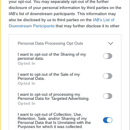
your opt-out. You may separately opt-out of the further
Μέσω του Sophos Heartbeat που μέρος της
disclosure of your personal information by third parties on the
τεχνολογίας Synchronized Security της Sophos και
IAB’s list of downstream participants. This information may
also be disclosed by us to third parties on the
IAB’s List of
αποτελεί παγκόσμια πατέντα, οι τερματικές
Downstream Participants
that may further disclose it to other
συσκευές και το τείχος προστασίας μοιράζονται
third parties.
πληροφορίες και δεδομένα ανταποκρινόμενα
προληπτικά, προσφέροντας απαράμιλλη προστασία
Personal Data Processing Opt Outs
ενάντια στις προηγμένες απειλές.
I want to opt-out of the Sharing of my
personal data.
X
by
Invincea
και μηχανική εκμάθηση
Opted In
Πρόσφατα, στο χαρτοφυλάκιο προϊόντων της
I want to opt-out of the Sale of my
Personal Data.
Sophos προστέθηκε και το X της Invincea που θα
Opted In
ενσωματωθεί στη διάρκεια στο Sophos Central και
επομένως στη μάχη ενάντια στις προηγμένες
I want to opt-out of processing my
Personal Data for Targeted Advertising.
απειλές και στο malware, προστίθεται τώρα και η
Opted In
μηχανική εκμάθηση (machine learning). Το προϊόν
I want to opt-out of Collection, Use,
ναυαρχίδα της Invincea χρησιμοποιεί τεχνικές
Retention, Sale, and/or Sharing of my
βαθιάς εκμάθησης (deep learning), νευρωνικά
Personal Data that Is Unrelated with the
Purposes for which it was collected.
δίκτυα και παρακολούθηση συμπεριφοράς