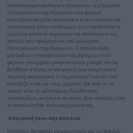
αλληλογραφία (antispam) σταματούν τα μηνύματα
ηλεκτρονικού ταχυδρομείου που φέρουν
επικίνδυνα αρχεία ransomware ή που οδηγούν σε
ransomware μέσω συνδέσμων, ενώ παράλληλα τα
εργαλεία antivirus σαρώνουν και αποκλείουν τις
απειλές που προέρχονται από μηνύματα
ηλεκτρονικού ταχυδρομείου. Ο αποκλεισμός
μηνυμάτων ηλεκτρονικού ταχυδρομείου που
φέρουν συνημμένα μακροεντολών μπορεί να σας
βοηθήσει επίσης να αποφύγετε μια ακόμη κοινή
τεχνική ransomware. Η τεχνολογία Time-of-Click
εμποδίζει εσάς και τους χρήστες σας από το να
κάνετε κλικ σε μολυσμένες διευθύνσεις
ιστοσελίδων, ακόμη και αν αυτές ήταν καθαρές όταν
το email εισήλθε στα εισερχόμενά σας.
Αποτροπή
zero
–
day
απειλών
Επιπλέον, θα πρέπει να φροντίσετε και τις απειλές