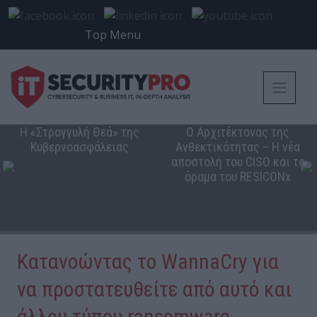
Top Menu
Η «Στρογγυλή Θεά» της
Ο Αρχιτέκτονας της
Κυβερνοασφάλειας
Ανθεκτικότητας – Η νέα
αποστολή του CISO και το
όραμα του RESICONx
Κατανοώντας το WannaCry για
να προστατευθείτε από αυτό και
άλλου τύπου ransomware