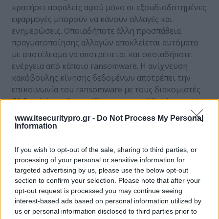
κρατήσει ασφαλείς αφού μόνο οι εξουδιοδοτημένες
εφαρμογές μπορούν να κάνουν αλλαγές και
ενημερώσεις. Οποιαδήποτε άλλη προσπάθεια
πραγματοποίησης αλλαγών αποκλείεται αυτόματα
με αποτέλεσμα να αποτρέπεται και οποιαδήποτε
ενέργεια από κάποιο ransomware. Η ανίχνευση
κακόβουλης κίνησης δεδομένων αποτρέπει την
επικοινωνία του ransomware με τους διακομιστές
C&C από όπου θα κατέβει και το κακόβουλο φορτίο.
Το Sophos Server Protection επίσης περιλαμβάνει
www.itsecuritypro.gr -
Do Not Process My Personal
την τεχνολογία CryptoGuard που εμποδίζει το
Information
ransomware από το να κρυπτογραφήσει τα
δεδομένα και τα αρχεία σας. Επίσης θα πρέπει να
If you wish to opt-out of the sale, sharing to third parties, or
σκεφτείτε και ένα σύστημα ασφάλειας που επιτρέπει
processing of your personal or sensitive information for
targeted advertising by us, please use the below opt-out
την επικοινωνία μεταξύ των διαφόρων
section to confirm your selection. Please note that after your
υποσυστημάτων που το απαρτίζουν. Αν και τα
opt-out request is processed you may continue seeing
προϊόντα ασφαλείας μπορούν να λειτουργήσουν
interest-based ads based on personal information utilized by
καλά μεμονωμένα, είναι ακόμη πιο αποτελεσματικά
us or personal information disclosed to third parties prior to
όταν συνεργάζονται και επικοινωνούν μεταξύ τους.