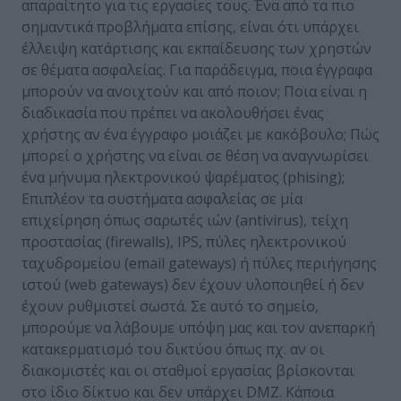
απαραίτητο για τις εργασίες τους. Ένα από τα πιο
σημαντικά προβλήματα επίσης, είναι ότι υπάρχει
έλλειψη κατάρτισης και εκπαίδευσης των χρηστών
σε θέματα ασφαλείας. Για παράδειγμα, ποια έγγραφα
μπορούν να ανοιχτούν και από ποιον; Ποια είναι η
διαδικασία που πρέπει να ακολουθήσει ένας
χρήστης αν ένα έγγραφο μοιάζει με κακόβουλο; Πώς
μπορεί ο χρήστης να είναι σε θέση να αναγνωρίσει
ένα μήνυμα ηλεκτρονικού ψαρέματος (phising);
Επιπλέον τα συστήματα ασφαλείας σε μία
επιχείρηση όπως σαρωτές ιών (antivirus), τείχη
προστασίας (firewalls), IPS, πύλες ηλεκτρονικού
ταχυδρομείου (email gateways) ή πύλες περιήγησης
ιστού (web gateways) δεν έχουν υλοποιηθεί ή δεν
έχουν ρυθμιστεί σωστά. Σε αυτό το σημείο,
μπορούμε να λάβουμε υπόψη μας και τον ανεπαρκή
κατακερματισμό του δικτύου όπως πχ. αν οι
διακομιστές και οι σταθμοί εργασίας βρίσκονται
στο ίδιο δίκτυο και δεν υπάρχει DMZ. Κάποια