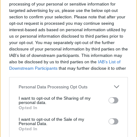
Υπεύθυνος σε Στρατηγικό Ηγέτη
processing of your personal or sensitive information for
targeted advertising by us, please use the below opt-out
Μεγάλες και μικρές επιχειρήσεις απειλούνται καθημερινά από
Επιχειρησιακής Ανθεκτικότητας
ολοένα και πιο άγριες και βίαιες επιθέσεις ransomware. Η αδυναμία
section to confirm your selection. Please note that after your
πρόσβασης σε κρίσιμης…
opt-out request is processed you may continue seeing
interest-based ads based on personal information utilized by
Posted on 19 Ιούλ 2017
us or personal information disclosed to third parties prior to
Ο CISO στην Εποχή του AI: Από την
your opt-out. You may separately opt-out of the further
Προστασία στη Στρατηγική
disclosure of your personal information by third parties on the
Ransomware Vs Wiper: Από τον
IAB’s list of downstream participants. This information may
Cryptolocker στον WannaCry, στην νέα
also be disclosed by us to third parties on the
IAB’s List of
εποχή της κυβερνοτρομοκρατίας.
Downstream Participants
that may further disclose it to other
Από την αποσπασματική ασφάλεια στη
third parties.
Ξεκίνησα να γράφω αυτό το άρθρο λίγες μέρες μετά την εκδήλωση
στρατηγική ανθεκτικότητα
του WannaCry και διερωτόμουν αν η κυβερνότρομοκρατία θα
Personal Data Processing Opt Outs
φτάσει…
I want to opt-out of the Sharing of my
Posted on 19 Ιούλ 2017
personal data.
Ο CISO στον κόσμο των πραγματικών
Opted In
επιθέσεων
Πάντα σε ετοιμότητα.. γιατί η ιστορία
I want to opt-out of the Sale of my
Personal Data.
επαναλαμβάνεται !
Opted In