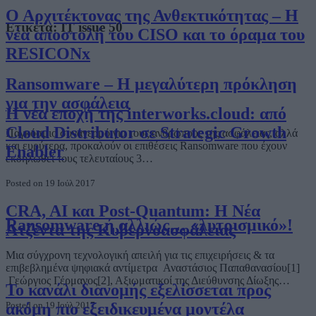
Ο Αρχιτέκτονας της Ανθεκτικότητας – Η
Ετικέτα:
IT issue 50
νέα αποστολή του CISO και το όραμα του
RESICONx
Ransomware – Η μεγαλύτερη πρόκληση
για την ασφάλεια
Η νέα εποχή της interworks.cloud: από
Cloud Distributor σε Strategic Growth
Παγκόσμιο συναγερμό για τους ανθρώπους της ασφάλειας, αλλά
και ευρύτερα, προκαλούν οι επιθέσεις Ransomware που έχουν
Enabler
εκδηλωθεί τους τελευταίους 3…
Posted on 19 Ιούλ 2017
CRA, AI και Post-Quantum: Η Νέα
Ransomware ή αλλιώς… «λυτρισμικό»!
Ατζέντα της Κυβερνοασφάλειας
Μια σύγχρονη τεχνολογική απειλή για τις επιχειρήσεις & τα
επιβεβλημένα ψηφιακά αντίμετρα Αναστάσιος Παπαθανασίου[1]
Γεώργιος Γέρμανος[2], Αξιωματικοί της Διεύθυνσης Δίωξης…
Το κανάλι διανομής εξελίσσεται προς
Posted on 19 Ιούλ 2017
ακόμη πιο εξειδικευμένα μοντέλα