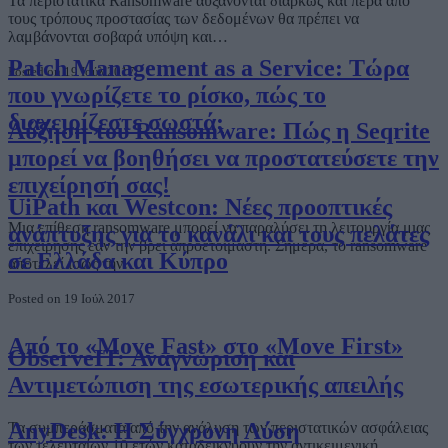
Τα περιστατικά Ransomware αυξάνονται διαρκώς και πέρα από
τους τρόπους προστασίας των δεδομένων θα πρέπει να
λαμβάνονται σοβαρά υπόψη και…
Patch Management as a Service: Τώρα
Posted on 19 Ιούλ 2017
που γνωρίζετε το ρίσκο, πώς το
διαχειρίζεστε σωστά;
Αύξηση του Ransomware: Πώς η Seqrite
μπορεί να βοηθήσει να προστατεύσετε την
επιχείρησή σας!
UiPath και Westcon: Νέες προοπτικές
Μια επίθεση ransomware μπορεί να παραλύσει τη λειτουργία μιας
ανάπτυξης για το κανάλι και τους πελάτες
επιχείρησης εάν την βρει απροετοίμαστη. Σήμερα, το ransomware
σε Ελλάδα και Κύπρο
αποτελεί ίσως την…
Posted on 19 Ιούλ 2017
Από το «Move Fast» στο «Move First»
ObserveIT: Αναγνώριση και
Αντιμετώπιση της εσωτερικής απειλής
AnyDesk: Η Σύγχρονη Λύση
Τα συμπεράσματα από την ανάλυση των περιστατικών ασφάλειας
των τελευταίων 10 ετών καταδεικνύουν την αντικειμενική