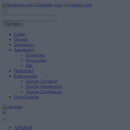
Top Menu
Login
Προφίλ
Συνδρομές
Διαφήμιση
Περιοδικό
NewsLetter
Site
Newsletter
Επικοινωνία
Τομέας Σύνταξης
Τομέας Διαφήμισης
Τομέας Συνδρομών
Όροι Χρήσης
ΑΡΧΙΚΗ