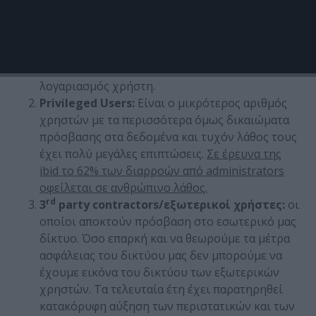
είδους πρόσβαση σε πληροφορίες. Όσο
ψηλότερα ιεραρχικά βρίσκεται ο χρήστης, τόσο
μεγαλύτερη η πρόσβασή του σε ευαίσθητες
πληροφορίες. Σε έρευνα της Verizon, στο 84%
των εκ των έσω διαρροών εμπλέκεται εταιρικός
λογαριασμός χρήστη.
Privileged
Users
:
Είναι ο μικρότερος αριθμός
χρηστών με τα περισσότερα όμως δικαιώματα
πρόσβασης στα δεδομένα και τυχόν λάθος τους
έχει πολύ μεγάλες επιπτώσεις.
Σε έρευνα της
ibid
το 62% των διαρροών από
administrators
οφείλεται σε ανθρώπινο λάθος.
rd
3
party
contractors
/εξωτερικοί χρήστες:
οι
οποίοι αποκτούν πρόσβαση στο εσωτερικό μας
δίκτυο. Όσο επαρκή και να θεωρούμε τα μέτρα
ασφάλειας του δικτύου μας δεν μπορούμε να
έχουμε εικόνα του δικτύου των εξωτερικών
χρηστών. Τα τελευταία έτη έχει παρατηρηθεί
κατακόρυφη αύξηση των περιστατικών και των