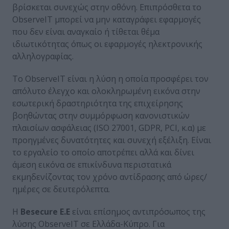
βρίσκεται συνεχώς στην οθόνη. Επιπρόσθετα το
ObserveIT μπορεί να μην καταγράφει εφαρμογές
που δεν είναι αναγκαίο ή τίθεται θέμα
ιδιωτικότητας όπως οι εφαρμογές ηλεκτρονικής
αλληλογραφίας.
Το ObserveIT είναι η λύση η οποία προσφέρει τον
απόλυτο έλεγχο και ολοκληρωμένη εικόνα στην
εσωτερική δραστηριότητα της επιχείρησης
βοηθώντας στην συμμόρφωση κανονιστικών
πλαισίων ασφάλειας (ISO 27001, GDPR, PCI, κ.α) με
προηγμένες δυνατότητες και συνεχή εξέλιξη. Είναι
το εργαλείο το οποίο αποτρέπει αλλά και δίνει
άμεση εικόνα σε επικίνδυνα περιστατικά
εκμηδενίζοντας τον χρόνο αντίδρασης από ώρες/
ημέρες σε δευτερόλεπτα.
H
Besecure E.E
είναι επίσημος αντιπρόσωπος της
λύσης ObserveIT σε Ελλάδα-Κύπρο. Για