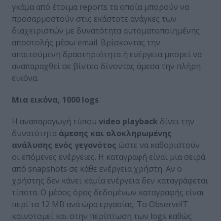
γκάμα από έτοιμα reports τα οποία μπορούν να
προσαρμοστούν στις εκάστοτε ανάγκες των
διαχειριστών με δυνατότητα αυτοματοποιημένης
αποστολής μέσω email. Βρίσκοντας την
απαιτούμενη δραστηριότητα ή ενέργεια μπορεί να
αναπαραχθεί σε βίντεο δίνοντας άμεσα την πλήρη
εικόνα.
Μια εικόνα, 1000
logs
Η αναπαραγωγή τύπου
video
playback
δίνει την
δυνατότητα
άμεσης και ολοκληρωμένης
ανάλυσης ενός γεγονότος
ώστε να καθοριστούν
οι επόμενες ενέργειες. Η καταγραφή είναι μια σειρά
από snapshots σε κάθε ενέργεια χρήστη. Αν ο
χρήστης δεν κάνει καμία ενέργεια δεν καταγράφεται
τίποτα. Ο μέσος όρος δεδομένων καταγραφής είναι
περί τα 12 ΜΒ ανά ώρα εργασίας. Tο ObserveIT
καινοτομεί και στην περίπτωση των logs καθώς