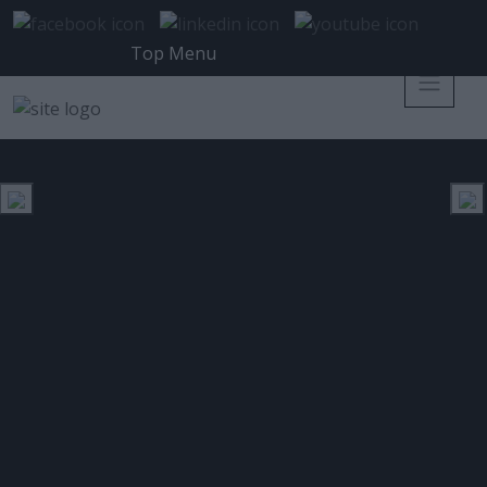
Top Menu
ObserveIT: Αναγνώριση και
Αντιμετώπιση της εσωτερικής
απειλής
Posted 19 Ιουλίου 2017 on
ISSUES
Tags:
BESECURE
,
IT