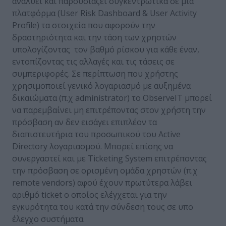
αναλύει και παρουσιάζει συγκεντρωτικά σε μία
πλατφόρμα (User Risk Dashboard & User Activity
Profile) τα στοιχεία που αφορούν την
δραστηριότητα και την τάση των χρηστών
υπολογίζοντας τον βαθμό ρίσκου για κάθε έναν,
εντοπίζοντας τις αλλαγές και τις τάσεις σε
συμπεριφορές. Σε περίπτωση που χρήστης
χρησιμοποιεί γενικό λογαριασμό με αυξημένα
δικαιώματα (π.χ administrator) το ObserveIT μπορεί
να παρεμβαίνει μη επιτρέποντας στον χρήστη την
πρόσβαση αν δεν εισάγει επιπλέον τα
διαπιστευτήρια του προσωπικού του Active
Directory λογαριασμού. Μπορεί επίσης να
συνεργαστεί και με Ticketing System επιτρέποντας
την πρόσβαση σε ορισμένη ομάδα χρηστών (π.χ
remote vendors) αφού έχουν πρωτύτερα λάβει
αριθμό ticket ο οποίος ελέγχεται για την
εγκυρότητα του κατά την σύνδεση τους σε υπο
έλεγχο συστήματα.