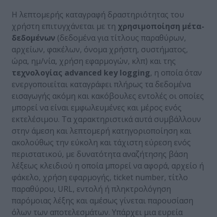
H λεπτομερής καταγραφή δραστηριότητας του
χρήστη επιτυγχάνεται με τη
χρησιμοποίηση μέτα-
δεδομένων
(δεδομένα για τίτλους παραθύρων,
αρχείων, φακέλων, όνομα χρήστη, συστήματος,
ώρα, ημ/νία, χρήση εφαρμογών, κλπ) και της
τεχνολογίας
advanced
key
logging
, η οποία όταν
ενεργοποιείται καταγράφει πλήρως τα δεδομένα
εισαγωγής ακόμη και κακόβουλες εντολές οι οποίες
μπορεί να είναι εμφωλευμένες και μέρος ενός
εκτελέσιμου. Τα χαρακτηριστικά αυτά συμβάλλουν
στην άμεση και λεπτομερή κατηγοριοποίηση και
ακολούθως την εύκολη και τάχιστη εύρεση ενός
περιστατικού, με δυνατότητα αναζήτησης βάση
λέξεως κλειδιού η οποία μπορεί να αφορά, αρχείο ή
φάκελο, χρήση εφαρμογής, ticket number, τίτλο
παραθύρου, URL, εντολή ή πληκτρολόγηση
παρόμοιας λέξης και αμέσως γίνεται παρουσίαση
όλων των αποτελεσμάτων. Υπάρχει μια ευρεία