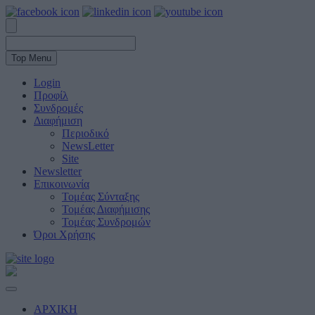
Top Menu
Login
Προφίλ
Συνδρομές
Διαφήμιση
Περιοδικό
NewsLetter
Site
Newsletter
Επικοινωνία
Τομέας Σύνταξης
Τομέας Διαφήμισης
Τομέας Συνδρομών
Όροι Χρήσης
ΑΡΧΙΚΗ