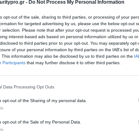
uritypro.gr -
Do Not Process My Personal Information
ος σε Στρατηγικό Ηγέτη Επιχειρησιακής Αν
ηθεί στα πρότυπα της πλατφόρμας Lenovo ThinkSystem για να προσαρμό
to opt-out of the sale, sharing to third parties, or processing of your per
ύτερα όταν είναι μαζί, τα χαρτοφυλάκια ThinkSystem και ThinkAgile
formation for targeted advertising by us, please use the below opt-out s
 Απλότητα, Ευελιξία και Ευκινησία, ενώ παράλληλα προσφέρουν τη σιγ
r selection. Please note that after your opt-out request is processed y
στασία στη Στρατηγική
eing interest-based ads based on personal information utilized by us or
εται από την κατάταξή μας σε Νο1 στην ικανοποίηση πελατών (TBR) κα
disclosed to third parties prior to your opt-out. You may separately opt-
losure of your personal information by third parties on the IAB’s list of
αλύτερο στον κόσμο,
Intel
–
based
Supercomputer
νέας γενιάς στη
. This information may also be disclosed by us to third parties on the
IA
ect
και τι σημαίνει για την εταιρία;
ατηγική ανθεκτικότητα
Participants
that may further disclose it to other third parties.
ατική πρόκληση, αλλά και ένα project που μας γεμίζει ικανοποίηση.
έας γενιάς Lenovo και βρίσκεται στο Νο 16 στην πιο πρόσφατη λίστα
καταστήσει η Lenovo για λογαριασμό της Partnership for Advanced C
l Data Processing Opt Outs
θέσεων
νται στην ιδιαίτερη αυτή μερίδα επιστημονικών πελατών, ενώ παράλ
 Ο στόχος μας στη Lenovo είναι να γίνουμε η μεγαλύτερη εταιρία κ
o opt-out of the Sharing of my personal data.
ω της καινοτομίας και της ανάπτυξης της τεχνολογίας.
In
σιακό κομμάτι τη μηχανή ανάπτυξης για το μέλλον της εταιρίας μας. 
ησης
 μας μοντέλο, ώστε να γίνουμε ο νέος ΙΤ server provider. Αποτέλεσμ
o opt-out of the Sale of my Personal Data.
ή στρατηγική ανάπτυξης, καλύτερη οργάνωση, δυνατή ηγεσία και ένα 
In