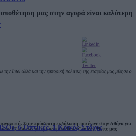
τοποθέτηση μας στην αγορά είναι καλύτερη
r
με την
Intel
αλλά και την εμπορική πολιτική της εταιρίας μας μίλησε ο
αταναλωτή. Στην πρόσφατη εκδήλωση που έγινε στην Αθήνα για
SOs, 6 Οπτικές, 1 Κοινός Στόχος
τικών ΙΤ λύσεων με έμφαση στα
Data
Centers
. Πείτε μας