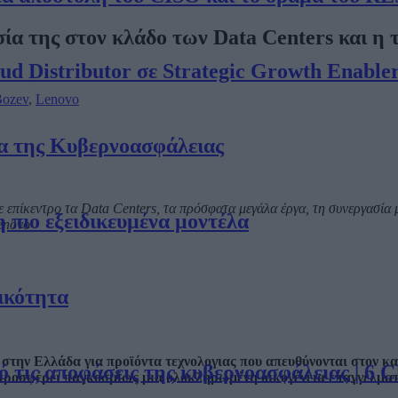
ία της στον κλάδο των Data Centers και η 
oud Distributor σε Strategic Growth Enable
Bozev
,
Lenovo
α της Κυβερνοασφάλειας
 επίκεντρο τα
Data
Centers
, τα πρόσφατα μεγάλα έργα, τη συνεργασία 
η πιο εξειδικευμένα μοντέλα
enovo
ικότητα
στην Ελλάδα για προϊόντα τεχνολογιας που απευθύνονται στον κ
τις αποφάσεις της κυβερνοασφάλειας | 6 CI
 προσφέρει παγκοσμίως μια ολοκληρωμένη οικογένεια επαγγελμα