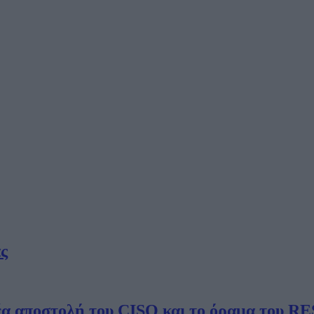
ς
νέα αποστολή του CISO και το όραμα του 