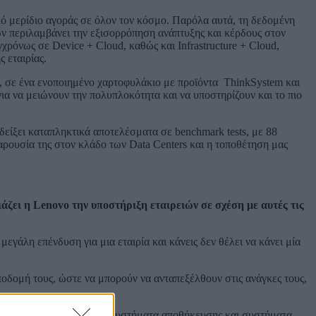
ηλό μερίδιο αγοράς σε όλον τον κόσμο. Παρόλα αυτά, τη δεδομένη
ων περιλαμβάνει την εξισορρόπηση ανάπτυξης και κέρδους στον
ρόνως σε Device + Cloud, καθώς και Infrastructure + Cloud,
 εταιρίας.
α, σε ένα ενοποιημένο χαρτοφυλάκιο με προϊόντα ThinkSystem και
ια να μειώνουν την πολυπλοκότητα και να υποστηρίζουν και το πιο
δείξει καταπληκτικά αποτελέσματα σε benchmark tests, με 88
αρουσία της στον κλάδο των Data Centers και η τοποθέτηση μας
ιάζει η
Lenovo
την υποστήριξη εταιρειών σε σχέση με αυτές τις
μεγάλη επένδυση για μια εταιρία και κάνεις δεν θέλει να κάνει μία
υποδομή τους, ώστε να μπορούν να ανταπεξέλθουν στις ανάγκες τους,
που περιλαμβάνει servers, συστήματα αποθήκευσης και συστήματα