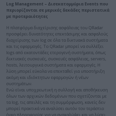
Log Management – Δισεκατομμύρια Events που
περιορίζονται σε μερικές δεκάδες περιστατικά
με προτεραιότητες
Η πλατφόρμα διαχείρισης ασφάλειας του QRadar
προσφέρει δυνατότητες επεκτάσιμης και ασφαλούς
διαχείρισης των log σε όλα τα δικτυακά συστήματα
και τις εφαρμογές. Το QRadar μπορεί να συλλέξει
logs από εκατοντάδες ετερογενή συστήματα, όπως
δικτυακές συσκευές, συσκευές ασφάλειας, servers,
hosts, λειτουργικά συστήματα και εφαρμογές. Η
λύση μπορεί εύκολα να επεκταθεί για υποστήριξη
ακόμη και ιδιόκτητων εφαρμογών ή νέων
συστημάτων.
Ενώ είναι υποχρεωτική η συλλογή και αποθήκευση
όλων των αρχικών δεδομένων που σχετίζονται με
τα log, τις απειλές και τη συμμόρφωση, κανείς δεν
μπορεί πρακτικά να αναλύσει αυτόν τον τεράστιο
όγκο πληροφορίας για να ανακαλύψει και να λύσει