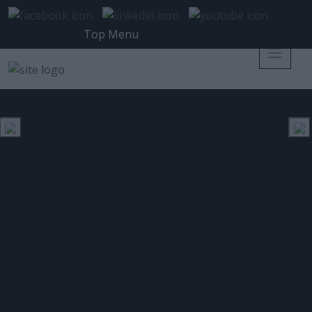
Top Menu
Οι λύσεις SIEM της επόμενης
γενιάς
Posted 1 Νοεμβρίου 2010 on
REFERENCE
Tags:
IT issue
18