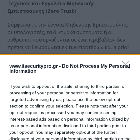
Τεχνικές και Εργαλεία Μηδενικής
Εμπιστοσύνης (Zero Trust)
Σύμφωνα με την έννοια Μηδενικής Εμπιστοσύνης,
οι υπολογιστές, τα δικτυακά συστήματα ή οι
άνθρωποι που εργάζονται σε ένα περιβάλλον δεν
πρέπει να θεωρούνται εκ των προτέρων και a priori
έμπιστοι.
www.itsecuritypro.gr -
Do Not Process My Personal
Είναι μια στρατηγική ασφάλειας, της οποίας η
Information
εφαρμογή είναι πολύ περίπλοκη. Η Μηδενική
Εμπιστοσύνη βασίζεται σε
τρεις βασικές αρχές
·
If you wish to opt-out of the sale, sharing to third parties, or
«Ποτέ μην εμπιστεύεσαι, πάντα να επαληθεύεις»,
processing of your personal or sensitive information for
«Υλοποίησε το μοντέλο ελάχιστων δικαιωμάτων –
targeted advertising by us, please use the below opt-out
Least Privilege» και «Πάντα υπέθετε την ύπαρξη
section to confirm your selection. Please note that after your
opt-out request is processed you may continue seeing
παραβίασης». Μια στρατηγική Μηδενικής
interest-based ads based on personal information utilized by
Εμπιστοσύνης μπορεί να υλοποιηθεί με τη χρήση
us or personal information disclosed to third parties prior to
ενός συνόλου τεχνολογιών Πρόσβασης Δικτύου
your opt-out. You may separately opt-out of the further
Μηδενικής Εμπιστοσύνης (Zero Trust Network
disclosure of your personal information by third parties on the