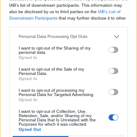
Access – ZTNA).
IAB’s list of downstream participants. This information may
also be disclosed by us to third parties on the
IAB’s List of
Οι τεχνολογίες Πρόσβασης Δικτύου Μηδενικής
Downstream Participants
that may further disclose it to other
Εμπιστοσύνης σε πολλούς μπορεί να μοιάζουν με
third parties.
μια τεχνολογία ήδη ευρέως διαδεδομένη, το VPN.
Personal Data Processing Opt Outs
Ωστόσο, διαφέρουν από πολλές απόψεις. Ο κύριος
στόχος των τεχνολογιών VPN είναι η προστασία
I want to opt-out of the Sharing of my
personal data.
του απορρήτου ή η ασφαλής πρόσβαση σε ένα
Opted In
ιδιωτικό δίκτυο αλλά η χρήση του δεν αρκεί. Ενώ
παρέχουν κάποιο επίπεδο συνδεσιμότητας, οι
I want to opt-out of the Sale of my
Personal Data.
τεχνολογίες μηδενικής εμπιστοσύνης
Opted In
χρησιμοποιούν μια άλλη προσέγγιση που έχει
σχεδιαστεί για να επαληθεύει μεμονωμένα και
I want to opt-out of processing my
Personal Data for Targeted Advertising.
διαρκώς κάθε χρήστη πριν από την παροχή
Opted In
οποιασδήποτε μεμονωμένης πρόσβασης σε
I want to opt-out of Collection, Use,
δεδομένα και συστήματα.
Retention, Sale, and/or Sharing of my
Personal Data that Is Unrelated with the
Purposes for which it was collected.
Άλλες καινοτόμες τεχνολογίες όπως τείχη
Opted Out
προστασίας, «κάλυψη» δεδομένων, Tokenization,