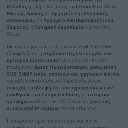
Ελλάδας
(μέγαρο Μαξίμου), το
Γενικό Επιτελείο
Εθνικής Άμυνας
, το
Αρχηγείο της Ελληνικής
Αστυνομίας
, το
Αρχηγείο του Πυροσβεστικού
Σώματος
, η
Πολεμική Αεροπορία
, και πλήθος
άλλων.
Με την χρήση των συστημάτων «SwiftBase CM»
διασφαλίζεται η
απρόσκοπτη λειτουργία του
κρίσιμου εξοπλισμού
των Computer Rooms,
παρέχοντας
άμεση προειδοποίηση, μέσω
email
,
SMS
,
SNMP
traps
, οπτικών και ηχητικών
alarms
,
για κάθε πιθανό κίνδυνο. Παράλληλα γίνεται
συνεχής επίβλεψη και καταγραφή όλων των
συνθηκών του
Computer
Room
,
με
ιστορικά
γραφήματα
όλων των ενδείξεων και
ζωντανή
εικόνα από
IP
κάμερες
του συστήματος.
Για περισσότερες πληροφορίες και για να
εξασφαλίσετε την παραπάνω ειδική προσφορά,