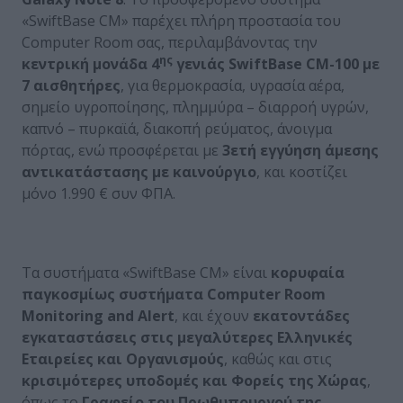
«SwiftBase CM» παρέχει πλήρη προστασία του
Computer Room σας, περιλαμβάνοντας την
ης
κεντρική μονάδα 4
γενιάς
SwiftBase
CM
-100 με
7 αισθητήρες
, για θερμοκρασία, υγρασία αέρα,
σημείο υγροποίησης, πλημμύρα – διαρροή υγρών,
καπνό – πυρκαϊά, διακοπή ρεύματος, άνοιγμα
πόρτας, ενώ προσφέρεται με
3ετή εγγύηση άμεσης
αντικατάστασης με καινούργιο
, και κοστίζει
μόνο 1.990 € συν ΦΠΑ.
Τα συστήματα «SwiftBase CM» είναι
κορυφαία
παγκοσμίως συστήματα
Computer
Room
Monitoring
and
Alert
, και έχουν
εκατοντάδες
εγκαταστάσεις στις μεγαλύτερες Ελληνικές
Εταιρείες και Οργανισμούς
, καθώς και στις
κρισιμότερες υποδομές και Φορείς της Χώρας
,
όπως το
Γραφείο του Πρωθυπουργού της