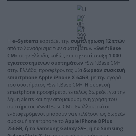
Η
e
–
Systems
εορτάζει την
συμπλήρωση 12 ετών
από το λανσάρισμα των συστημάτων «
SwiftBase
CM
» στην Ελλάδα, καθώς και την
επίτευξη 1.000
εγκατεστημένων συστημάτων
«SwiftBase CM»
στην Ελλάδα, προσφέροντας μία
δωρεάν συσκευή
smartphone
Apple iPhone X 64GB
, με την αγορά
του συστήματος «SwiftBase CM». Η συσκευή
smartphone προσφέρεται εντελώς δωρεάν, για την
λήψη alerts και την απομακρυσμένη χρήση του
συστήματος «SwiftBase CM». Εναλλακτικά οι
ενδιαφερόμενοι μπορούν να επιλέξουν ως δωρεάν
συσκευή smartphone το
Apple
iPhone
8
Plus
256
GB
, ή το
Samsung
Galaxy
S
9+, ή το
Samsung
Galaxy
Note
8
. Το προσφερόμενο σύστημα