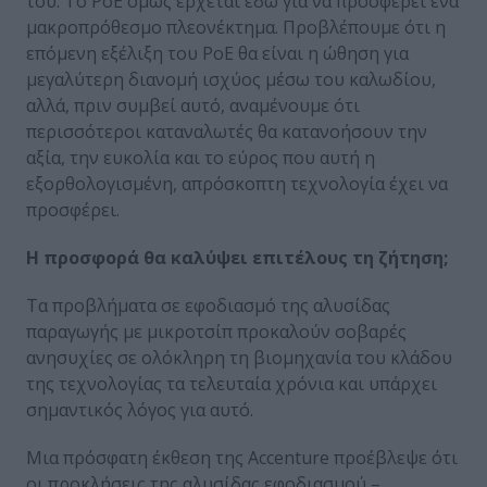
του. Το PoE όμως έρχεται εδώ για να προσφέρει ένα
μακροπρόθεσμο πλεονέκτημα. Προβλέπουμε ότι η
επόμενη εξέλιξη του PoE θα είναι η ώθηση για
μεγαλύτερη διανομή ισχύος μέσω του καλωδίου,
αλλά, πριν συμβεί αυτό, αναμένουμε ότι
περισσότεροι καταναλωτές θα κατανοήσουν την
αξία, την ευκολία και το εύρος που αυτή η
εξορθολογισμένη, απρόσκοπτη τεχνολογία έχει να
προσφέρει.
Η προσφορά θα καλύψει επιτέλους τη ζήτηση;
Τα προβλήματα σε εφοδιασμό της αλυσίδας
παραγωγής με μικροτσίπ προκαλούν σοβαρές
ανησυχίες σε ολόκληρη τη βιομηχανία του κλάδου
της τεχνολογίας τα τελευταία χρόνια και υπάρχει
σημαντικός λόγος για αυτό.
Μια πρόσφατη έκθεση της Accenture προέβλεψε ότι
οι προκλήσεις της αλυσίδας εφοδιασμού –