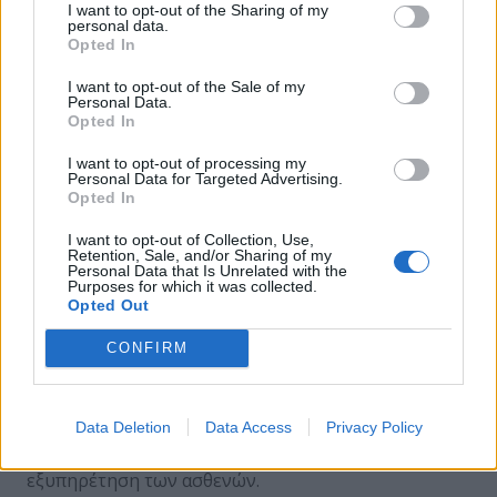
I want to opt-out of the Sharing of my
χρηματοδοτούνται από το κράτος, θα
personal data.
αντιμετωπίσουν δημοσιονομικές προκλήσεις που
Opted In
θα ενισχυθούν περαιτέρω το 2023.
I want to opt-out of the Sale of my
Personal Data.
Παρ’ όλα αυτά, ο τομέας της εκπαίδευσης είναι
Opted In
πιθανό να συνεχίσει να αγκαλιάζει τα εκπαιδευτικά
I want to opt-out of processing my
μοντέλα με ψηφιακή πρωτοπορία το 2023 και στη
Personal Data for Targeted Advertising.
συνέχεια, αν και θα χρειαστεί ακόμη λίγος χρόνος
Opted In
μέχρι αυτό να μπορέσει να υλοποιηθεί στο έπακρο.
I want to opt-out of Collection, Use,
Retention, Sale, and/or Sharing of my
ΙΤ εκπαίδευση στην υγειονομική περίθαλψη
Personal Data that Is Unrelated with the
Purposes for which it was collected.
Opted Out
Η πανδημία επέφερε μια άνευ προηγουμένου
επιτάχυνση του ψηφιακού μετασχηματισμού στον
CONFIRM
κλάδο της υγειονομικής περίθαλψης σε ολόκληρη
την Ευρώπη και τον υπόλοιπο κόσμο, με την ταχεία
εισαγωγή υπηρεσιών τηλεϊατρικής, ιατρικών
Data Deletion
Data Access
Privacy Policy
εφαρμογών και πλατφορμών για την εξ αποστάσεως
εξυπηρέτηση των ασθενών.