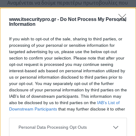
Αναμένεται να δούμε περαιτέρω πρωτοβουλίες που
προωθούν μια προσέγγιση «πρώτα η ψηφιακή
τεχνολογία» στην εκπαίδευση, τόσο από το
www.itsecuritypro.gr -
Do Not Process My Personal
δημόσιο όσο και από τον ιδιωτικό τομέα. Όμως, για
Information
να λειτουργήσουν στο επίπεδο μιας αξιόπιστης και
αποτελεσματικής ψηφιακής εμπειρίας, οι ομάδες
If you wish to opt-out of the sale, sharing to third parties, or
processing of your personal or sensitive information for
πληροφορικής (IT) πρέπει όχι μόνο να
targeted advertising by us, please use the below opt-out
διασφαλίσουν ότι τα δίκτυά τους είναι εξοπλισμένα
section to confirm your selection. Please note that after your
για να δεχτούν τις αναδυόμενες τεχνολογίες, αλλά
opt-out request is processed you may continue seeing
παράλληλα ότι είναι σε θέση να ανταποκριθούν στις
interest-based ads based on personal information utilized by
απαιτήσεις συνδεσιμότητας του δικτύου φοιτητών
us or personal information disclosed to third parties prior to
και του προσωπικού.
your opt-out. You may separately opt-out of the further
disclosure of your personal information by third parties on the
Αυτό απαιτεί επενδύσεις σε μια εποχή που το
IAB’s list of downstream participants. This information may
also be disclosed by us to third parties on the
IAB’s List of
λειτουργικό κόστος των Οργανισμών θα αυξηθεί
Downstream Participants
that may further disclose it to other
αισθητά. Τα πανεπιστήμια, ιστορικά, δε διστάζουν
third parties.
να επενδύσουν σε ακριβές τεχνολογίες και να
δημιουργήσουν δίκτυα που βασίζονται στη νέα
Personal Data Processing Opt Outs
τεχνολογία. Τα σχολεία, ωστόσο, ιδίως αυτά που