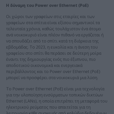
Η
δύναμη
του
Power over Ethernet (PoE)
Οι χώροι των γραφείων στις εταιρίες και των
γραφείων στα σπίτια είναι εξίσου σημαντικοί τα
τελευταία χρόνια, καθώς τουλάχιστον ένα άτομο
ανά νοικοκυριό είναι πλέον πιθανό να εργάζεται ή
να σπουδάζει από το σπίτι κατά τη διάρκεια της
εβδομάδας. Το 2023, η ευκολία και η άνεση του
γραφείου στο σπίτι θα περάσει σε δεύτερη μοίρα
έναντι της δημιουργίας ενός πιο έξυπνου, πιο
αποδοτικού οικονομικά και ενεργειακά
περιβάλλοντος και το Power over Ethernet (PoE)
μπορεί να προσφέρει στα νοικοκυριά μια λύση.
Το Power over Ethernet (PoE) είναι μια τεχνολογία
για την υλοποίηση ενσύρματων τοπικών δικτύων
Ethernet (LANs), η οποία επιτρέπει τη μεταφορά του
ηλεκτρικού ρεύματος που απαιτείται για τη
λειτουργία κάθε συσκευής από καλώδια δεδομένων