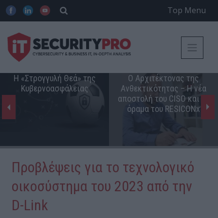
Top Menu
Η «Στρογγυλή Θεά» της
Ο Αρχιτέκτονας της
Κυβερνοασφάλειας
Ανθεκτικότητας – Η νέα
αποστολή του CISO και το
όραμα του RESICONx
Προβλέψεις για τo τεχνολογικό
οικοσύστημα του 2023 από την
D-Link