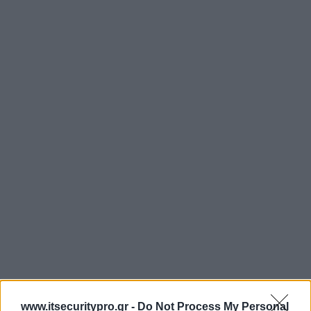
www.itsecuritypro.gr -
Do Not Process My Personal