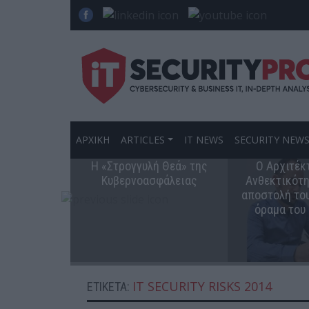
ΑΡΧΙΚΗ
ARTICLES
IT NEWS
SECURITY NEW
Η «Στρογγυλή Θεά» της
Ο Αρχιτέκ
Κυβερνοασφάλειας
Ανθεκτικότη
αποστολή του
όραμα του
IT SECURITY RISKS 2014
ΕΤΙΚΈΤΑ: