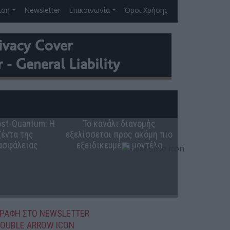
ιση
Newsletter
Επικοινωνία
Όροι Χρήσης
Post-Quantum: Η
Το κανάλι διανομής
Ο ρόλος 
έντα της
εξελίσσεται προς ακόμη πιο
ελληνική π
ασφάλειας
εξειδικευμένα μοντέλα
ΓΡΑΦΗ ΣΤΟ NEWSLETTER