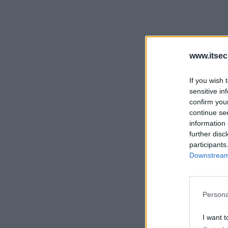
www.itsec
If you wish 
sensitive in
confirm you
continue se
information 
further disc
participants
Downstream 
Persona
I want t