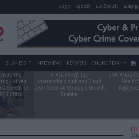
Login
Προφίλ
Συνδρομές
Διαφήμ
S
BUSINESS IT
INTERVIEWS
REPORTS
ONLINE ΤΕΥΧΗ
τονας της
Η νέα εποχή της
CRA, AI και 
τας – Η νέα
interworks.cloud: από Cloud
Νέα Ατζ
 CISO και το
Distributor σε Strategic Growth
Κυβερνο
 RESICONx
Enabler
ΕΓ