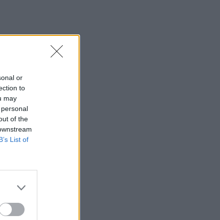
sonal or
ection to
ou may
 personal
out of the
 downstream
B’s List of