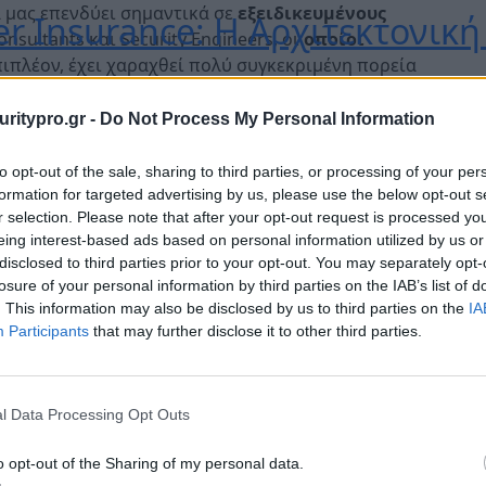
α μας επενδύει σημαντικά σε
εξειδικευμένους
ber Insurance: Η Αρχιτεκτονικ
onsultants και Security Engineers, οι
οποίοι
πιπλέον, έχει χαραχθεί πολύ συγκεκριμένη πορεία
s και vendors, ώστε να μπορούμε να προσφέρουμε
υπηρετεί τις ανάγκες των πελατών μας σε Ελλάδα
uritypro.gr -
Do Not Process My Personal Information
 Service: Τώρα που γνωρίζετε
to opt-out of the sale, sharing to third parties, or processing of your per
αι οι σημαντικότερες απαιτήσεις στα έργα ψηφιακής
formation for targeted advertising by us, please use the below opt-out s
μών όπως εσείς τις αξιολογείτε μέσα από το
r selection. Please note that after your opt-out request is processed y
λά και την καθημερινή επικοινωνία με τους
eing interest-based ads based on personal information utilized by us or
έες προοπτικές ανάπτυξης για 
disclosed to third parties prior to your opt-out. You may separately opt-
losure of your personal information by third parties on the IAB’s list of
 Κύπρο
κή προτεραιότητα είναι πάντα να διατηρούμε
. This information may also be disclosed by us to third parties on the
IA
Participants
that may further disclose it to other third parties.
υς οργανισμό. Ωστόσο, υπάρχουν δύο πτυχές που
ιότητες και τις μελλοντικές και πιο
 «Move First»
l Data Processing Opt Outs
ς προτεραιότητες. Απορρέουν από τα θέματα που
Λύση Απομακρυσμένης Πρόσβα
ς που προκύπτουν από τον καθημερινό καταιγισμό
o opt-out of the Sharing of my personal data.
εων. Προστασία από απειλές τύπου
Phishing
,