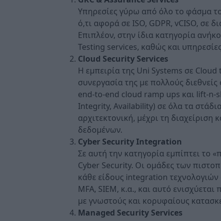
Υπηρεσίες γύρω από όλο το φάσμα το
ό,τι αφορά σε ISO, GDPR, vCISO, σε
Επιπλέον, στην ίδια κατηγορία ανήκο
Testing services, καθώς και υπηρεσίε
Cloud
Security
Services
Η εμπειρία της Uni Systems σε Cloud t
συνεργασία της με πολλούς διεθνείς
end-to-end cloud ramp ups και lift-n-s
Integrity, Availability) σε όλα τα στ
αρχιτεκτονική, μέχρι τη διαχείριση
δεδομένων.
Cyber
Security
Integration
Σε αυτή την κατηγορία εμπίπτει το 
Cyber Security. Οι ομάδες των πιστο
κάθε είδους integration τεχνολογιών 
MFA, SIEM, κ.α., και αυτό ενισχύετα
με γνωστούς και κορυφαίους κατασκε
Managed
Security
Services