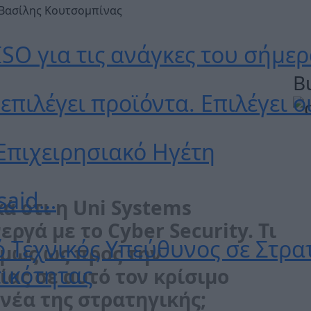
 Βασίλης Κουτσομπίνας
SO για τις ανάγκες του σήμε
B
επιλέγει προϊόντα. Επιλέγει 
 Επιχειρησιακό Ηγέτη
 said…
ά ότι η Uni Systems
ργά με το Cyber Security. Τι
 Τεχνικός Υπεύθυνος σε Στρα
όμως ως προς την
τικότητας
ίας σε αυτό τον κρίσιμο
 νέα της στρατηγικής;