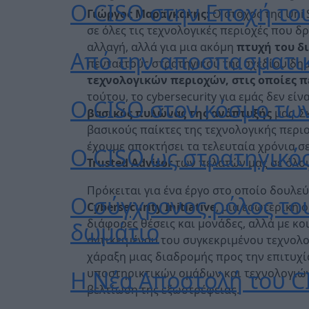
Ο CISO στην Εποχή του
Γιώργος Μαραγκάκης:
Ο στόχος της Uni 
σε όλες τις τεχνολογικές περιοχές που δρ
αλλαγή, αλλά για μια ακόμη
πτυχή του δ
Από την αποσπασματικ
πενταετούς στρατηγικού της σχεδίου δη
τεχνολογικών περιοχών, στις οποίες 
τούτου, το cybersecurity για εμάς δεν εί
Ο CISO στον κόσμο τω
βασικός πυλώνας της ανάπτυξής
μας. Σ
βασικούς παίκτες της τεχνολογικής περι
έχουμε αποκτήσει τα τελευταία χρόνια σ
Ο CISO ως στρατηγικός
Trusted Advisor
των πελατών μας σε όλους
Πρόκειται για ένα έργο στο οποίο δουλε
Ο σύγχρονος ρόλος του
Cybersecurity
Initiative
, μια εσωτερική 
διάφορες θέσεις και μονάδες, αλλά με κ
δωμάτιο
αντικειμένου του συγκεκριμένου τεχνολο
χάραξη μιας διαδρομής προς την επιτυχ
Η Νέα Αποστολή του C
υποστηρικτικών ομάδων και τεχνολογιών,
βελτίωση της εξωστρέφειας.