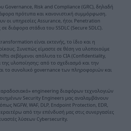
υ Governance, Risk and Compliance (GRC), δηλαδή
 διάφορα πρότυπα και κανονιστική συμμόρφωση.
υν οι υπηρεσίες Assurance, ήτοι Penetration
ς σε διάφορα στάδια του SSDLC (Secure SDLC).
ransformation είναι εκτενής, το ίδιο και η
 οίκους. Συνεπώς είμαστε σε θέση να υλοποιούμε
hifts σεβόμενοι απόλυτα το CIA (Confidentiality,
άδια της υλοποίησης: από το σχεδιασμό και την
 και το συνολικό governance των πληροφοριών και
«παραδοσιακό» engineering διαφόρων τεχνολογιών
ποιημένων Security Engineers μας αναλαμβάνουν
όπως NGFW, WAF, DLP, Endpoint Protection, EDR,
ι περαιτέρω από την επένδυσή μας στις συνεργασίες
υαστές λύσεων Cybersecurity.