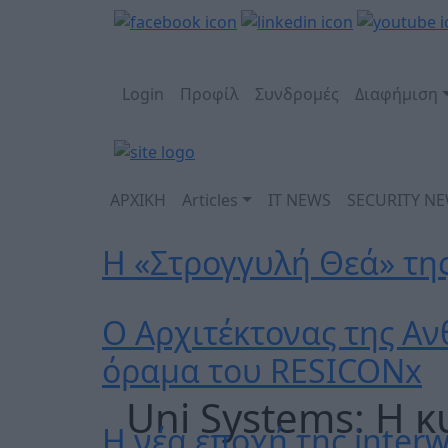
Login
Προφίλ
Συνδρομές
Διαφήμιση
ΑΡΧΙΚΗ
Articles
IT NEWS
SECURITY N
Η «Στρογγυλή Θεά» τη
Ο Αρχιτέκτονας της Αν
όραμα του RESICONx
Uni Systems: Η 
Η νέα εποχή της interw