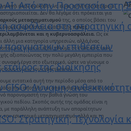
Α
 AI: Από την Προστασία στη 
Systems ήταν ανέκαθεν να είναι η ηγέτιδα εταιρεία
αστηριοποιείται. Δεν θα λέγαμε ότι πρόκειται για
ιαρκούς μετασχηματισμού
της, ο οποίος βάσει του
ή ασφάλεια στη στρατηγική 
μιουργεί ένα πλαίσιο ανάπτυξης
πέντε
περιλαμβάνεται και η κυβερνοασφάλεια.
Ως εκ
ναι άλλη μια κατηγορία υπηρεσιών, αλλά ένας
ν πραγματικών επιθέσεων
κοπός μας είναι να εξελιχθούμε σε έναν από τους
οχής αξιοποιώντας την πολύ μεγάλη εμπειρία που
ε συναφή έργα στο εξωτερικό, ώστε να γίνουμε ο
 εταίρος της διοίκησης
 τους τομείς του cybersecurity.
ύουμε εντατικά αυτή την περίοδο μέσα από το
 CISO: Δύναμη, ανθεκτικότητ
ομάδα που αποτελείται από ανθρώπους-κλειδιά σε
οινό παρονομαστή την βαθιά γνώση του
γικού πεδίου. Σκοπός αυτής της ομάδας είναι η
ία, με παράλληλη ανάπτυξη των απαραίτητων
ISO: Στρατηγική, Τεχνολογία
 τον εσωτερικό μετασχηματισμό, αλλά και τη