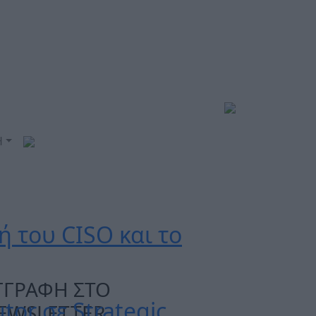
Η
ή του CISO και το
ΓΓΡΑΦΗ ΣΤΟ
tor σε Strategic
EWSLETTER