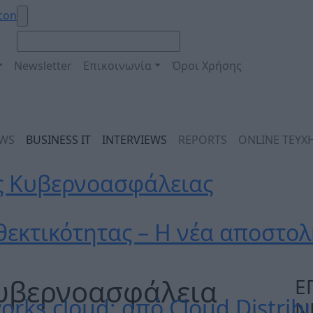
Newsletter
Επικοινωνία
Όροι Χρήσης
EWS
BUSINESS IT
INTERVIEWS
REPORTS
ONLINE ΤΕΥΧ
ς Κυβερνοασφάλειας
θεκτικότητας – Η νέα αποστολ
κυβερνοασφάλεια
Ε
orks.cloud: από Cloud Distribu
N