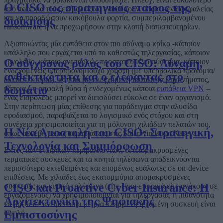
Ο CISO ως στρατηγικός εταίρος της
από ποτέ για τους εισβολείς να εντοπίσουν τέτοια κενά ασφαλείας
και να παραδώσουν κακόβουλα φορτία, συμπεριλαμβανομένου
διοίκησης
ransomware ή να προχωρήσουν στην κλοπή διαπιστευτηρίων.
Αξιοποιώντας μία ευπάθεια στον πιο αδύναμο κρίκο -κάποιον
υπάλληλο που εργάζεται υπό το καθεστώς τηλεργασίας, κάποιον
Ο σύγχρονος ρόλος του CISO: Δύναμη,
εργολάβο, κάποιο ανεπαρκώς προστατευμένο σύστημα, κάποιον
ενδεχομένως υπερπρονομιούχο χρήστη (με υπερβολικά προνόμια/
ανθεκτικότητα και ο ελέφαντας στο
διαπιστευτήρια), κάποια μη ελεγχόμενη ταυτότητα μηχανήματος,
δωμάτιο
κάποια μη ασφαλή θύρα ή ενδεχομένως κάποια
ευπάθεια VPN
–
ένας εισβολέας μπορεί να διεισδύσει εύκολα σε έναν οργανισμό.
Στην περίπτωση μίας επίθεσης για παράδειγμα στην αλυσίδα
εφοδιασμού, παραβιάζεται το λογισμικό ενός στόχου και στη
συνέχεια χρησιμοποιείται για τη μόλυνση χιλιάδων πελατών του,
Η Νέα Αποστολή του CISO: Στρατηγική,
όπως συνέβη με τις παραβιάσεις στις SolarWinds και Kaseya.
Τεχνολογία και Συμμόρφωση
Εκτός των εταιρικών περιβαλλόντων, οι απομακρυσμένες
τερματικές συσκευές και τα κινητά τηλέφωνα αποδεικνύονται
περισσότερο εκτεθειμένες και επομένως ευάλωτες σε on-device
επιθέσεις. Με χιλιάδες έως εκατομμύρια απομακρυσμένες
CISO και Proactive Cyber Insurance: Η
συσκευές και κινητά τηλέφωνα (είτε είναι εταιρικά είτε ανήκουν σε
εργαζόμενους) να χρησιμοποιούνται για τηλεργασία, η πιθανότητα
Αρχιτεκτονική της Ψηφιακής
να βρεθείτε αντιμέτωποι με μία κλεμμένη ή χαμένη συσκευή είναι
Εμπιστοσύνης
υψηλή.