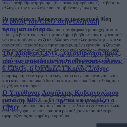
την επαναβαθμονομήσουμε (ή επανακαλιμπράρουμε) με βάση τις
αλλαγές στην τεχνολογία που συμβαίνουν γύρω μας.
Οι αμυνόμενοι βρίσκονται σε μειονεκτική θέση
Ο ρόλος του CISO στην ελληνική
πραγματικότητα
Την ώρα που το «μεγάλο άλμα» στον ψηφιακό μετασχηματισμό
που «γαλβανίστηκε» από την πανδημία βοήθησε τους οργανισμούς
να καινοτομήσουν, να ξεκλειδώσουν αποτελεσματικότητες και να
ασπαστούν περισσότερο την απομακρυσμένη εργασία, η ζυγαριά
στην κούρσα των «εξοπλισμών στον κυβερνοχώρο» έγειρε υπέρ
The Modern CISO – Οι άνθρωποι πίσω
των κυβερνοεγκληματιών. Η
Wall Street Journal
χαρακτήρισε τον
από τις αποφάσεις της κυβερνοασφάλειας |
υβριδικό χώρο εργασίας «Εφιάλτη Κυβερνοασφάλειας» και τον
χαρακτήρισε ως «το όνειρο ενός χάκερ – ένα διαρκώς
6 CISOs, 6 Οπτικές, 1 Κοινός Στόχος
μεταβαλλόμενο μείγμα υπαλλήλων γραφείου και
απομακρυσμένων εργαζομένων, συσκευών που κινούνται εντός
και εκτός του εταιρικού δικτύου και προσωπικού ασφαλείας που
εργάζονται στα όρια».
Ο Υπεύθυνος Ασφάλειας Κυβερνοχώρου
Ένα σημάδι του πόσο δύσκολα έχουν γίνει τα πράγματα είναι ότι
μετά τη NIS2 – Τι πρέπει να γνωρίζει ο
ορισμένες εταιρείες παροχής υπηρεσιών ασφάλισης στον
κυβερνοχώρο σήκωσαν τα χέρια τους ψηλά και εξήλθαν εντελώς
CISO
από την αγορά, ενώ οι περισσότεροι αύξησαν τα ασφάλιστρα
εφαρμόζοντας αυστηρότερα κριτήρια.