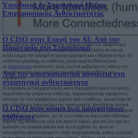
Υπεύθυνος σε Στρατηγικό Ηγέτη
Επιχειρησιακής Ανθεκτικότητας
Ο CISO στην Εποχή του AI: Από την
Ένας όλο και πιο συνδεδεμένος κόσμος οδηγεί σε υψηλότερες
Προστασία στη Στρατηγική
αποδόσεις, βελτιωμένη συνεργασία και νέες λύσεις αν και με
αντάλλαγμα την αυξημένη αλληλεξάρτηση και ευθραυστότητα. Οι
επιθέσεις phishing, οι επιθέσεις χωρίς αρχεία (fileless) και
το
ransomware
αποτελούν τρεις ολοένα αυξανόμενες τάσεις στο
σημερινό τοπίο των απειλών που αξιοποιούν αυτό το νέο
Από την αποσπασματική ασφάλεια στη
περιβάλλον.
στρατηγική ανθεκτικότητα
Ο ψηφιακός μετασχηματισμός και η τηλεργασία έχουν διευρύνει
σημαντικά την επιφάνεια επίθεσης, παρουσιάζοντας παράγοντες
απειλών σε ένα περιβάλλον γεμάτο από ευπάθειες, τρωτά σημεία
και επίπεδα μη διαχειριζόμενης προνομιακής πρόσβασης έτοιμα
Ο CISO στον κόσμο των πραγματικών
προς εκμετάλλευση (από τους κυβερνοεγκληματίες). Τα προνόμια
επιθέσεων
ανθρώπων και μηχανών -με τα τελευταία να αποτελούν αδύναμο
σημείο της ασφάλειας εδώ και αρκετό καιρό- γίνεται όλο και πιο
δύσκολο να ανακαλυφθούν και να ελεγχθούν σε αυτό το
εκτεταμένο, αποκεντρωμένο τοπίο πληροφορικής, καθώς μπορούν
πραγματικά να βρίσκονται οπουδήποτε. Πλέον, είναι ευκολότερο