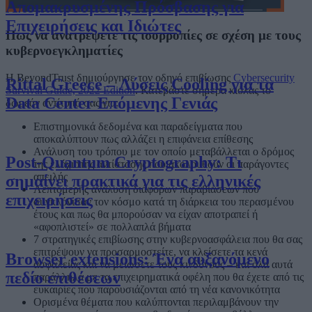
Απομακρυσμένης Πρόσβασης για
Επιχειρήσεις και Ιδιώτες
Πως να ανατρέψετε τις ισορροπίες σε σχέση με τους
κυβερνοεγκληματίες
Η BeyondTrust δημιούργησε τον οδηγό επιβίωσης
Cybersecurity
Rittal Greece – Λύσεις Cooling για τα
Survival Guide, 2022 Edition
. Κατεβάστε σήμερα κιόλας το
Data Center Επόμενης Γενιάς
δωρεάν αντίτυπό σας για:
Επιστημονικά δεδομένα και παραδείγματα που
αποκαλύπτουν πως αλλάζει η επιφάνεια επίθεσης
Ανάλυση του τρόπου με τον οποίο μεταβάλλεται ο δρόμος
Post-Quantum Cryptography: Τι
της ελάχιστης αντίστασης που ακολουθούν οι παράγοντες
απειλής
σημαίνει πρακτικά για τις ελληνικές
Λεπτομερής ανάλυση διάφορων παραβιάσεων που
επιχειρήσεις
συγκλόνισαν τον κόσμο κατά τη διάρκεια του περασμένου
έτους και πως θα μπορούσαν να είχαν αποτραπεί ή
«αφοπλιστεί» σε πολλαπλά βήματα
7 στρατηγικές επιβίωσης στην κυβερνοασφάλεια που θα σας
επιτρέψουν να προσαρμοστείτε, να κλείσετε τα κενά
Browser extensions: Ένα αυξανόμενο
ασφαλείας και να μειώσετε τους κινδύνους – και όλα αυτά
πεδίο επιθέσεων
παράλληλα με τα επιχειρηματικά οφέλη που θα έχετε από τις
ευκαιρίες που παρουσιάζονται από τη νέα κανονικότητα
Ορισμένα θέματα που καλύπτονται περιλαμβάνουν την