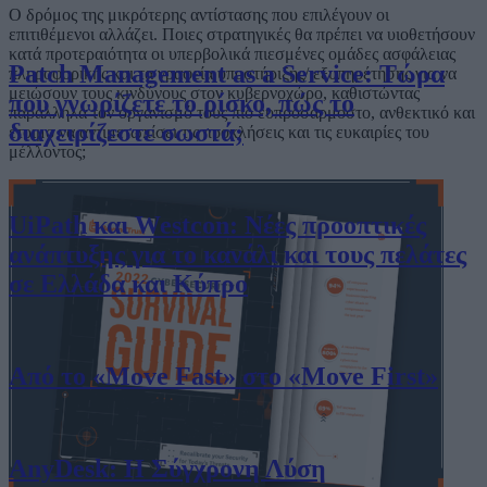
Ο δρόμος της μικρότερης αντίστασης που επιλέγουν οι
επιτιθέμενοι αλλάζει. Ποιες στρατηγικές θα πρέπει να υιοθετήσουν
κατά προτεραιότητα οι υπερβολικά πιεσμένες ομάδες ασφάλειας
Patch Management as a Service: Τώρα
πληροφορικής και τα γραφεία υποστήριξης/ εξυπηρέτησης για να
μειώσουν τους κινδύνους στον κυβερνοχώρο, καθιστώντας
που γνωρίζετε το ρίσκο, πώς το
παράλληλα τον οργανισμό τους πιο ευπροσάρμοστο, ανθεκτικό και
διαχειρίζεστε σωστά;
έτοιμο να αντιμετωπίσει τις προκλήσεις και τις ευκαιρίες του
μέλλοντος;
UiPath και Westcon: Νέες προοπτικές
ανάπτυξης για το κανάλι και τους πελάτες
σε Ελλάδα και Κύπρο
Από το «Move Fast» στο «Move First»
AnyDesk: Η Σύγχρονη Λύση