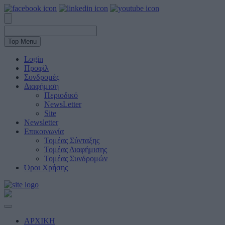
Top Menu
Login
Προφίλ
Συνδρομές
Διαφήμιση
Περιοδικό
NewsLetter
Site
Newsletter
Επικοινωνία
Τομέας Σύνταξης
Τομέας Διαφήμισης
Τομέας Συνδρομών
Όροι Χρήσης
ΑΡΧΙΚΗ