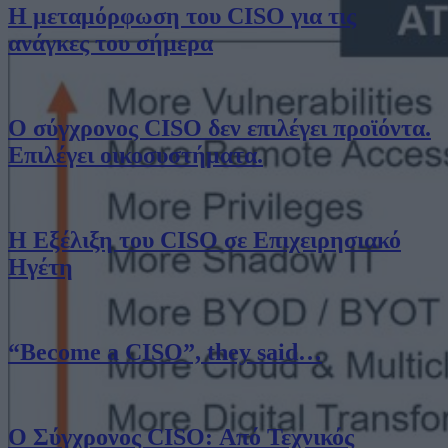
Η μεταμόρφωση του CISO για τις
ανάγκες του σήμερα
Ο σύγχρονος CISO δεν επιλέγει προϊόντα.
Επιλέγει οικοσυστήματα.
Η Εξέλιξη του CISO σε Επιχειρησιακό
Ηγέτη
“Become a CISO”, they said…
Ο Σύγχρονος CISO: Από Τεχνικός