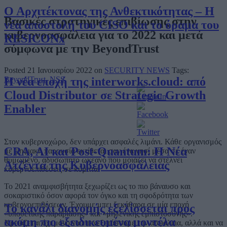
Ο Αρχιτέκτονας της Ανθεκτικότητας – Η
Βασικές στρατηγικές επιβίωσης στην
νέα αποστολή του CISO και το όραμα του
κυβερνοασφάλεια για το 2022 και μετά
RESICONx
σύμφωνα με την BeyondTrust
Posted 21 Ιανουαρίου 2022 on
SECURITY NEWS
Tags:
Η νέα εποχή της interworks.cloud: από
BeyondTrust
,
NSS
Cloud Distributor σε Strategic Growth
Enabler
Στον κυβερνοχώρο, δεν υπάρχει ασφαλές λιμάνι. Κάθε οργανισμός
CRA, AI και Post-Quantum: Η Νέα
με ψηφιακή παρουσία εκτίθεται σαν ένα νησί μέσα σε έναν
θυμωμένο, αδυσώπητο ωκεανό που μοιάζει να στέλνει
Ατζέντα της Κυβερνοασφάλειας
κυβερνοεπιθέσεις σε κύματα.
Το 2021 αναμφισβήτητα ξεχωρίζει ως το πιο βάναυσο και
σοκαριστικό όσον αφορά τον όγκο και τη σφοδρότητα των
κυβερνοεπιθέσεων. Έχουμε μπει ξεκάθαρα σε μία εποχή
Το κανάλι διανομής εξελίσσεται προς
«υποθετικής παραβίασης» και «μηδενικής εμπιστοσύνης».
ακόμη πιο εξειδικευμένα μοντέλα
Χρειάζεται όχι μόνο να επανεξετάσουμε την ασφάλεια, αλλά και να