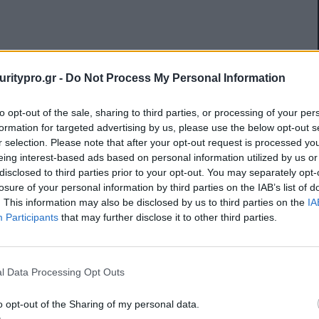
Η NSS ανακοινώνει
uritypro.gr -
Do Not Process My Personal Information
στρατηγική συνεργασία με
την BeyondTrust, παγκόσμιο
to opt-out of the sale, sharing to third parties, or processing of your per
ηγέτη στο Privileged Access
formation for targeted advertising by us, please use the below opt-out s
r selection. Please note that after your opt-out request is processed y
Management
eing interest-based ads based on personal information utilized by us or
Η NSS, διεθνής διανομέας Value Added
disclosed to third parties prior to your opt-out. You may separately opt-
losure of your personal information by third parties on the IAB’s list of
Distributor (VAD) λύσεων πληροφορικής
ένη
. This information may also be disclosed by us to third parties on the
IA
υψηλής τεχνολογίας ανακοινώνει σήμερα τη
Participants
that may further disclose it to other third parties.
συνεργασία της με την BeyondTrust,…
Posted on 13 Ιούλ 2020
l Data Processing Opt Outs
o opt-out of the Sharing of my personal data.