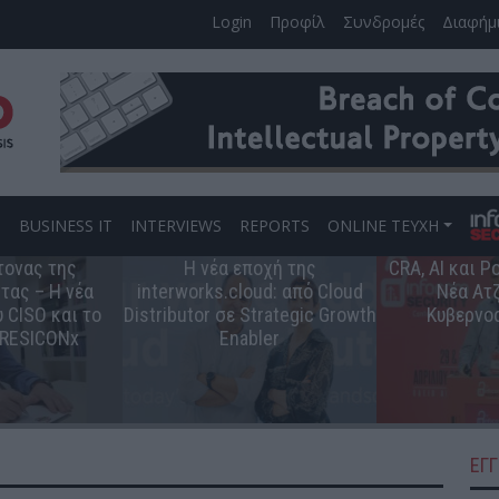
Login
Προφίλ
Συνδρομές
Διαφήμ
S
BUSINESS IT
INTERVIEWS
REPORTS
ONLINE ΤΕΥΧΗ
τονας της
Η νέα εποχή της
CRA, AI και 
τας – Η νέα
interworks.cloud: από Cloud
Νέα Ατζ
 CISO και το
Distributor σε Strategic Growth
Κυβερνο
 RESICONx
Enabler
ΕΓ