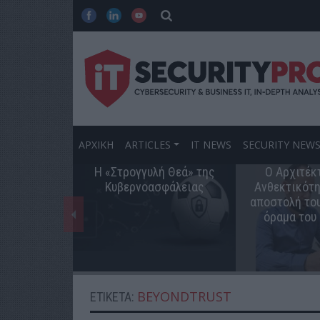
ΑΡΧΙΚΗ
ARTICLES
IT NEWS
SECURITY NEW
Η «Στρογγυλή Θεά» της
Ο Αρχιτέκ
Κυβερνοασφάλειας
Ανθεκτικότη
αποστολή του
όραμα του
BEYONDTRUST
ΕΤΙΚΈΤΑ: