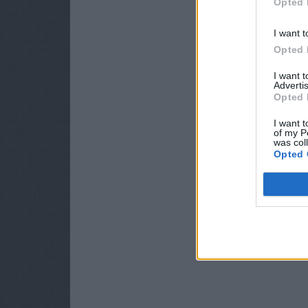
Opted 
I want t
Opted 
I want 
Advertis
Opted 
I want t
of my P
was col
Opted 