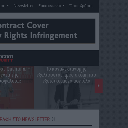
ιση
Newsletter
Επικοινωνία
Όροι Χρήσης
Post-Quantum: Η
Το κανάλι διανομής
Ο ρόλος 
έντα της
εξελίσσεται προς ακόμη πιο
ελληνική π
ασφάλειας
εξειδικευμένα μοντέλα
ΓΡΑΦΗ ΣΤΟ NEWSLETTER