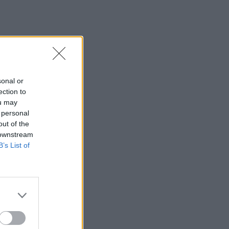
sonal or
ection to
ou may
 personal
out of the
 downstream
B’s List of