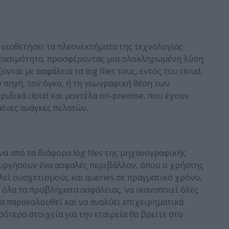
ι υιοθετήσει τα πλεονεκτήματα της τεχνολογίας
πεκτασιμότητα, προσφέροντας μια ολοκληρωμένη λύση
νται με ασφάλεια τα log files τους, εντός του cloud,
 πηγή, τον όγκο, ή τη γεωγραφική θέση των
ριδικά cloud και μοντέλα on-premise, που έχουν
ένες ανάγκες πελατών.
να από τα διάφορα log files της μηχανογραφικής
ουργήσουν ένα ασφαλές περιβάλλον, όπου ο χρήστης
ελεί συσχετισμούς και queries σε πραγματικό χρόνο,
 όλα τα προβλήματα ασφάλειας, να ικανοποιεί όλες
να παρακολουθεί και να αναλύει επιχειρηματικά
ότερα στοιχεία για την εταιρεία θα βρείτε στο