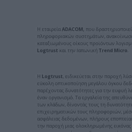
Η εταιρεία
ADACOM
,
που δραστηριοποιεί
πληροφοριακών συστημάτων, ανακοίνωσε 
καταξιωμένους οίκους προϊόντων λογισμι
Logtrust
και την Ιαπωνική
Trend
Micro
.
Η
Logtrust
, ειδικεύεται στην παροχή λύ
εύκολη οπτικοποίηση μεγάλου όγκου δεδομ
παρέχοντας δυνατότητες για την ευφυή λ
έναν οργανισμό. Τα εργαλεία της απευθύν
των κλάδων, δίνοντάς τους τη δυνατότητ
επιχειρηματικών τους πληροφοριών, μέσ
ασφάλειας δεδομένων, πλήρους εποπτεία
την παροχή μιας ολοκληρωμένης εικόνας 