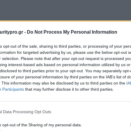
uritypro.gr -
Do Not Process My Personal Information
to opt-out of the sale, sharing to third parties, or processing of your per
formation for targeted advertising by us, please use the below opt-out s
r selection. Please note that after your opt-out request is processed y
eing interest-based ads based on personal information utilized by us or
disclosed to third parties prior to your opt-out. You may separately opt-
OM εντάσσεται
Οι Qualified Trust Service
losure of your personal information by third parties on the IAB’s list of
osoft Intelligent
Providers στο νέο
. This information may also be disclosed by us to third parties on the
IA
 Association
κανονιστικό πλαίσιο της
Participants
that may further disclose it to other third parties.
ΤΝ
l Data Processing Opt Outs
o opt-out of the Sharing of my personal data.