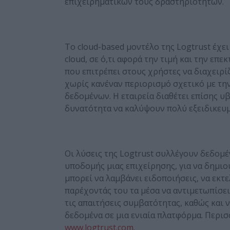
επιχειρηματικών τους δραστηριοτήτων.
Το cloud-based μοντέλο της Logtrust έχε
cloud, σε ό,τι αφορά την τιμή και την ε
που επιτρέπει στους χρήστες να διαχειρίζο
χωρίς κανέναν περιορισμό σχετικό με την
δεδομένων. Η εταιρεία διαθέτει επίσης υβ
δυνατότητα να καλύψουν πολύ εξειδικευμ
Οι λύσεις της Logtrust συλλέγουν δεδομέ
υποδομής μιας επιχείρησης, για να δημι
μπορεί να λαμβάνει ειδοποιήσεις, να εκτ
παρέχοντάς του τα μέσα να αντιμετωπίσει
τις απαιτήσεις συμβατότητας, καθώς και 
δεδομένα σε μια ενιαία πλατφόρμα. Περισσ
www.logtrust.com
.