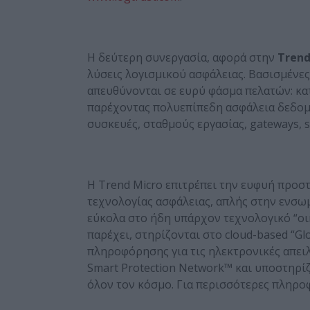
Η δεύτερη συνεργασία, αφορά στην
Tren
λύσεις λογισμικού ασφάλειας. Βασισμένες 
απευθύνονται σε ευρύ φάσμα πελατών: κα
παρέχοντας πολυεπίπεδη ασφάλεια δεδομ
συσκευές, σταθμούς εργασίας, gateways, s
Η Trend Micro επιτρέπει την ευφυή προ
τεχνολογίας ασφάλειας, απλής στην ενσω
εύκολα στο ήδη υπάρχον τεχνολογικό “οι
παρέχει, στηρίζονται στο cloud-based “Glo
πληροφόρησης για τις ηλεκτρονικές απειλ
Smart Protection Network™ και υποστηρίζ
όλον τον κόσμο. Για περισσότερες πληρο