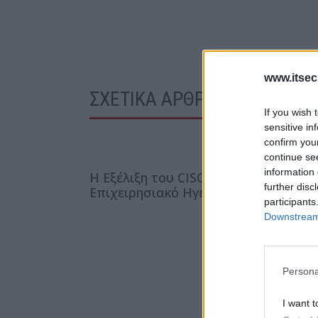
www.itsec
ΣΧΕΤΙΚΑ ΑΡΘΡΑ
If you wish 
sensitive in
confirm you
continue se
information 
Η Εξέλιξη του CISO σε
Η ADAC
further disc
Επιχειρησιακό Ηγέτη
στη Micr
participants
Security
Downstream 
Persona
I want t