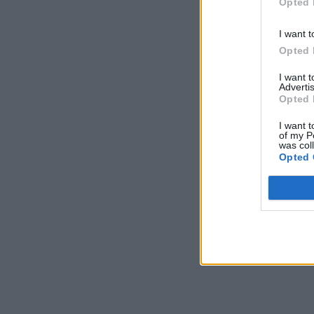
Opted 
I want t
Opted 
I want 
Advertis
Opted 
I want t
of my P
was col
Opted 