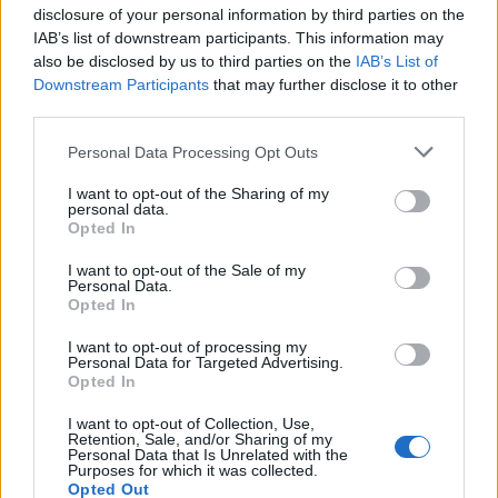
disclosure of your personal information by third parties on the
IAB’s list of downstream participants. This information may
ΣΧΕΤΙΚΑ ΑΡΘΡΑ
also be disclosed by us to third parties on the
IAB’s List of
Downstream Participants
that may further disclose it to other
third parties.
Personal Data Processing Opt Outs
Η Εξέλιξη του CISO σε Επιχειρησιακό Ηγέτη
I want to opt-out of the Sharing of my
personal data.
Opted In
Η ADACOM εντάσσεται στη Microsoft
Intelligent Security Association
I want to opt-out of the Sale of my
Personal Data.
Opted In
Η Zscaler ως καταλύτης επιχειρηματικής
I want to opt-out of processing my
Personal Data for Targeted Advertising.
ανάπτυξης για ασφαλή ψηφιακό
Opted In
μετασχηματισμό και συμμόρφωση
I want to opt-out of Collection, Use,
Retention, Sale, and/or Sharing of my
ΕΓΓΡΑΦΗ ΣΤΟ NEWSLETTER
Personal Data that Is Unrelated with the
Purposes for which it was collected.
Opted Out