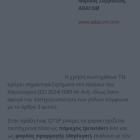
Νομικός Σύμβουλος,
ADACOM
www.adacom.com
Η χρήση συστημάτων ΤΝ
εγείρει σημαντικά ζητήματα στο πλαίσιο του
Κανονισμού (ΕΕ) 2024/1689 (AI Act), ιδίως όσον
αφορά την κατηγοριοποίηση των ρόλων σύμφωνα
με το άρθρο 3 αυτού.
Στην πράξη ένας QTSP μπορεί να χαρακτηρίζεται
ταυτόχρονα τόσο ως
πάροχος (
provider
)
όσο και
ως
φορέας εφαρμογής (
deployer
)
, ανάλογα με τον