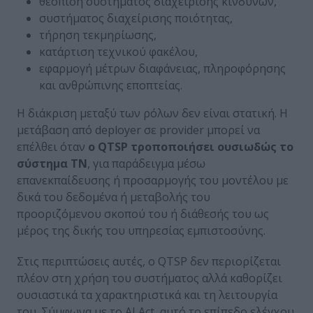
θέσπιση συστήματος διαχείρισης κινδύνων,
συστήματος διαχείρισης ποιότητας,
τήρηση τεκμηρίωσης,
κατάρτιση τεχνικού φακέλου,
εφαρμογή μέτρων διαφάνειας, πληροφόρησης
και ανθρώπινης εποπτείας.
Η διάκριση μεταξύ των ρόλων δεν είναι στατική. Η
μετάβαση από deployer σε provider μπορεί να
επέλθει όταν
ο QTSP τροποποιήσει ουσιωδώς το
σύστημα ΤΝ
, για παράδειγμα μέσω
επανεκπαίδευσης ή προσαρμογής του μοντέλου με
δικά του δεδομένα ή μεταβολής του
προοριζόμενου σκοπού του ή διάθεσής του ως
μέρος της δικής του υπηρεσίας εμπιστοσύνης.
Στις περιπτώσεις αυτές, ο QTSP δεν περιορίζεται
πλέον στη χρήση του συστήματος αλλά καθορίζει
ουσιαστικά τα χαρακτηριστικά και τη λειτουργία
του. Σύμφωνα με το AI Act, αυτό το επίπεδο ελέγχου