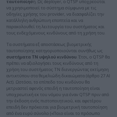
ταυτοποίησ
η. Ως deployer, ο QTSP υποχρεούται
να χρησιμοποιεί το σύστημα σύμφωνα με τις
οδηγίες χρήσης του provider, να διασφαλίζει την
κατάλληλη ανθρώπινη εποπτεία και να
παρακολουθεί τη λειτουργία του συστήματος και
τους ενδεχόμενους κινδύνους από τη χρήση του.
Τα συστήματα εξ αποστάσεως βιομετρικής
ταυτοποίησης κατηγοριοποιούνται συνήθως ως
συστήματα ΤΝ υψηλού κινδύνου
. Έτσι, ο QTSP θα
πρέπει να αξιολογήσει τους κινδύνους από τη
χρήση του συστήματος ΤΝ διενεργώντας εκτίμηση
αντικτύπου στα θεμελιώδη δικαιώματα (άρθρο 27 AI
Act). Ωστόσο, το επίπεδο του κινδύνου θα
μετριαστεί αφενός επειδή η ταυτοποίηση είναι
υποχρεωτική εκ του νόμου για έναν QTSP πριν από
την έκδοση ενός πιστοποιητικού, και αφετέρου
επειδή δεν πρόκειται για βιομετρική ταυτοποίηση
από ένα ευρύ σύνολο («Ποιο είναι το πρόσωπο