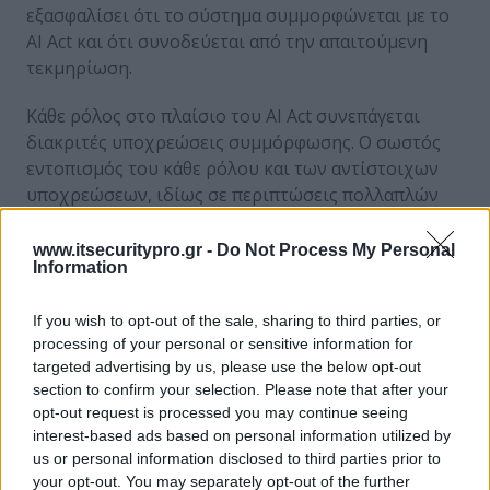
εξασφαλίσει ότι το σύστημα συμμορφώνεται με το
AI Act και ότι συνοδεύεται από την απαιτούμενη
τεκμηρίωση.
Κάθε ρόλος στο πλαίσιο του AI Act συνεπάγεται
διακριτές υποχρεώσεις συμμόρφωσης. Ο σωστός
εντοπισμός του κάθε ρόλου και των αντίστοιχων
υποχρεώσεων, ιδίως σε περιπτώσεις πολλαπλών
ρόλων, εξασφαλίζει την αποφυγή πιθανής μη
συμμόρφωσης και επιβολής κυρώσεων.
www.itsecuritypro.gr -
Do Not Process My Personal
Information
Το παρόν παρέχεται αποκλειστικά για ενημερωτικούς
σκοπούς και δεν συνιστά ή υποκαθιστά νομική
If you wish to opt-out of the sale, sharing to third parties, or
processing of your personal or sensitive information for
συμβουλή. Απαιτείται εξειδικευμένη νομική αξιολόγηση
targeted advertising by us, please use the below opt-out
για τον καθορισμό των εφαρμοστέων υποχρεώσεων για
section to confirm your selection. Please note that after your
κάθε περίπτωση
opt-out request is processed you may continue seeing
interest-based ads based on personal information utilized by
us or personal information disclosed to third parties prior to
your opt-out. You may separately opt-out of the further