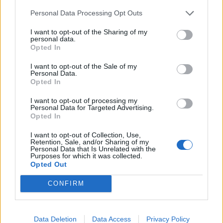
Η ADACOM εντάσσεται στη Microsoft
Personal Data Processing Opt Outs
Intelligent Security Association
I want to opt-out of the Sharing of my
personal data.
Opted In
Οι Qualified Trust Service Providers στο νέο
κανονιστικό πλαίσιο της ΤΝ
I want to opt-out of the Sale of my
Personal Data.
Opted In
ΕΓΓΡΑΦΗ ΣΤΟ NEWSLETTER
I want to opt-out of processing my
Personal Data for Targeted Advertising.
Opted In
I want to opt-out of Collection, Use,
Retention, Sale, and/or Sharing of my
Personal Data that Is Unrelated with the
ΤΕΛΕΥΤΑΙΟ ΤΕΥΧΟΣ
Purposes for which it was collected.
Opted Out
CONFIRM
Περιεχόμενα τεύχους
Data Deletion
Data Access
Privacy Policy