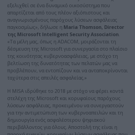
εξελιχθεί σε ένα δυναμικό οικοσύστημα που
απαρτίζεται από τους πλέον αξιόπιστους και
αναγνωρισμένους παρόχους λύσεων ασφάλειας
παγκοσμίως», δήλωσε η
Maria Thomson, Director
της Microsoft Intelligent Security Association
.
«Τα μέλη μας, όπως η ADACOM, μοιράζονται τη
δέσμευση της Microsoft για συνεργασία στο πλαίσιο
της κοινότητας κυβερνοασφάλειας, με στόχο τη
βελτίωση της δυνατότητας των πελατών μας να
προβλέπουν, να εντοπίζουν και να ανταποκρίνονται
ταχύτερα στις απειλές ασφαλείας.»
Η MISA ιδρύθηκε το 2018 με στόχο να φέρει κοντά
στελέχη της Microsoft και κορυφαίους παρόχους
λύσεων ασφάλειας, προκειμένου να συνεργαστούν
για την αντιμετώπιση των κυβερνοαπειλών και τη
δημιουργία ενός ασφαλέστερου ψηφιακού
περιβάλλοντος για όλους. Αποστολή της είναι η
παροχή ευφυών, κορυφαίων λύσεων ασφάλειας που