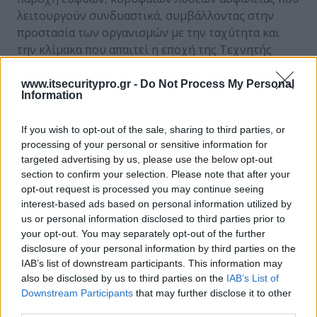
λειτουργούν συνδυαστικά, συμβάλλοντας στην
προστασία των οργανισμών με την ταχύτητα και
την κλίμακα που απαιτεί η εποχή της Τεχνητής
Νοημοσύνης, σε ένα διαρκώς εξελισσόμενο τοπίο
απειλών.
www.itsecuritypro.gr -
Do Not Process My Personal
Information
Οι ενδιαφερόμενοι μπορούν να μάθουν
If you wish to opt-out of the sale, sharing to third parties, or
περισσότερα επισκεπτόμενοι την ιστοσελίδα της
processing of your personal or sensitive information for
Microsoft Intelligent Security Association.
targeted advertising by us, please use the below opt-out
section to confirm your selection. Please note that after your
opt-out request is processed you may continue seeing
interest-based ads based on personal information utilized by
ΣΧΕΤΙΚΑ ΑΡΘΡΑ
us or personal information disclosed to third parties prior to
your opt-out. You may separately opt-out of the further
disclosure of your personal information by third parties on the
IAB’s list of downstream participants. This information may
also be disclosed by us to third parties on the
IAB’s List of
Η Εξέλιξη του CISO σε Επιχειρησιακό Ηγέτη
Downstream Participants
that may further disclose it to other
third parties.