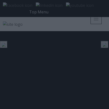
Top Menu
Ο ανθρώπινος παράγοντας
υποτιμάται όσον αφορά στα
ζητήματα ασφάλειας
Posted 5 Δεκεμβρίου 2013 on
SECURITY NEWS
Tags: