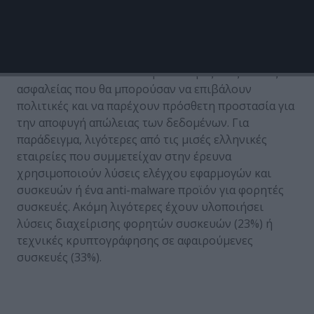
πρόσβασης σε συστήματα πληροφορικής.
Ωστόσο, πολλές εταιρείες παραδέχονται ότι τα
υφιστάμενα μέτρα είναι ανεπαρκή. Κάποιες, μάλιστα,
υλοποιούν ολοένα και περισσότερες νέες λύσεις
ασφαλείας που θα μπορούσαν να επιβάλουν
πολιτικές και να παρέχουν πρόσθετη προστασία για
την αποφυγή απώλειας των δεδομένων. Για
παράδειγμα, λιγότερες από τις μισές ελληνικές
εταιρείες που συμμετείχαν στην έρευνα
χρησιμοποιούν λύσεις ελέγχου εφαρμογών και
συσκευών ή ένα anti-malware προϊόν για φορητές
συσκευές. Ακόμη λιγότερες έχουν υλοποιήσει
λύσεις διαχείρισης φορητών συσκευών (23%) ή
τεχνικές κρυπτογράφησης σε αφαιρούμενες
συσκευές (33%).