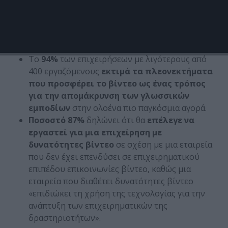
τη βελτίωση της εμπειρίας των
τηλεεργαζόμενων έως τη μείωση των εξόδων
μετακίνησης, έως ακόμη και την προσέλκυση
κορυφαίων ταλέντων.
Το
94%
των επιχειρήσεων με λιγότερους από
400 εργαζόμενους
εκτιμά τα πλεονεκτήματα
που προσφέρει το βίντεο ως ένας τρόπος
για την απομάκρυνση των γλωσσικών
εμποδίων
στην ολοένα πιο παγκόσμια αγορά.
Ποσοστό 87%
δηλώνει ότι θα
επέλεγε να
εργαστεί για μια επιχείρηση με
δυνατότητες βίντεο
σε σχέση με μια εταιρεία
που δεν έχει επενδύσει σε επιχειρηματικού
επιπέδου επικοινωνίες βίντεο, καθώς μια
εταιρεία που διαθέτει δυνατότητες βίντεο
«επιδιώκει τη χρήση της τεχνολογίας για την
ανάπτυξη των επιχειρηματικών της
δραστηριοτήτων».