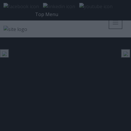
Top Menu
Παγκόσμια έρευνα της Cisco
αποκαλύπτει ότι η πλειοψηφία
των νέων στελεχών θεωρούν
απαραίτητη τη χρήση βίντεο