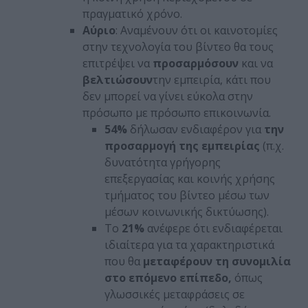
πραγματικό χρόνο.
Αύριο
: Αναμένουν ότι οι καινοτομίες
στην τεχνολογία του βίντεο θα τους
επιτρέψει να
προσαρμόσουν
και να
βελτιώσουν
την εμπειρία, κάτι που
δεν μπορεί να γίνει εύκολα στην
πρόσωπο με πρόσωπο επικοινωνία.
54%
δήλωσαν ενδιαφέρον για
την
προσαρμογή της εμπειρίας
(π.χ.
δυνατότητα γρήγορης
επεξεργασίας και κοινής χρήσης
τμήματος του βίντεο μέσω των
μέσων κοινωνικής δικτύωσης).
Το
21%
ανέφερε ότι ενδιαφέρεται
ιδιαίτερα για τα χαρακτηριστικά
που θα
μεταφέρουν τη συνομιλία
στο επόμενο επίπεδο,
όπως
γλωσσικές μεταφράσεις σε