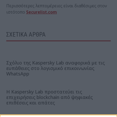
Περισσότερες λεπτομέρειες είναι διαθέσιμες στον
ιστότοπο
Securelist.com
ΣΧΕΤΙΚΑ ΑΡΘΡΑ
Σχόλιο της Kaspersky Lab αναφορικά με τις
ευπάθειες στο λογισμικό επικοινωνίας
WhatsApp
Η Kaspersky Lab προστατεύει τις
επιχειρήσεις blockchain από ψηφιακές
επιθέσεις και απάτες