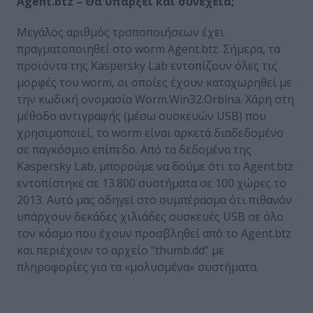
Agent
.
btz
– Θα υπάρξει και συνέχεια;
Μεγάλος αριθμός τροποποιήσεων έχει
πραγματοποιηθεί στο worm Agent.btz. Σήμερα, τα
προϊόντα της Kaspersky Lab εντοπίζουν όλες τις
μορφές του worm, οι οποίες έχουν καταχωρηθεί με
την κωδική ονομασία Worm.Win32.Orbina. Χάρη στη
μέθοδο αντιγραφής (μέσω συσκευών USB) που
χρησιμοποιεί, το worm είναι αρκετά διαδεδομένο
σε παγκόσμιο επίπεδο. Από τα δεδομένα της
Kaspersky Lab, μπορούμε να δούμε ότι το Agent.btz
εντοπίστηκε σε 13.800 συστήματα σε 100 χώρες το
2013. Αυτό μας οδηγεί στο συμπέρασμα ότι πιθανόν
υπάρχουν δεκάδες χιλιάδες συσκευές USB σε όλο
τον κόσμο που έχουν προσβληθεί από το Agent.btz
και περιέχουν το αρχείο “thumb.dd” με
πληροφορίες για τα «μολυσμένα» συστήματα.