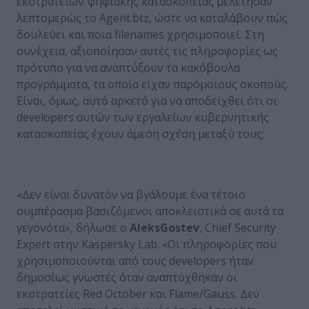
εκστρατειών ψηφιακής κατασκοπείας μελέτησαν
λεπτομερώς το Agent.btz, ώστε να καταλάβουν πώς
δουλεύει και ποια filenames χρησιμοποιεί. Στη
συνέχεια, αξιοποίησαν αυτές τις πληροφορίες ως
πρότυπο για να αναπτύξουν τα κακόβουλα
προγράμματα, τα οποία είχαν παρόμοιους σκοπούς.
Είναι, όμως, αυτό αρκετό για να αποδείχθει ότι οι
developers αυτών των εργαλείων κυβερνητικής
κατασκοπείας έχουν άμεση σχέση μεταξύ τους;
«Δεν είναι δυνατόν να βγάλουμε ένα τέτοιο
συμπέρασμα βασιζόμενοι αποκλειστικά σε αυτά τα
γεγονότα», δήλωσε ο
Aleks
Gostev
, Chief Security
Expert στην Kaspersky Lab. «Οι πληροφορίες που
χρησιμοποιούνται από τους developers ήταν
δημοσίως γνωστές όταν αναπτύχθηκαν οι
εκστρατείες Red October και Flame/Gauss. Δεν