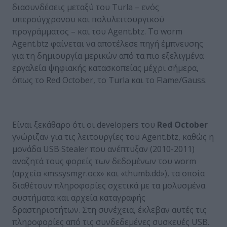
διασυνδέσεις μεταξύ του Turla – ενός
υπερσύγχρονου και πολυλειτουργικού
προγράμματος – και του Agent.btz. Το worm
Agent.btz φαίνεται να αποτέλεσε πηγή έμπνευσης
για τη δημιουργία μερικών από τα πιο εξελιγμένα
εργαλεία ψηφιακής κατασκοπείας μέχρι σήμερα,
όπως το Red October, το Turla και το Flame/Gauss.
Είναι ξεκάθαρο ότι οι developers του
Red
October
γνώριζαν για τις λειτουργίες του Agent.btz, καθώς η
μονάδα USB Stealer που ανέπτυξαν (2010-2011)
αναζητά τους φορείς των δεδομένων του worm
(αρχεία «mssysmgr.ocx» και «thumb.dd»), τα οποία
διαθέτουν πληροφορίες σχετικά με τα μολυσμένα
συστήματα και αρχεία καταγραφής
δραστηριοτήτων. Στη συνέχεια, έκλεβαν αυτές τις
πληροφορίες από τις συνδεδεμένες συσκευές USB.