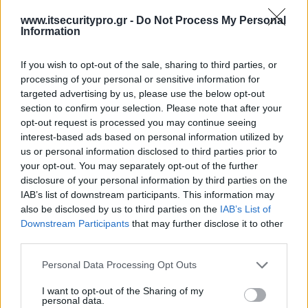
Η Kaspersky Lab ενώνει τις δυνάμεις της με
www.itsecuritypro.gr -
Do Not Process My Personal
βιομηχανικούς ηγέτες, παρέχοντας πρακτική
Information
τεχνική καθοδήγηση για το IoT
If you wish to opt-out of the sale, sharing to third parties, or
ΕΓΓΡΑΦΗ ΣΤΟ NEWSLETTER
processing of your personal or sensitive information for
targeted advertising by us, please use the below opt-out
section to confirm your selection. Please note that after your
opt-out request is processed you may continue seeing
interest-based ads based on personal information utilized by
us or personal information disclosed to third parties prior to
your opt-out. You may separately opt-out of the further
disclosure of your personal information by third parties on the
IAB’s list of downstream participants. This information may
ΤΕΛΕΥΤΑΙΟ ΤΕΥΧΟΣ
also be disclosed by us to third parties on the
IAB’s List of
Downstream Participants
that may further disclose it to other
third parties.
Personal Data Processing Opt Outs
I want to opt-out of the Sharing of my
personal data.