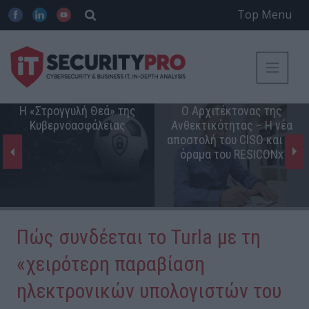
Top Menu
Η «Στρογγυλή Θεά» της
Ο Αρχιτέκτονας της
Κυβερνοασφάλειας
Ανθεκτικότητας – Η νέα
αποστολή του CISO και το
όραμα του RESICONx
Πώς συνδέεται το Turla με τη
«χειρότερη παραβίαση
ηλεκτρονικών υπολογιστών του