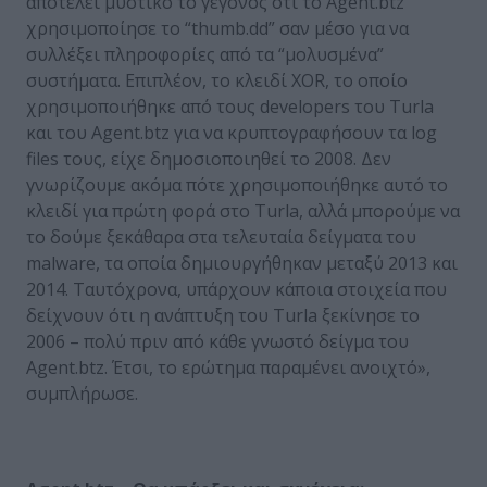
αποτελεί μυστικό το γεγονός ότι το Agent.btz
χρησιμοποίησε το “thumb.dd” σαν μέσο για να
συλλέξει πληροφορίες από τα “μολυσμένα”
συστήματα. Επιπλέον, το κλειδί XOR, το οποίο
χρησιμοποιήθηκε από τους developers του Turla
και του Agent.btz για να κρυπτογραφήσουν τα log
files τους, είχε δημοσιοποιηθεί το 2008. Δεν
γνωρίζουμε ακόμα πότε χρησιμοποιήθηκε αυτό το
κλειδί για πρώτη φορά στο Turla, αλλά μπορούμε να
το δούμε ξεκάθαρα στα τελευταία δείγματα του
malware, τα οποία δημιουργήθηκαν μεταξύ 2013 και
2014. Ταυτόχρονα, υπάρχουν κάποια στοιχεία που
δείχνουν ότι η ανάπτυξη του Turla ξεκίνησε το
2006 – πολύ πριν από κάθε γνωστό δείγμα του
Agent.btz. Έτσι, το ερώτημα παραμένει ανοιχτό»,
συμπλήρωσε.