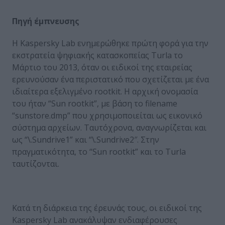
Πηγή έμπνευσης
Η Kaspersky Lab ενημερώθηκε πρώτη φορά για την
εκστρατεία ψηφιακής κατασκοπείας Turla το
Μάρτιο του 2013, όταν οι ειδικοί της εταιρείας
ερευνούσαν ένα περιστατικό που σχετίζεται με ένα
ιδιαίτερα εξελιγμένο rootkit. Η αρχική ονομασία
του ήταν “Sun rootkit”, με βάση το filename
“sunstore.dmp” που χρησιμοποιείται ως εικονικό
σύστημα αρχείων. Ταυτόχρονα, αναγνωρίζεται και
ως “\.Sundrive1” και “\.Sundrive2″. Στην
πραγματικότητα, το “Sun rootkit” και το Τurla
ταυτίζονται.
Κατά τη διάρκεια της έρευνάς τους, οι ειδικοί της
Kaspersky Lab ανακάλυψαν ενδιαφέρουσες