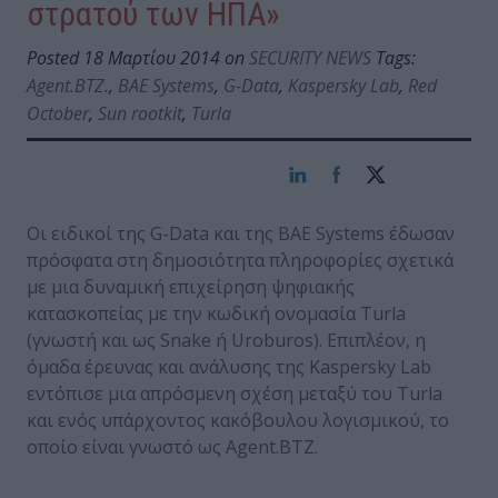
στρατού των ΗΠΑ»
Posted 18 Μαρτίου 2014 on
SECURITY NEWS
Tags:
Agent.BTZ.
,
BAE Systems
,
G-Data
,
Kaspersky Lab
,
Red
October
,
Sun rootkit
,
Turla
Οι ειδικοί της G-Data και της BAE Systems έδωσαν
πρόσφατα στη δημοσιότητα πληροφορίες σχετικά
με μια δυναμική επιχείρηση ψηφιακής
κατασκοπείας με την κωδική ονομασία Turla
(γνωστή και ως Snake ή Uroburos). Επιπλέον, η
όμαδα έρευνας και ανάλυσης της Kaspersky Lab
εντόπισε μια απρόσμενη σχέση μεταξύ του Turla
και ενός υπάρχοντος κακόβουλου λογισμικού, το
οποίο είναι γνωστό ως Agent.BTZ.