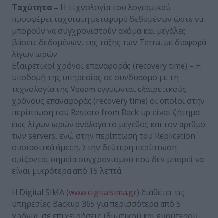
Ταχύτητα –
Η τεχνολογία του λογισμικού
προσφέρει ταχύτατη μεταφορά δεδομένων ώστε να
μπορούν να συγχρονιστούν ακόμα και μεγάλες
βάσεις δεδομένων, της τάξης των Terra, με διαφορά
λίγων ωρών.
Εξαιρετικοί χρόνοι επαναφοράς (recovery time) – Η
υποδομή της υπηρεσίας σε συνδυασμό με τη
τεχνολογία της Veeam εγγυώνται εξαιρετικούς
χρόνους επαναφοράς (recovery time) οι οποίοι στην
περίπτωση του Restore from Back up είναι ζήτημα
έως λίγων ωρών ανάλογα το μέγεθος και τον αριθμό
των servers, ενώ στην περίπτωση του Replication
ουσιαστικά άμεση. Στην δεύτερη περίπτωση
ορίζονται σημεία συγχρονισμού που δεν μπορεί να
είναι μικρότερα από 15 λεπτά.
Η Digital SIMA (
www.digitalsima.gr
) διαθέτει τις
υπηρεσίες Backup 365 για περισσότερα από 5
χρόνια, σε επιχειρήσεις ιδιωτικού και ευρύτερου