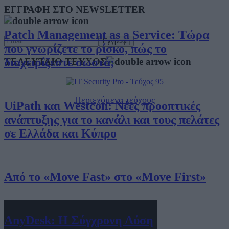
ΕΓΓΡΑΦΗ ΣΤΟ NEWSLETTER
Patch Management as a Service: Τώρα
που γνωρίζετε το ρίσκο, πώς το
διαχειρίζεστε σωστά;
ΤΕΛΕΥΤΑΙΟ ΤΕΥΧΟΣ
Περιεχόμενα τεύχους
UiPath και Westcon: Νέες προοπτικές
ανάπτυξης για το κανάλι και τους πελάτες
σε Ελλάδα και Κύπρο
Από το «Move Fast» στο «Move First»
AnyDesk: Η Σύγχρονη Λύση