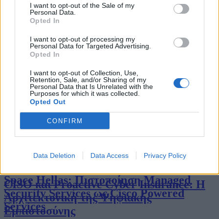
ΣΧΕΤΙΚΑ ΑΡΘΡΑ
Ο CISO ως στρατηγικός εταίρος της
I want to opt-out of the Sale of my
Personal Data.
διοίκησης
Opted In
I want to opt-out of processing my
Νέο Γενικός Διευθυντής της CISCO για
Personal Data for Targeted Advertising.
Opted In
Ελλάδα, Κύπρο και Μάλτα ο Παναγιώτης
Ο σύγχρονος ρόλος του CISO: Δύναμη,
Γκολέμης
ανθεκτικότητα και ο ελέφαντας στο
I want to opt-out of Collection, Use,
Retention, Sale, and/or Sharing of my
δωμάτιο
Personal Data that Is Unrelated with the
Purposes for which it was collected.
Opted Out
Το Cisco Secure AI Factory με NVIDIA
CONFIRM
Καθιστά το AI Ευκολότερο στην
Η Νέα Αποστολή του CISO: Στρατηγική,
Ανάπτυξη και Ασφαλέστερο
Τεχνολογία και Συμμόρφωση
Data Deletion
Data Access
Privacy Policy
Space Hellas: Πιστοποίηση Managed
CISO και Proactive Cyber Insurance: Η
Security Services ως Cisco Powered
Αρχιτεκτονική της Ψηφιακής
Services
Εμπιστοσύνης