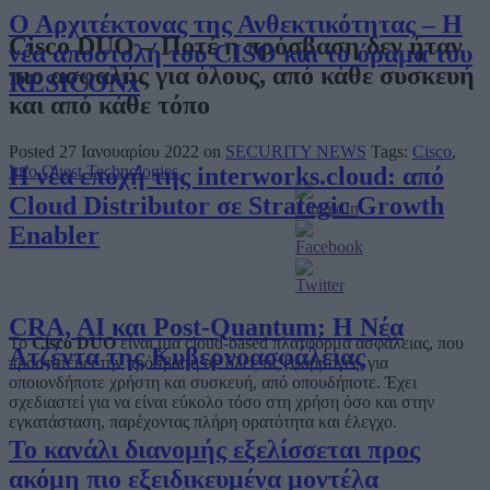
Ο Αρχιτέκτονας της Ανθεκτικότητας – Η
Cisco DUO – Ποτέ η πρόσβαση δεν ήταν
νέα αποστολή του CISO και το όραμα του
πιο ασφαλής για όλους, από κάθε συσκευή
RESICONx
και από κάθε τόπο
Posted 27 Ιανουαρίου 2022 on
SECURITY NEWS
Tags:
Cisco
,
Η νέα εποχή της interworks.cloud: από
Info Quest Technologies.
Cloud Distributor σε Strategic Growth
Enabler
CRA, AI και Post-Quantum: Η Νέα
Το
Cisco DUO
είναι μια cloud-based πλατφόρμα ασφάλειας, που
Ατζέντα της Κυβερνοασφάλειας
προστατεύει την πρόσβαση σε όλες τις εφαρμογές, για
οποιονδήποτε χρήστη και συσκευή, από οπουδήποτε. Έχει
σχεδιαστεί για να είναι εύκολο τόσο στη χρήση όσο και στην
εγκατάσταση, παρέχοντας πλήρη ορατότητα και έλεγχο.
Το κανάλι διανομής εξελίσσεται προς
ακόμη πιο εξειδικευμένα μοντέλα