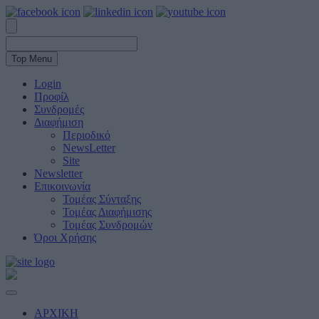
Top Menu
Login
Προφίλ
Συνδρομές
Διαφήμιση
Περιοδικό
NewsLetter
Site
Newsletter
Επικοινωνία
Τομέας Σύνταξης
Τομέας Διαφήμισης
Τομέας Συνδρομών
Όροι Χρήσης
ΑΡΧΙΚΗ