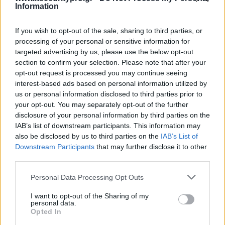
Υπεύθυνος σε Στρατηγικό Ηγέτη
Information
Επιχειρησιακής Ανθεκτικότητας
If you wish to opt-out of the sale, sharing to third parties, or
processing of your personal or sensitive information for
targeted advertising by us, please use the below opt-out
Ο CISO στην Εποχή του AI: Από την
section to confirm your selection. Please note that after your
opt-out request is processed you may continue seeing
Προστασία στη Στρατηγική
interest-based ads based on personal information utilized by
us or personal information disclosed to third parties prior to
your opt-out. You may separately opt-out of the further
disclosure of your personal information by third parties on the
Από την αποσπασματική ασφάλεια στη
IAB’s list of downstream participants. This information may
Επικοινωνήστε μαζί μας
στρατηγική ανθεκτικότητα
also be disclosed by us to third parties on the
IAB’s List of
Downstream Participants
that may further disclose it to other
Η Info Quest Technologies για περισσότερα από 40 χρόνια
συμβάλλει στον εκσυγχρονισμό και τον ψηφιακό μετασχηματισμό
third parties.
επιχειρήσεων και καταναλωτών, αποτελώντας μεταξύ άλλων
Ο CISO στον κόσμο των πραγματικών
στρατηγικό συνεργάτη της Cisco στην Ελληνική αγορά. Μαζί με
Personal Data Processing Opt Outs
τους εξουσιοδοτημένους συνεργάτες μας είμαστε στη διάθεσή σας
επιθέσεων
να εξετάσουμε την καλύτερη λύση για την εταιρεία σας.
I want to opt-out of the Sharing of my
personal data.
Contact us:
d.networking@info.quest.gr ή στο cisco@info.quest.gr.
Opted In