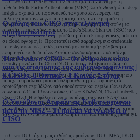
Το Cisco DUO επαληθεύει την ταυτότητα του χρήστη με τη
μέθοδο Multi-Factor Authentication (MFA). Σε συνδυασμό με deep
insights σχετικά με τις συσκευές των χρηστών, παρέχει τις
πολιτικές και τον έλεγχο που χρειάζεται για να περιοριστεί η
Ο ρόλος του CISO στην ελληνική
πρόσβαση βάσει συσκευής ή χρήστη. Οι χρήστες αποκτούν μια
συνεχή εμπειρία σύνδεσης με το Duo’s Single Sign On (SSO) που
πραγματικότητα
παρέχει κεντρικοποιημένη πρόσβαση τόσο σε on-premises, όσο και
σε cloud εφαρμογές. Προστατεύει από παραβιασμένα credentials
και risky συσκευές καθώς και από μη επιθυμητή πρόσβαση σε
εφαρμογές και δεδομένα. Αυτός ο συνδυασμός εμπιστοσύνης
The Modern CISO – Οι άνθρωποι πίσω
χρήστη και συσκευής χτίζει μια ισχυρή βάση για ένα zero-trust
security μοντέλο. Το Cisco DUO, επίσης, είναι βασικό δομικό
από τις αποφάσεις της κυβερνοασφάλειας |
στοιχείο της Cisco SASE (Secure Access Service Edge)
6 CISOs, 6 Οπτικές, 1 Κοινός Στόχος
αρχιτεκτονικής. Πρόκειται για μια πρωτοπόρα αρχιτεκτονική που
παρέχει απρόσκοπτη και ασφαλή σύνδεση με εφαρμογές σε
οποιοδήποτε περιβάλλον από οπουδήποτε και περιλαμβάνει έναν
συνδυασμό Cloud λύσεων όπως: Cisco SD-WAN, Cisco Umbrella,
Cisco DUO. Η ασφάλεια είναι ο πυρήνας του Cisco SASE και
Ο Υπεύθυνος Ασφάλειας Κυβερνοχώρου
υλοποιείται με το Cisco Umbrella (Security), το Cisco SD-WAN
που αφορά στο κομμάτι της διασυνδεσιμότητας (Connectivity) και
μετά τη NIS2 – Τι πρέπει να γνωρίζει ο
το Cisco DUO που αφορά στο κομμάτι της ταυτοποίησης (Identity).
CISO
Το Cisco DUO έχει τρεις εκδόσεις προϊόντων: DUO MFA, DUO