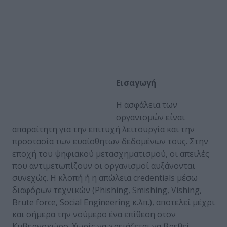
Εισαγωγή
Η ασφάλεια των
οργανισμών είναι
απαραίτητη για την επιτυχή λειτουργία και την
προστασία των ευαίσθητων δεδομένων τους. Στην
εποχή του ψηφιακού μετασχηματισμού, οι απειλές
που αντιμετωπίζουν οι οργανισμοί αυξάνονται
συνεχώς. Η κλοπή ή η απώλεια credentials μέσω
διαφόρων τεχνικών (Phishing, Smishing, Vishing,
Brute force, Social Engineering κ.λπ.), αποτελεί μέχρι
και σήμερα την νούμερο ένα επίθεση στον
Κυβερνοχώρο. Χωρίς να χρειάζεται να βρεθεί