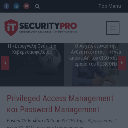
Top Menu
Η «Στρογγυλή Θεά» της
Ο Αρχιτέκτονας της
Κυβερνοασφάλειας
Ανθεκτικότητας – Η νέα
αποστολή του CISO και το
όραμα του RESICONx
Privileged Access Management
και Password Management
Posted 19 Ιουλίου 2023 on
ISSUES
Tags:
Algosystems
,
it
issue 80
,
PAM
,
password management